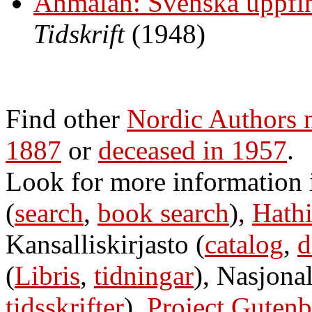
Anmälan: Svenska uppfin
Tidskrift
(1948)
Find other
Nordic Authors
1887
or
deceased in 1957
.
Look for more information
(
search
,
book search
),
Hathi
Kansalliskirjasto (
catalog
,
d
(
Libris
,
tidningar
), Nasjonal
tidsskrifter
),
Project Gutenb