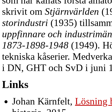
som har kallats första amatö
skrivit om
Stjärnvärlden
(1
storindustri
(1935) tillsam
uppfinnare och industrimä
1873-1898-1948
(1949). Hö
tekniska kåserier. Medverk
i DN, GHT och SvD i juni 
Links
Johan Kärnfelt,
Lösning 