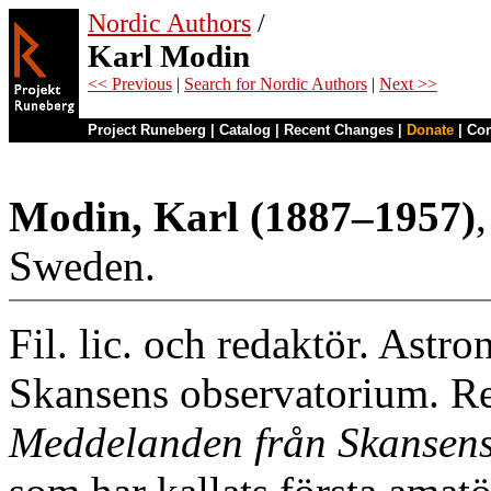
Nordic Authors
/
Karl Modin
<< Previous
|
Search for Nordic Authors
|
Next >>
Project Runeberg
|
Catalog
|
Recent Changes
|
Donate
|
Co
Modin, Karl (1887–1957)
Sweden.
Fil. lic. och redaktör. Astr
Skansens observatorium. Re
Meddelanden från Skansens