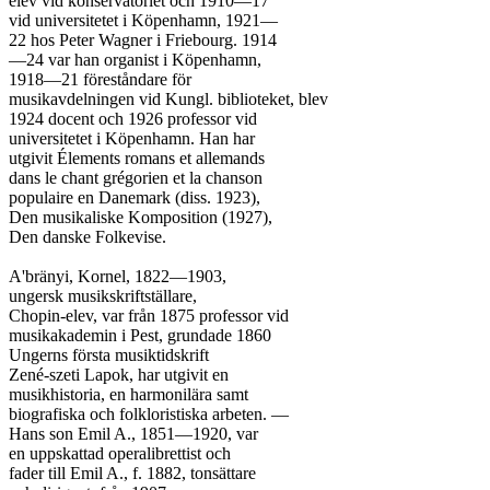
elev vid konservatoriet och 1910—17

vid universitetet i Köpenhamn, 1921—

22 hos Peter Wagner i Friebourg. 1914

—24 var han organist i Köpenhamn,

1918—21 föreståndare för

musikavdelningen vid Kungl. biblioteket, blev

1924 docent och 1926 professor vid

universitetet i Köpenhamn. Han har

utgivit Élements romans et allemands

dans le chant grégorien et la chanson

populaire en Danemark (diss. 1923),

Den musikaliske Komposition (1927),

Den danske Folkevise.

A'bränyi, Kornel, 1822—1903,

ungersk musikskriftställare,

Chopin-elev, var från 1875 professor vid

musikakademin i Pest, grundade 1860

Ungerns första musiktidskrift

Zené-szeti Lapok, har utgivit en

musikhistoria, en harmonilära samt

biografiska och folkloristiska arbeten. —

Hans son Emil A., 1851—1920, var

en uppskattad operalibrettist och

fader till Emil A., f. 1882, tonsättare
