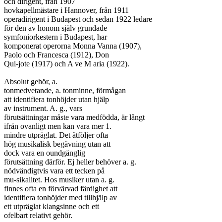
och dirigent, från 1907

hovkapellmästare i Hannover, från 1911

operadirigent i Budapest och sedan 1922 ledare

för den av honom själv grundade

symfoniorkestern i Budapest, har

komponerat operorna Monna Vanna (1907),

Paolo och Francesca (1912), Don

Qui-jote (1917) och A ve M aria (1922).

Absolut gehör, a.

tonmedvetande, a. tonminne, förmågan

att identifiera tonhöjder utan hjälp

av instrument. A. g., vars

förutsättningar måste vara medfödda, är långt

ifrån ovanligt men kan vara mer 1.

mindre utpräglat. Det åtföljer ofta

hög musikalisk begåvning utan att

dock vara en oundgänglig

förutsättning därför. Ej heller behöver a. g.

nödvändigtvis vara ett tecken på

mu-sikalitet. Hos musiker utan a. g.

finnes ofta en förvärvad färdighet att

identifiera tonhöjder med tillhjälp av

ett utpräglat klangsinne och ett

ofelbart relativt gehör.
