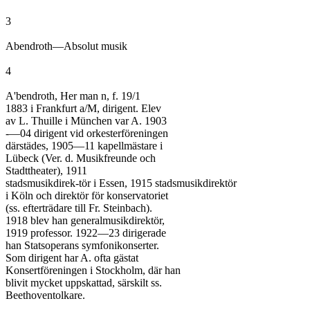
3

Abendroth—Absolut musik

4

A'bendroth, Her man n, f. 19/1

1883 i Frankfurt a/M, dirigent. Elev

av L. Thuille i München var A. 1903

-—04 dirigent vid orkesterföreningen

därstädes, 1905—11 kapellmästare i

Lübeck (Ver. d. Musikfreunde och

Stadttheater), 1911

stadsmusikdirek-tör i Essen, 1915 stadsmusikdirektör

i Köln och direktör för konservatoriet

(ss. efterträdare till Fr. Steinbach).

1918 blev han generalmusikdirektör,

1919 professor. 1922—23 dirigerade

han Statsoperans symfonikonserter.

Som dirigent har A. ofta gästat

Konsertföreningen i Stockholm, där han

blivit mycket uppskattad, särskilt ss.

Beethoventolkare.
