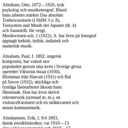
Abraham, Otto, 1872—1926, tysk

psykolog och musiketnograf. Bland

hans arbeten märkes Das absolute

Tonbewusstsein (i SbIM 3 o. 8),

Tonsystem und Musik der Japaner (ib. 4)

och Sammelb. für vergl.

Musikwissen-sch. 1 (1922). A. har även på fonograf

upptagit turkisk, indisk, indiansk och

siamesisk musik.

Abraham, Paul, f. 1892, ungersk

komponist, har vunnit stor

popularitet genom sina även i Sverige givna

operetter Viktorias husar (1930),

Blomman från Hawaii (1931) och Bal

på Savoy (1932), skickliga och

fyndiga fäsörarbeten liksom hans

filmmusik. Han har även skrivit

orkesterverk (serenad m. m.), en

violoncell-konsert och en stråkkvartett och

annan kammarmusik.

Abrahamsen, Erik, f. 9/4 1893,

dansk musikhistoriker, var 1910—13
