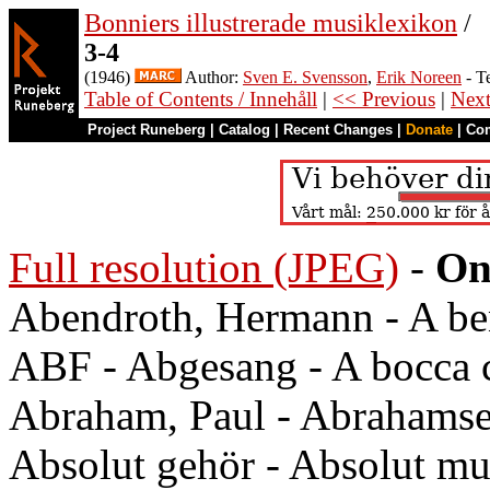
Bonniers illustrerade musiklexikon
/
3-4
(1946)
Author:
Sven E. Svensson
,
Erik Noreen
- T
Table of Contents / Innehåll
|
<< Previous
|
Nex
Project Runeberg
|
Catalog
|
Recent Changes
|
Donate
|
Co
Full resolution (JPEG)
-
On
Abendroth, Hermann - A ben
ABF - Abgesang - A bocca c
Abraham, Paul - Abrahamsen
Absolut gehör - Absolut mu