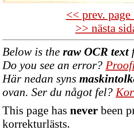
<< prev. page 
>> nästa si
Below is the
raw OCR text
f
Do you see an error?
Proof
Här nedan syns
maskintolk
ovan. Ser du något fel?
Kor
This page has
never
been pr
korrekturlästs.