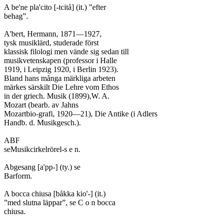
A be'ne pla'cito [-tcitå] (it.) ”efter

behag”.

A'bert, Hermann, 1871—1927,

tysk musiklärd, studerade först

klassisk filologi men vände sig sedan till

musikvetenskapen (professor i Halle

1919, i Leipzig 1920, i Berlin 1923).

Bland hans många märkliga arbeten

märkes särskilt Die Lehre vom Ethos

in der griech. Musik (1899),W. A.

Mozart (bearb. av Jahns

Mozartbio-grafi, 1920—21), Die Antike (i Adlers

Handb. d. Musikgesch.).

ABF

seMusikcirkelrörel-s e n.

Abgesang [a'pp-] (ty.) se

Barform.

A bocca chiusa [båkka kio'-] (it.)

”med slutna läppar”, se C o n bocca

chiusa.
