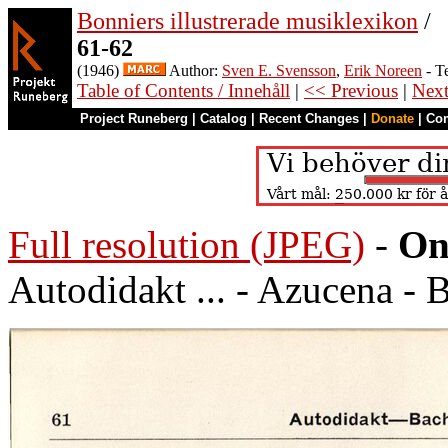
Bonniers illustrerade musiklexikon
/
61-62
(1946)
Author:
Sven E. Svensson
,
Erik Noreen
- T
Table of Contents / Innehåll
|
<< Previous
|
Nex
Project Runeberg
|
Catalog
|
Recent Changes
|
Donate
|
Co
Full resolution (JPEG)
-
On
Autodidakt ... - Azucena - B