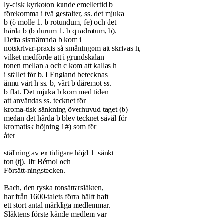
ly-disk kyrkoton kunde emellertid b

förekomma i tvä gestalter, ss. det mjuka

b (ö molle 1. b rotundum, fe) och det

hårda b (b durum 1. b quadratum, b).

Detta sistnämnda b kom i

notskrivar-praxis så småningom att skrivas h,

vilket medförde att i grundskalan

tonen mellan a och c kom att kallas h

i stället för b. I England betecknas

ännu vårt h ss. b, vårt b däremot ss.

b flat. Det mjuka b kom med tiden

att användas ss. tecknet för

kroma-tisk sänkning överhuvud taget (b)

medan det hårda b blev tecknet såväl för

kromatisk höjning 1#) som för

åter

ställning av en tidigare höjd 1. sänkt

ton (t|). Jfr Bémol och

Försätt-ningstecken.

Bach, den tyska tonsättarsläkten,

har från 1600-talets förra hälft haft

ett stort antal märkliga medlemmar.

Släktens förste kände medlem var
