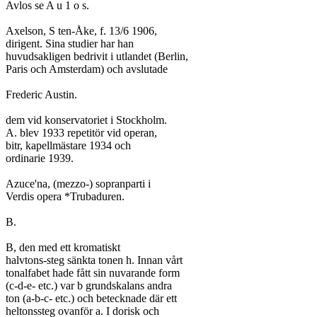
Avlos se A u 1 o s.

Axelson, S ten-Åke, f. 13/6 1906,

dirigent. Sina studier har han

huvudsakligen bedrivit i utlandet (Berlin,

Paris och Amsterdam) och avslutade

Frederic Austin.

dem vid konservatoriet i Stockholm.

A. blev 1933 repetitör vid operan,

bitr, kapellmästare 1934 och

ordinarie 1939.

Azuce'na, (mezzo-) sopranparti i

Verdis opera *Trubaduren.

B.

B, den med ett kromatiskt

halvtons-steg sänkta tonen h. Innan vårt

tonalfabet hade fått sin nuvarande form

(c-d-e- etc.) var b grundskalans andra

ton (a-b-c- etc.) och betecknade där ett

heltonssteg ovanför a. I dorisk och
