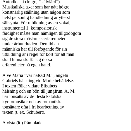
Autodida'kt (fr. gr., ”självlärd”).

Musikaliska a.-er som har nått högre

konstnärlig ställning utan någon som

helst personlig handledning är ytterst

sällsynta. För utbildning av en vokal,

instrumental 1. kompositorisk

färdighet måste man nämligen tillgodogöra

sig de stora mästarnas erfarenheter

under århundraden. Den tid en

människa har till förfogande för sin

utbildning är i regel för kort för att man

skall hinna skaffa sig dessa

erfarenheter på egen hand.

A ve Maria ”var hälsad M.”, ängeln

Gabriels hälsning vid Marie bebådelse.

I texten följer vidare Elisabets

hälsning och en bön till jungfrun. A. M.

har tonsatts av de flesta katolska

kyrkomusiker och av romantiska

tonsättare ofta i fri bearbetning av

texten (t. ex. Schubert).

A vista (it.) från bladet.
