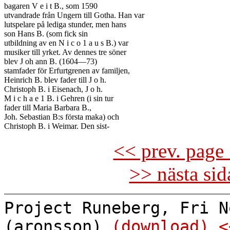
bagaren V e i t B., som 1590

utvandrade från Ungern till Gotha. Han var

lutspelare på lediga stunder, men hans

son Hans B. (som fick sin

utbildning av en N i c o 1 a u s B.) var

musiker till yrket. Av dennes tre söner

blev J oh ann B. (1604—73)

stamfader för Erfurtgrenen av familjen,

Heinrich B. blev fader till J o h.

Christoph B. i Eisenach, J o h.

M i c h a e 1 B. i Gehren (i sin tur

fader till Maria Barbara B.,

Joh. Sebastian B:s första maka) och

<< prev. page 
>> nästa si
Project Runeberg, Fri N
(aronsson)
(download)
<