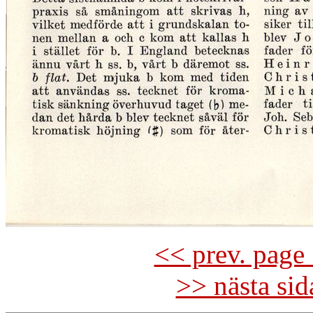
<< prev. page 
>> nästa si