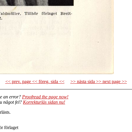
<< prev. page << föreg. sida <<
>> nästa sida >> next page >>
e an error?
Proofread the page now!
du något fel?
Korrekturläs sidan nu!
lästs.
 förlaget
