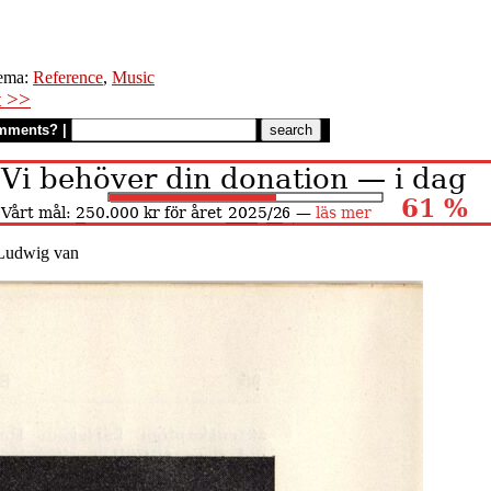
ema:
Reference
,
Music
t >>
mments?
|
Ludwig van