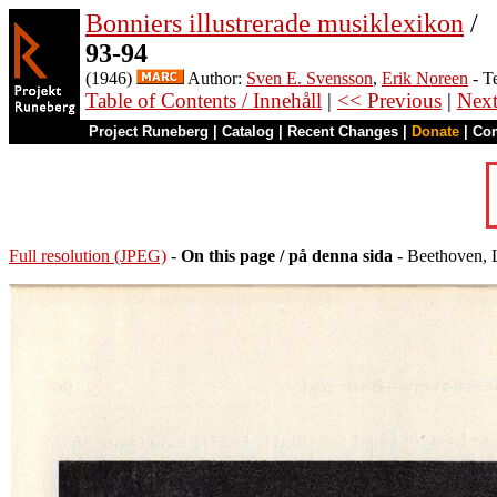
Bonniers illustrerade musiklexikon
/
93-94
(1946)
Author:
Sven E. Svensson
,
Erik Noreen
- T
Table of Contents / Innehåll
|
<< Previous
|
Nex
Project Runeberg
|
Catalog
|
Recent Changes
|
Donate
|
Co
Full resolution (JPEG)
-
On this page / på denna sida
- Beethoven, 