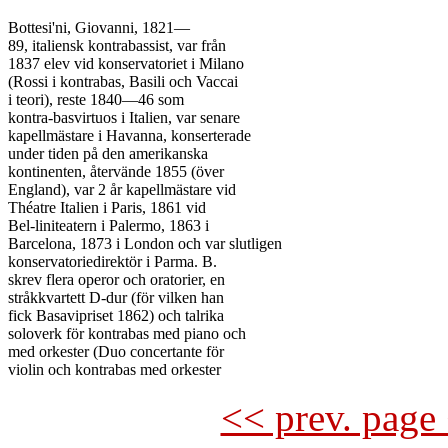
Bottesi'ni, Giovanni, 1821—

89, italiensk kontrabassist, var från

1837 elev vid konservatoriet i Milano

(Rossi i kontrabas, Basili och Vaccai

i teori), reste 1840—46 som

kontra-basvirtuos i Italien, var senare

kapellmästare i Havanna, konserterade

under tiden på den amerikanska

kontinenten, återvände 1855 (över

England), var 2 år kapellmästare vid

Théatre Italien i Paris, 1861 vid

Bel-liniteatern i Palermo, 1863 i

Barcelona, 1873 i London och var slutligen

konservatoriedirektör i Parma. B.

skrev flera operor och oratorier, en

stråkkvartett D-dur (för vilken han

fick Basavipriset 1862) och talrika

soloverk för kontrabas med piano och

med orkester (Duo concertante för

<< prev. page 