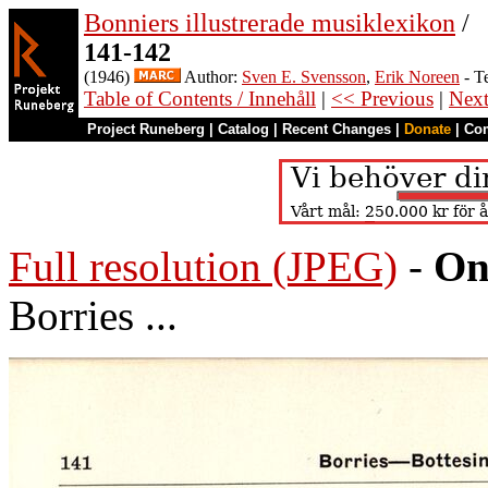
Bonniers illustrerade musiklexikon
/
141-142
(1946)
Author:
Sven E. Svensson
,
Erik Noreen
- T
Table of Contents / Innehåll
|
<< Previous
|
Nex
Project Runeberg
|
Catalog
|
Recent Changes
|
Donate
|
Co
Full resolution (JPEG)
-
On
Borries ...