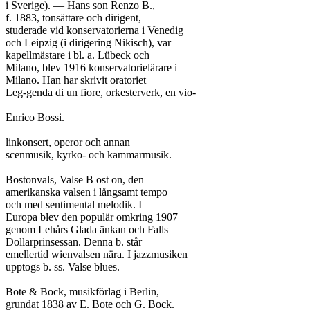
i Sverige). — Hans son Renzo B.,

f. 1883, tonsättare och dirigent,

studerade vid konservatorierna i Venedig

och Leipzig (i dirigering Nikisch), var

kapellmästare i bl. a. Lübeck och

Milano, blev 1916 konservatorielärare i

Milano. Han har skrivit oratoriet

Leg-genda di un fiore, orkesterverk, en vio-

Enrico Bossi.

linkonsert, operor och annan

scenmusik, kyrko- och kammarmusik.

Bostonvals, Valse B ost on, den

amerikanska valsen i långsamt tempo

och med sentimental melodik. I

Europa blev den populär omkring 1907

genom Lehårs Glada änkan och Falls

Dollarprinsessan. Denna b. står

emellertid wienvalsen nära. I jazzmusiken

upptogs b. ss. Valse blues.

Bote & Bock, musikförlag i Berlin,

grundat 1838 av E. Bote och G. Bock.
