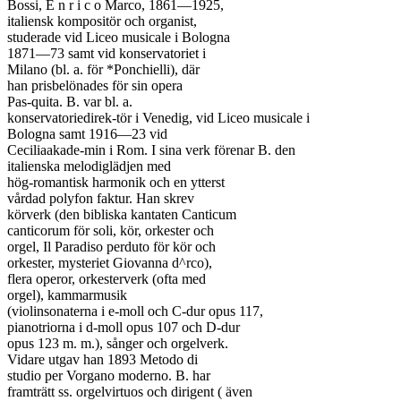
Bossi, E n r i c o Marco, 1861—1925,

italiensk kompositör och organist,

studerade vid Liceo musicale i Bologna

1871—73 samt vid konservatoriet i

Milano (bl. a. för *Ponchielli), där

han prisbelönades för sin opera

Pas-quita. B. var bl. a.

konservatoriedirek-tör i Venedig, vid Liceo musicale i

Bologna samt 1916—23 vid

Ceciliaakade-min i Rom. I sina verk förenar B. den

italienska melodiglädjen med

hög-romantisk harmonik och en ytterst

vårdad polyfon faktur. Han skrev

körverk (den bibliska kantaten Canticum

canticorum för soli, kör, orkester och

orgel, Il Paradiso perduto för kör och

orkester, mysteriet Giovanna d^rco),

flera operor, orkesterverk (ofta med

orgel), kammarmusik

(violinsonaterna i e-moll och C-dur opus 117,

pianotriorna i d-moll opus 107 och D-dur

opus 123 m. m.), sånger och orgelverk.

Vidare utgav han 1893 Metodo di

studio per Vorgano moderno. B. har

framträtt ss. orgelvirtuos och dirigent ( även
