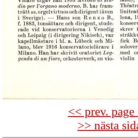
<< prev. page 
>> nästa si