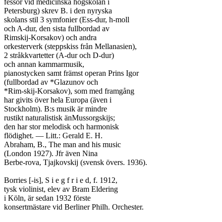
fessor vid medicinska högskolan i

Petersburg) skrev B. i den nyryska

skolans stil 3 symfonier (Ess-dur, h-moll

och A-dur, den sista fullbordad av

Rimskij-Korsakov) och andra

orkesterverk (steppskiss från Mellanasien),

2 stråkkvartetter (A-dur och D-dur)

och annan kammarmusik,

pianostycken samt främst operan Prins Igor

(fullbordad av *Glazunov och

*Rim-skij-Korsakov), som med framgång

har givits över hela Europa (även i

Stockholm). B:s musik är mindre

rustikt naturalistisk änMussorgskijs;

den har stor melodisk och harmonisk

flödighet. — Litt.: Gerald E. H.

Abraham, B., The man and his music

(London 1927). Jfr även Nina

Berbe-rova, Tjajkovskij (svensk övers. 1936).

Borries [-is], S i e g f r i e d, f. 1912,

tysk violinist, elev av Bram Eldering

i Köln, är sedan 1932 förste

konsertmästare vid Berliner Philh. Orchester.
