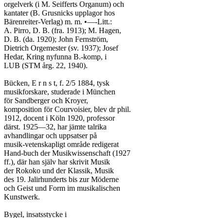
orgelverk (i M. Seifferts Organum) och

kantater (B. Grusnicks upplagor hos

Bärenreiter-Verlag) m. m. •—-Litt.:

A. Pirro, D. B. (fra. 1913); M. Hagen,

D. B. (da. 1920); John Fernström,

Dietrich Orgemester (sv. 1937); Josef

Hedar, Kring nyfunna B.-komp, i

LUB (STM årg. 22, 1940).

Bücken, E r n s t, f. 2/5 1884, tysk

musikforskare, studerade i München

för Sandberger och Kroyer,

komposition för Courvoisier, blev dr phil.

1912, docent i Köln 1920, professor

därst. 1925—32, har jämte talrika

avhandlingar och uppsatser på

musik-vetenskapligt område redigerat

Hand-buch der Musikwissenschaft (1927

ff.), där han själv har skrivit Musik

der Rokoko und der Klassik, Musik

des 19. Jalirhunderts bis zur Möderne

och Geist und Form im musikalischen

Kunstwerk.

Bygel, insatsstycke i
