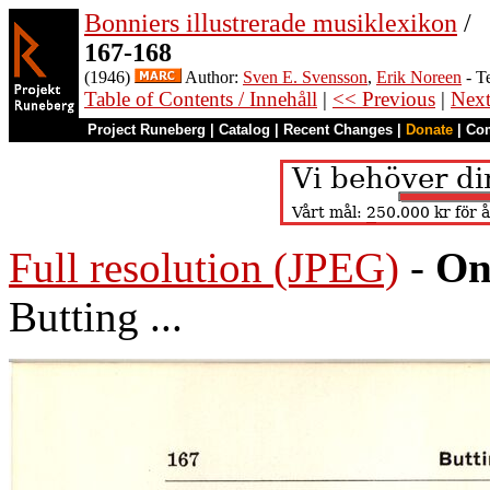
Bonniers illustrerade musiklexikon
/
167-168
(1946)
Author:
Sven E. Svensson
,
Erik Noreen
- T
Table of Contents / Innehåll
|
<< Previous
|
Nex
Project Runeberg
|
Catalog
|
Recent Changes
|
Donate
|
Co
Full resolution (JPEG)
-
On
Butting ...