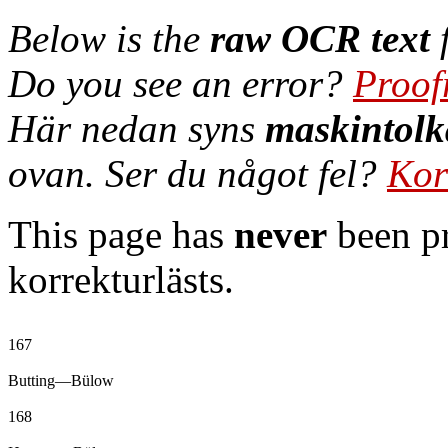
Below is the
raw OCR text
f
Do you see an error?
Proof
Här nedan syns
maskintolk
ovan. Ser du något fel?
Kor
This page has
never
been pr
korrekturlästs.
167

Butting—Bülow

168
