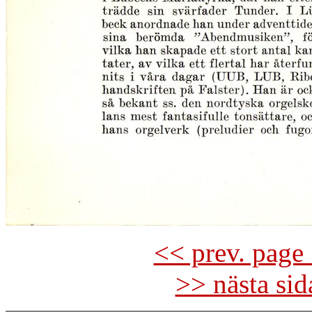
<< prev. page 
>> nästa si