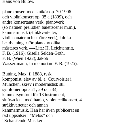
Hans von Bülow.

pianokonsert med slutkör op. 39 1906

och violinkonsert op. 35 a (1899), och

andra konsertanta verk, pianoverk

(so-natiner, preludier, balettscener m.m.),

kammarmusik (stråkkvartetter,

violinsonater och smärre verk), talrika

bearbetningar för piano av olika

mästares verk. —-Litt.: H. Leichtentritt,

F. B. (1916); Gisella Selden-Goth,

F. B. (Wien 1922); Jakob

Wasser-mann, In memoriam F. B. (1925).

Butting, Max, f. 1888, tysk

komponist, elev av bl. a. Courvoisier i

München, skrev i modernistisk stil

symfonier opus 21, 29 och 34,

kammarsymfoni för 13 instrument,

sinfo-n ietta med banjo, violoncellkonsert, 4

stråkkvartetter och annan

kammarmusik. Han har även publicerat en

rad uppsatser i ”Melos” och

”Schaf-fende Musiker”.
