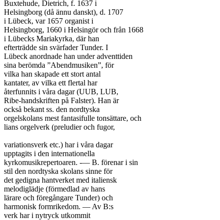
Buxtehude, Dietrich, f. 1637 i

Helsingborg (då ännu danskt), d. 1707

i Lübeck, var 1657 organist i

Helsingborg, 1660 i Helsingör och från 1668

i Lübecks Mariakyrka, där han

efterträdde sin svärfader Tunder. I

Lübeck anordnade han under adventtiden

sina berömda ”Abendmusiken”, för

vilka han skapade ett stort antal

kantater, av vilka ett flertal har

återfunnits i våra dagar (UUB, LUB,

Ribe-handskriften på Falster). Han är

också bekant ss. den nordtyska

orgelskolans mest fantasifulle tonsättare, och

lians orgelverk (preludier och fugor,

variationsverk etc.) har i våra dagar

upptagits i den internationella

kyrkomusikrepertoaren. -— B. förenar i sin

stil den nordtyska skolans sinne för

det gedigna hantverket med italiensk

melodiglädje (förmedlad av hans

lärare och föregångare Tunder) och

harmonisk formrikedom. — Av B:s

verk har i nytryck utkommit
