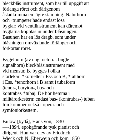
bleckblås-instrument, som har till uppgift att

förlänga röret och därigenom

åstadkomma en lägre stämning. Naturhorn

och -trumpeter hade endast lösa

byglar; vid ventilinstrument kan däremot

byglarna kopplas in under blåsningen.

Basunen har en lös dragb. som under

blåsningen omväxlande förlänger och

förkortar röret.

Bygelhorn (av eng. och fra. bugle

signalhorn) bleckblåsinstrument med

vid mensur. B. bygges i olika

storlekar: *kornetter i Ess och B, * althorn

i Ess, *tenorhorn i B samt i tubaform

(tenor-, baryton-, bas- och

kontrabas-*tubaj. De hör hemma i

militärorkestern; endast bas- (kontrabas-) tuban

förekommer också i opera- och

symfoniorkestern.

Bülow [by'lå], Hans von, 1830

—-1894, epokgörande tysk pianist och

dirigent. Han var elev av Friedrich

Wieck och N. Eberwein och kom 1850
