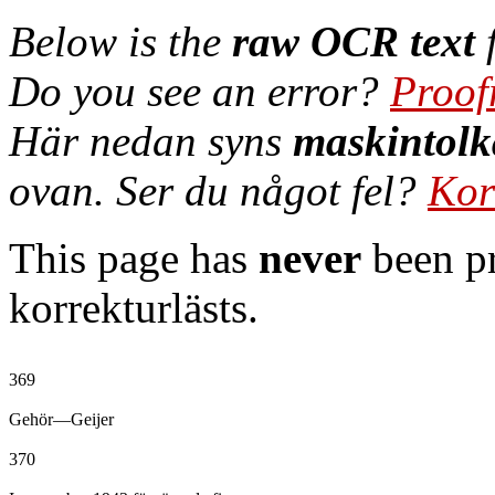
Below is the
raw OCR text
f
Do you see an error?
Proof
Här nedan syns
maskintolk
ovan. Ser du något fel?
Kor
This page has
never
been pr
korrekturlästs.
369

Gehör—Geijer

370
