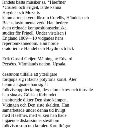
landets bästa musiker ss. *Haeffner,

*Crusell och Frigeil, lärde känna

Haydns och Mozarts

kammarmusikverk liksom Corellis, Händeis och

Bachs instrumentalverk. Han bedrev

även ordnade kompositionstekniska

studier för Frigell. Under vistelsen i

England 1809—10 vidgades hans

repertoarkännedom. Han hörde

oratorier av Händel och Haydn och fick

Erik Gustaf Geijer. Målning av Edvard

Perséus. Värmlands nation, Upsala.

dessutom tillfälle att ytterligare

fördjupa sig i Bachs polyfona konst. Äter

hemma ägnade han sig åt

folkviseupp-teckning, dessutom skrev och tonsatte

han sina av Götiska förbundet

inspirerade dikter Den siste kämpen,

Vikingen och Den siste skalden. Han

samarbetade under denna tid livligt

med Haeffner, med vilken han hade

ingående diskussioner såväl om

folkvisor som om koraler. Koralfrågor
