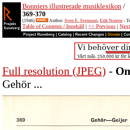
Bonniers illustrerade musiklexikon
/
369-370
(1946)
Author:
Sven E. Svensson
,
Erik Noreen
- T
Table of Contents / Innehåll
|
<< Previous
|
Nex
Project Runeberg
|
Catalog
|
Recent Changes
|
Donate
|
Co
Full resolution (JPEG)
-
On
Gehör ...