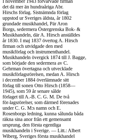
I november 1943 förvärvade firman

det dä mer än hundraåriga Abr.

Hirschs förlag. Sistnämnda förlag

uppstod ur Sveriges äldsta, år 1802

grundade musikhandel, Pär Aron

Borgs, sedermera Östergrenska Bok- &

Musikhandeln, där A. Hirsch anställdes

år 1830. I maj 1837 övertog A. Hirsch

firman och utvidgade den med

musikförlag och instrumenthandel.

Musikhandeln övergick 1874 till J. Bagge,

som började den sedermera av C.

Gehrman övertagna och utvecklade

musikförlagsrörelsen, medan A. Hirsch

i december 1884 överlämnade sitt

förlag till sonen Otto Hirsch (1858—

1945), som 59 år senare sålde

förlaget till A.-B. C. G. M. De två

för-lagsrörelser, som därmed förenades

under C. G. M:s namn och E.

Rosenborgs ledning, kunna sålunda båda

räkna sina anor från ett gemensamt

ursprung, den första egentliga

musikhandeln i Sverige. — Litt.: Albert

Wiberg, Sveriges första musikhandel
