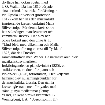
dryftade han också i detalj med

J. O. Wallin. Då han 1816 började

sina berömda historiska föreläsningar

vid Upsala universitet (professor

1817) kom han in i den musikaliskt

inspirerande kretsen omkring Malla

Silfverstolpe. För denna krets skrev

han solosånger, manskvartetter och

kammarmusikverk. Här blev han

också bekant med den unge A. F.

*Lind-blad, med vilken han och Malla

Silfverstolpe företog en resa till Tyskland

1825, där de i Dresden

sammanträffade med Weber. De närmaste åren blev

musikaliskt synnerligen

fruktbringande: en pianokvintett (1825), en

stråkkvartett, en duett för piano och

violon-cell (1826, förkommen). Det Geijerska

hemmet blev nu samlingspunkten för

det musikaliska Upsala. Den gamla

kretsen glesnade men förnyades med

ständigt nya medlemmar (Jenny

*Lind, Falkenholmska kvartetten, G.
