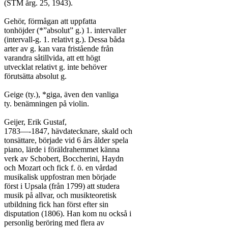
(STM årg. 25, 1943).

Gehör, förmågan att uppfatta

tonhöjder (*”absolut” g.) 1. intervaller

(intervall-g. 1. relativt g.). Dessa båda

arter av g. kan vara fristående från

varandra såtillvida, att ett högt

utvecklat relativt g. inte behöver

förutsätta absolut g.

Geige (ty.), *giga, även den vanliga

ty. benämningen på violin.

Geijer, Erik Gustaf,

1783—-1847, hävdatecknare, skald och

tonsättare, började vid 6 års ålder spela

piano, lärde i föräldrahemmet känna

verk av Schobert, Boccherini, Haydn

och Mozart och fick f. ö. en vårdad

musikalisk uppfostran men började

först i Upsala (från 1799) att studera

musik på allvar, och musikteoretisk

utbildning fick han först efter sin

disputation (1806). Han kom nu också i

personlig beröring med flera av
