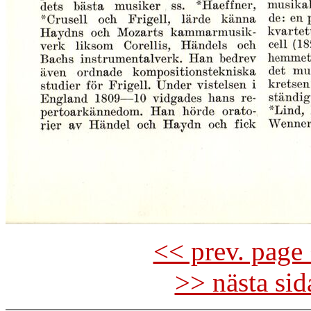
<< prev. page 
>> nästa si