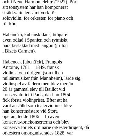
och i Neue Harmonielehre (1927). Pör

sitt tonsystem har han komponerat

stråkkvartetter samt verk för

soloviolin, för orkester, för piano och

för kör.

Habane'ra, kubansk dans, tidigare

även odlad i Spanien och rytmiskt

nära besläktad med tangon (jfr h:n

i Bizets Carmen).

Habeneck [abenä'ck], Frangois

Antoine, 1781—1849, fransk

violinist och dirigent (son till en

militärmusiker från Mannheim), lärde sig

violinspel av fadern men blev mer än

20 år gammal elev till Baillot vid

konservatoriet i Paris, där han 1804

fick första violinpriset. Efter att ha

varit anställd som teaterviolinist blev

han konsertmästare vid Stora

operan, ledde 1806—15 även

konserva-toriekonserterna och blev

konserva-toriets ordinarie orkesterdirigent, då

orkestern omorganiserades 1828, var
