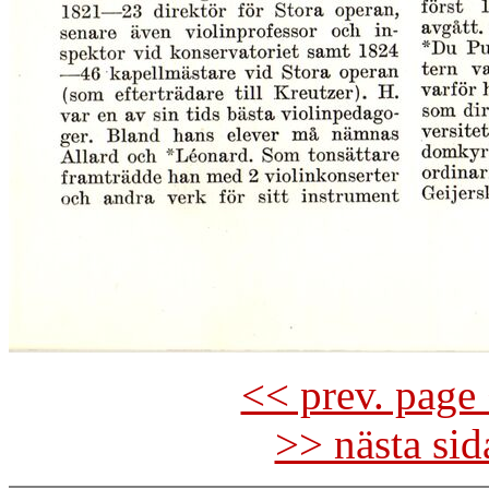
<< prev. page 
>> nästa si