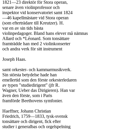
1821—23 direktör för Stora operan,

senare även violinprofessor och

inspektor vid konservatoriet samt 1824

—46 kapellmästare vid Stora operan

(som efterträdare till Kreutzer). H.

var en av sin tids bästa

violinpedagoger. Bland hans elever må nämnas

Allard och *Léonard. Som tonsättare

framträdde han med 2 violinkonserter

och andra verk för sitt instrument

Joseph Haas.

samt orkester- och kammarmusikverk.

Sin största betydelse hade han

emellertid som den förste orkesterledaren

av typen ”studiedirigent” (jfr R.

Wagner, Ueber das Dirigieren). Han var

även den förste, som i Paris

framförde Beethovens symfonier.

Haeffner, Johann Christian

Friedrich, 1759—1833, tysk-svensk

tonsättare och dirigent, fick efter

studier i generalbas och orgelspelning
