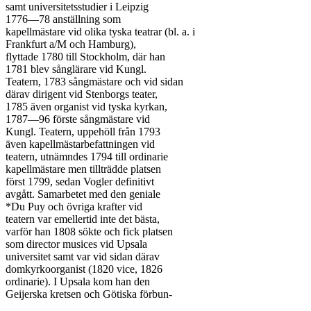
samt universitetsstudier i Leipzig

1776—78 anställning som

kapellmästare vid olika tyska teatrar (bl. a. i

Frankfurt a/M och Hamburg),

flyttade 1780 till Stockholm, där han

1781 blev sånglärare vid Kungl.

Teatern, 1783 sångmästare och vid sidan

därav dirigent vid Stenborgs teater,

1785 även organist vid tyska kyrkan,

1787—96 förste sångmästare vid

Kungl. Teatern, uppehöll från 1793

även kapellmästarbefattningen vid

teatern, utnämndes 1794 till ordinarie

kapellmästare men tillträdde platsen

först 1799, sedan Vogler definitivt

avgått. Samarbetet med den geniale

*Du Puy och övriga krafter vid

teatern var emellertid inte det bästa,

varför han 1808 sökte och fick platsen

som director musices vid Upsala

universitet samt var vid sidan därav

domkyrkoorganist (1820 vice, 1826

ordinarie). I Upsala kom han den
