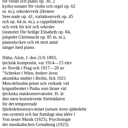
för violin och piano op. 30, 2

kyrko-sonater för violin och orgel op. 62

m. m.), orkesterverk (Heitere

Sere-nade op. 41, variationsverk op. 45

och op. 64 m. m.), a cappellakörer

och verk för kör och orkester

(oratoriet Die heilige Elisabeth op. 84,

julspelet Ghristnacht op. 85 m. m.),

pianostycken och ett stort antal

sånger med piano.

Häba, Alois, f. den 21/6 1893,

tjeckisk komponist, var 1914—15 elev

av Novåk i Prag och 1917—20 av

"Schreker i Wien, bedrev även

akustiska studier i Berlin, fick 1921

Men-delssohn-priset och verkade vid

krigsutbrottet i Praha som lärare vid

tjeckiska statskonservatoriet. H. är

den mest konsekvente företrädaren

för det tempererade

fjärdedelstonssys-temet (senare även sjättedelst

ons-system) och har framlagt sina idéer i

Von neuer Musik (1925), Psychologie

der musikalischen Gestaltung (1925)
