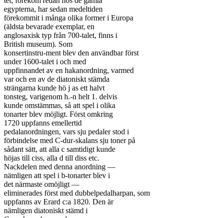
tet, förekom redan hos de gamla

egypterna, har sedan medeltiden

förekommit i många olika former i Europa

(äldsta bevarade exemplar, en

anglosaxisk typ från 700-talet, finns i

British museum). Som

konsertinstru-ment blev den användbar först

under 1600-talet i och med

uppfinnandet av en hakanordning, varmed

var och en av de diatoniskt stämda

strängarna kunde hö j as ett halvt

tonsteg, varigenom h.-n helt 1. delvis

kunde omstämmas, så att spel i olika

tonarter blev möjligt. Först omkring

1720 uppfanns emellertid

pedalanordningen, vars sju pedaler stod i

förbindelse med C-dur-skalans sju toner på

sådant sätt, att alla c samtidigt kunde

höjas till ciss, alla d till diss etc.

Nackdelen med denna anordning —

nämligen att spel i b-tonarter blev i

det närmaste omöjligt —

eliminerades först med dubbelpedalharpan, som

uppfanns av Erard c:a 1820. Den är

nämligen diatoniskt stämd i
