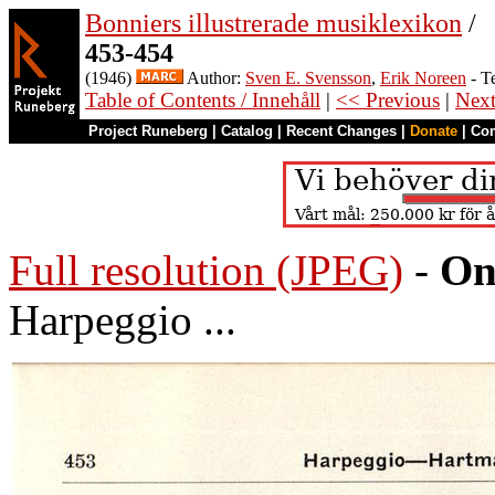
Bonniers illustrerade musiklexikon
/
453-454
(1946)
Author:
Sven E. Svensson
,
Erik Noreen
- T
Table of Contents / Innehåll
|
<< Previous
|
Nex
Project Runeberg
|
Catalog
|
Recent Changes
|
Donate
|
Co
Full resolution (JPEG)
-
On
Harpeggio ...