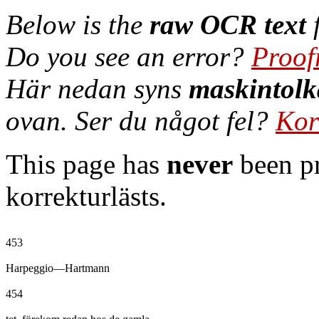
Below is the
raw OCR text
f
Do you see an error?
Proof
Här nedan syns
maskintolk
ovan. Ser du något fel?
Kor
This page has
never
been pr
korrekturlästs.
453

Harpeggio—Hartmann

454
