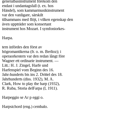
generalbasinstrument förekom den

endast i undantagsfall (t. ex. hos

Händel), som kammarmusikinstrument

var den vanligare, särskilt

tillsammans med flöjt, i vilken egenskap den

även uppträder som konsertant

instrument hos Mozart. I symfoniorkes-

Harpa.

tern infördes den först av

högromantikerna (fr. o. m. Berlioz); i

operaorkestern var den redan långt före

Wagner ett ordinarie instrument. —

Litt.: H. J. Zingel, Harfe und

Harfenspiel vom Beginn des 16.

Jahr-hunderts bis ins 2. Drittel des 18.

Jahrhunderts (diss. 1932), M. A.

Clark, How to play the harp (1932),

R. Ruba, Storia delFarpa (I, 1911).

Harpeggio se Ar p eggi o.

Harpsichord (eng.) cembalo.
