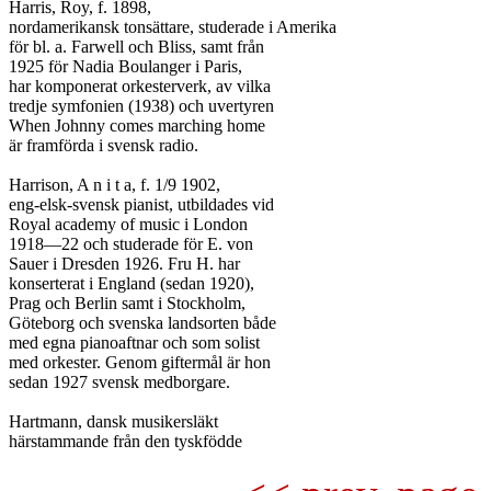
Harris, Roy, f. 1898,

nordamerikansk tonsättare, studerade i Amerika

för bl. a. Farwell och Bliss, samt från

1925 för Nadia Boulanger i Paris,

har komponerat orkesterverk, av vilka

tredje symfonien (1938) och uvertyren

When Johnny comes marching home

är framförda i svensk radio.

Harrison, A n i t a, f. 1/9 1902,

eng-elsk-svensk pianist, utbildades vid

Royal academy of music i London

1918—22 och studerade för E. von

Sauer i Dresden 1926. Fru H. har

konserterat i England (sedan 1920),

Prag och Berlin samt i Stockholm,

Göteborg och svenska landsorten både

med egna pianoaftnar och som solist

med orkester. Genom giftermål är hon

sedan 1927 svensk medborgare.

Hartmann, dansk musikersläkt
