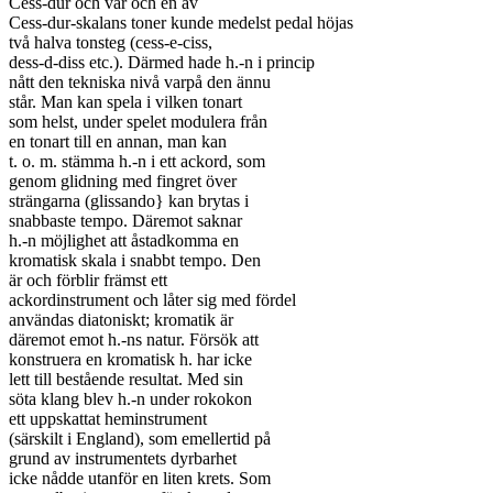
Cess-dur och var och en av

Cess-dur-skalans toner kunde medelst pedal höjas

två halva tonsteg (cess-e-ciss,

dess-d-diss etc.). Därmed hade h.-n i princip

nått den tekniska nivå varpå den ännu

står. Man kan spela i vilken tonart

som helst, under spelet modulera från

en tonart till en annan, man kan

t. o. m. stämma h.-n i ett ackord, som

genom glidning med fingret över

strängarna (glissando} kan brytas i

snabbaste tempo. Däremot saknar

h.-n möjlighet att åstadkomma en

kromatisk skala i snabbt tempo. Den

är och förblir främst ett

ackordinstrument och låter sig med fördel

användas diatoniskt; kromatik är

däremot emot h.-ns natur. Försök att

konstruera en kromatisk h. har icke

lett till bestående resultat. Med sin

söta klang blev h.-n under rokokon

ett uppskattat heminstrument

(särskilt i England), som emellertid på

grund av instrumentets dyrbarhet

icke nådde utanför en liten krets. Som
