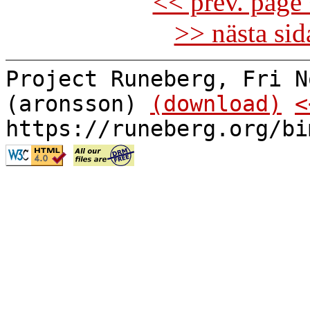
<< prev. page 
>> nästa si
Project Runeberg, Fri N
(aronsson)
(download)
<
https://runeberg.org/bi