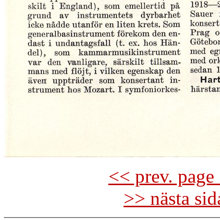
<< prev. page 
>> nästa si