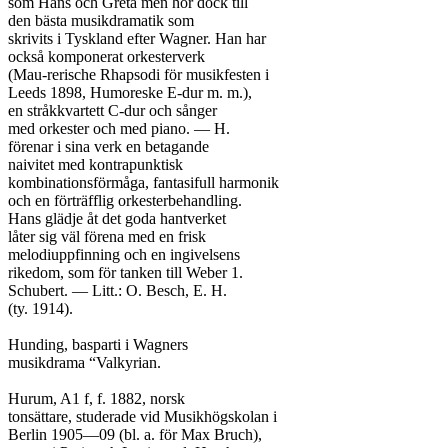
som Hans och Greta men hör dock till

den bästa musikdramatik som

skrivits i Tyskland efter Wagner. Han har

också komponerat orkesterverk

(Mau-rerische Rhapsodi för musikfesten i

Leeds 1898, Humoreske E-dur m. m.),

en stråkkvartett C-dur och sånger

med orkester och med piano. — H.

förenar i sina verk en betagande

naivitet med kontrapunktisk

kombinationsförmåga, fantasifull harmonik

och en förträfflig orkesterbehandling.

Hans glädje åt det goda hantverket

låter sig väl förena med en frisk

melodiuppfinning och en ingivelsens

rikedom, som för tanken till Weber 1.

Schubert. — Litt.: O. Besch, E. H.

(ty. 1914).

Hunding, basparti i Wagners

musikdrama “Valkyrian.

Hurum, A1 f, f. 1882, norsk

tonsättare, studerade vid Musikhögskolan i

Berlin 1905—09 (bl. a. för Max Bruch),
