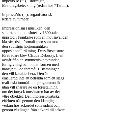
lmpetuo'so (it.), ”stormigt”,

före-dragsbeteckning (redan hos *Tartini).

Impressa'rio (it.), organisatorisk

ledare av turnéer.

Impressionism i musiiken, den

stil-art, som mot slutet av 1800-talet

uppstod i Frankrike som en mot såväl den

klassicistiska formalismen som mot

den svulstiga högromantiken

oppositionell riktning. Dess förste store

företrädare blev Claude Debussy. I.-en

avstår från en symmetriskt avrundad

formgivning och bildar formen med

hänsyn till de föremål 1. stämningar

den vill karakterisera. Den är

emellertid inte att betrakta som ett slags

realistiskt tonmålande programmusik

utan vill snarare ge en föreställning

om det intryck tonsättaren har av det

yttre objektet. Den impressionistiska

effekten nås genom den klangliga

verkan hos ackordet som sådant och

genom växlingen från ackord till ackord
