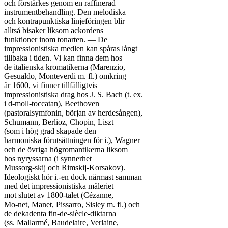
och förstärkes genom en raffinerad

instrumentbehandling. Den melodiska

och kontrapunktiska linjeföringen blir

alltså bisaker liksom ackordens

funktioner inom tonarten. — De

impressionistiska medlen kan spåras långt

tillbaka i tiden. Vi kan finna dem hos

de italienska kromatikerna (Marenzio,

Gesualdo, Monteverdi m. fl.) omkring

år 1600, vi finner tillfälligtvis

impressionistiska drag hos J. S. Bach (t. ex.

i d-moll-toccatan), Beethoven

(pastoralsymfonin, början av herdesången),

Schumann, Berlioz, Chopin, Liszt

(som i hög grad skapade den

harmoniska förutsättningen för i.), Wagner

och de övriga högromantikerna liksom

hos nyryssarna (i synnerhet

Mussorg-skij och Rimskij-Korsakov).

Ideologiskt hör i.-en dock närmast samman

med det impressionistiska måleriet

mot slutet av 1800-talet (Cézanne,

Mo-net, Manet, Pissarro, Sisley m. fl.) och

de dekadenta fin-de-siècle-diktarna

(ss. Mallarmé, Baudelaire, Verlaine,
