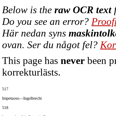
Below is the
raw OCR text
f
Do you see an error?
Proof
Här nedan syns
maskintolk
ovan. Ser du något fel?
Kor
This page has
never
been pr
korrekturlästs.
517

Impetuoso—Ingelbrecht

518
