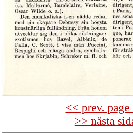
<< prev. page 
>> nästa si