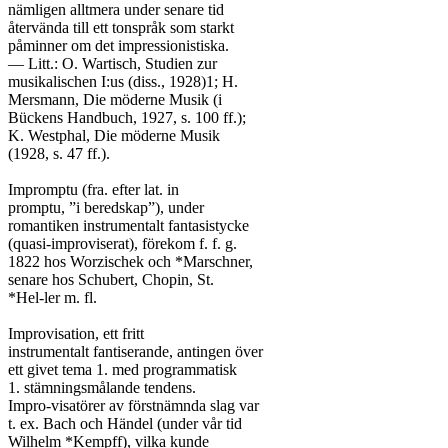
nämligen alltmera under senare tid

återvända till ett tonspråk som starkt

påminner om det impressionistiska.

— Litt.: O. Wartisch, Studien zur

musikalischen I:us (diss., 1928)1; H.

Mersmann, Die möderne Musik (i

Bückens Handbuch, 1927, s. 100 ff.);

K. Westphal, Die möderne Musik

(1928, s. 47 ff.).

Impromptu (fra. efter lat. in

promptu, ”i beredskap”), under

romantiken instrumentalt fantasistycke

(quasi-improviserat), förekom f. f. g.

1822 hos Worzischek och *Marschner,

senare hos Schubert, Chopin, St.

*Hel-ler m. fl.

Improvisation, ett fritt

instrumentalt fantiserande, antingen över

ett givet tema 1. med programmatisk

1. stämningsmålande tendens.

Impro-visatörer av förstnämnda slag var

t. ex. Bach och Händel (under vår tid

Wilhelm *Kempff), vilka kunde
