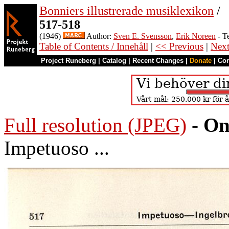
Bonniers illustrerade musiklexikon
/
517-518
(1946)
Author:
Sven E. Svensson
,
Erik Noreen
- T
Table of Contents / Innehåll
|
<< Previous
|
Nex
Project Runeberg
|
Catalog
|
Recent Changes
|
Donate
|
Co
Full resolution (JPEG)
-
On
Impetuoso ...