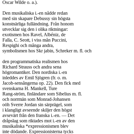
Oscar Wilde o. a.).

Den musikaliska i.-en nådde redan

med sin skapare Debussy sin högsta

konstnärliga fulländning. Från honom

utvecklar sig den i olika riktningar:

exotismen hos Ravel, Albéniz, de

Falla, C. Seott, i viss mån Puccini,

Respighi och många andra,

symbolismen hos Skr jabin, Schreker m. fl. och

den programmatiska realismen hos

Richard Strauss och andra sena

högromantiker. Den nordiska i.-en

inleddes av Emil Sjögren (fr. o. m.

Jacob-sensångerna op. 22). Den fick med

svenskarna H. Mankell, Ture

Rang-ström, finländare som Sibelius m. fl.

och norrmän som Monrad-Johansen

oöh Sverre Jordan sin särprägel, som

i klangligt avseende skiljer den högst

avsevärt från den franska i.-en. — Det

dråpslag som riktades mot i.-en av den

musikaliska *expressionismen blev

inte dödande. Expressionisterna tycks
