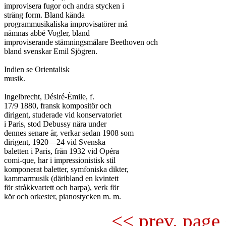
improvisera fugor och andra stycken i

sträng form. Bland kända

programmusikaliska improvisatörer må

nämnas abbé Vogler, bland

improviserande stämningsmålare Beethoven och

bland svenskar Emil Sjögren.

Indien se Orientalisk

musik.

Ingelbrecht, Désiré-Émile, f.

17/9 1880, fransk kompositör och

dirigent, studerade vid konservatoriet

i Paris, stod Debussy nära under

dennes senare år, verkar sedan 1908 som

dirigent, 1920—24 vid Svenska

baletten i Paris, från 1932 vid Opéra

comi-que, har i impressionistisk stil

komponerat baletter, symfoniska dikter,

kammarmusik (däribland en kvintett

för stråkkvartett och harpa), verk för

<< prev. page 