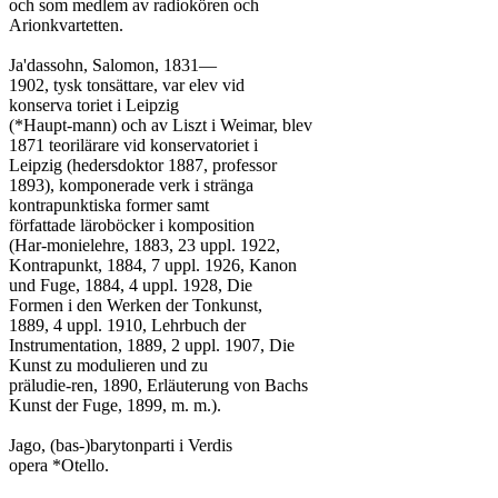
och som medlem av radiokören och

Arionkvartetten.

Ja'dassohn, Salomon, 1831—

1902, tysk tonsättare, var elev vid

konserva toriet i Leipzig

(*Haupt-mann) och av Liszt i Weimar, blev

1871 teorilärare vid konservatoriet i

Leipzig (hedersdoktor 1887, professor

1893), komponerade verk i stränga

kontrapunktiska former samt

författade läroböcker i komposition

(Har-monielehre, 1883, 23 uppl. 1922,

Kontrapunkt, 1884, 7 uppl. 1926, Kanon

und Fuge, 1884, 4 uppl. 1928, Die

Formen i den Werken der Tonkunst,

1889, 4 uppl. 1910, Lehrbuch der

Instrumentation, 1889, 2 uppl. 1907, Die

Kunst zu modulieren und zu

präludie-ren, 1890, Erläuterung von Bachs

Kunst der Fuge, 1899, m. m.).

Jago, (bas-)barytonparti i Verdis

opera *Otello.
