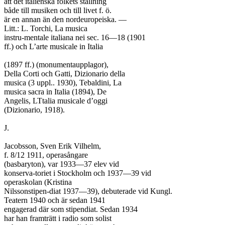
att det italienska folkets ställning

både till musiken och till livet f. ö.

är en annan än den nordeuropeiska. —

Litt.: L. Torchi, La musica

instru-mentale italiana nei sec. 16—18 (1901

ff.) och L’arte musicale in Italia

(1897 ff.) (monumentaupplagor),

Della Corti och Gatti, Dizionario della

musica (3 uppl.. 1930), Tebaldini, La

musica sacra in Italia (1894), De

Angelis, LTtalia musicale d’oggi

(Dizionario, 1918).

J.

Jacobsson, Sven Erik Vilhelm,

f. 8/12 1911, operasångare

(basbaryton), var 1933—37 elev vid

konserva-toriet i Stockholm och 1937—39 vid

operaskolan (Kristina

Nilssonstipen-diat 1937—39), debuterade vid Kungl.

Teatern 1940 och är sedan 1941

engagerad där som stipendiat. Sedan 1934

har han framträtt i radio som solist
