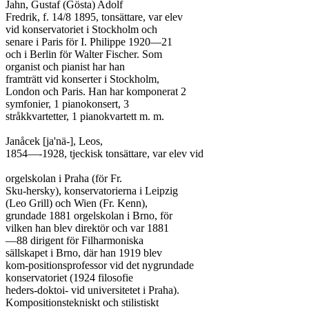
Jahn, Gustaf (Gösta) Adolf

Fredrik, f. 14/8 1895, tonsättare, var elev

vid konservatoriet i Stockholm och

senare i Paris för I. Philippe 1920—21

och i Berlin för Walter Fischer. Som

organist och pianist har han

framträtt vid konserter i Stockholm,

London och Paris. Han har komponerat 2

symfonier, 1 pianokonsert, 3

stråkkvartetter, 1 pianokvartett m. m.

Janåcek [ja'nä-], Leos,

1854—-1928, tjeckisk tonsättare, var elev vid

orgelskolan i Praha (för Fr.

Sku-hersky), konservatorierna i Leipzig

(Leo Grill) och Wien (Fr. Kenn),

grundade 1881 orgelskolan i Brno, för

vilken han blev direktör och var 1881

—88 dirigent för Filharmoniska

sällskapet i Brno, där han 1919 blev

kom-positionsprofessor vid det nygrundade

konservatoriet (1924 filosofie

heders-doktoi- vid universitetet i Praha).

Kompositionstekniskt och stilistiskt
