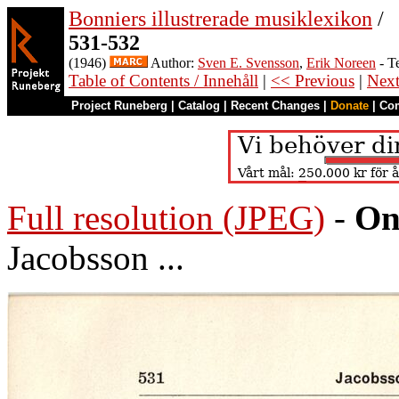
Bonniers illustrerade musiklexikon
/
531-532
(1946)
Author:
Sven E. Svensson
,
Erik Noreen
- T
Table of Contents / Innehåll
|
<< Previous
|
Nex
Project Runeberg
|
Catalog
|
Recent Changes
|
Donate
|
Co
Full resolution (JPEG)
-
On
Jacobsson ...