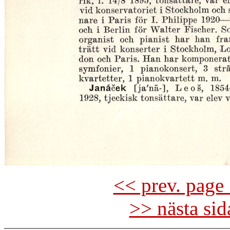
<< prev. page 
>> nästa si