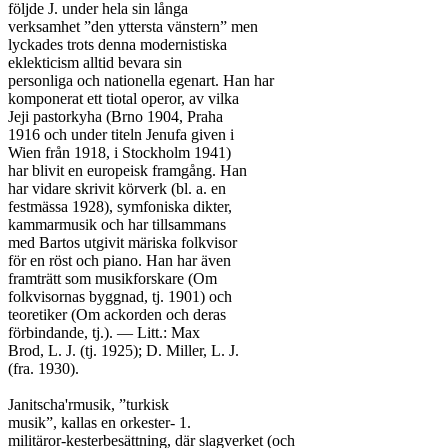
följde J. under hela sin långa

verksamhet ”den yttersta vänstern” men

lyckades trots denna modernistiska

eklekticism alltid bevara sin

personliga och nationella egenart. Han har

komponerat ett tiotal operor, av vilka

Jeji pastorkyha (Brno 1904, Praha

1916 och under titeln Jenufa given i

Wien från 1918, i Stockholm 1941)

har blivit en europeisk framgång. Han

har vidare skrivit körverk (bl. a. en

festmässa 1928), symfoniska dikter,

kammarmusik och har tillsammans

med Bartos utgivit märiska folkvisor

för en röst och piano. Han har även

framträtt som musikforskare (Om

folkvisornas byggnad, tj. 1901) och

teoretiker (Om ackorden och deras

förbindande, tj.). — Litt.: Max

Brod, L. J. (tj. 1925); D. Miller, L. J.

(fra. 1930).

Janitscha'rmusik, ”turkisk

musik”, kallas en orkester- 1.

militäror-kesterbesättning, där slagverket (och
