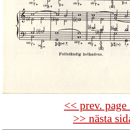
<< prev. page 
>> nästa si