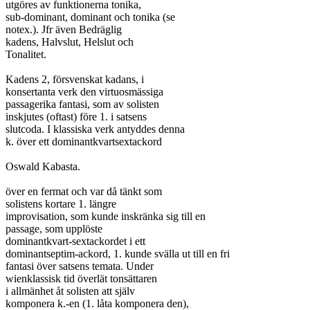
utgöres av funktionerna tonika,

sub-dominant, dominant och tonika (se

notex.). Jfr även Bedräglig

kadens, Halvslut, Helslut och

Tonalitet.

Kadens 2, försvenskat kadans, i

konsertanta verk den virtuosmässiga

passagerika fantasi, som av solisten

inskjutes (oftast) före 1. i satsens

slutcoda. I klassiska verk antyddes denna

k. över ett dominantkvartsextackord

Oswald Kabasta.

över en fermat och var då tänkt som

solistens kortare 1. längre

improvisation, som kunde inskränka sig till en

passage, som upplöste

dominantkvart-sextackordet i ett

dominantseptim-ackord, 1. kunde svälla ut till en fri

fantasi över satsens temata. Under

wienklassisk tid överlät tonsättaren

i allmänhet åt solisten att själv

komponera k.-en (1. låta komponera den),
