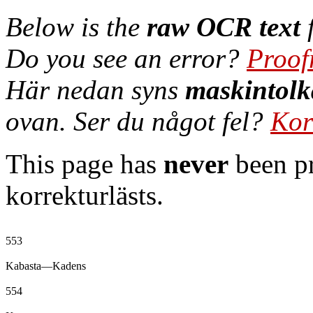
Below is the
raw OCR text
f
Do you see an error?
Proof
Här nedan syns
maskintolk
ovan. Ser du något fel?
Kor
This page has
never
been pr
korrekturlästs.
553

Kabasta—Kadens

554
