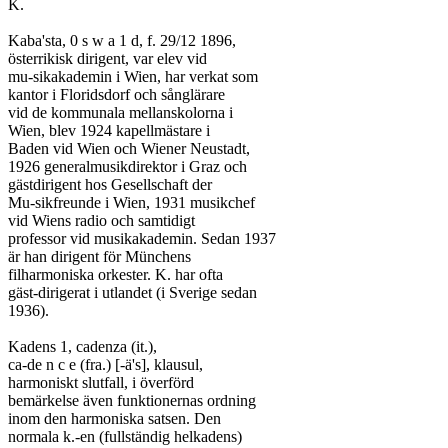
K.

Kaba'sta, 0 s w a 1 d, f. 29/12 1896,

österrikisk dirigent, var elev vid

mu-sikakademin i Wien, har verkat som

kantor i Floridsdorf och sånglärare

vid de kommunala mellanskolorna i

Wien, blev 1924 kapellmästare i

Baden vid Wien och Wiener Neustadt,

1926 generalmusikdirektor i Graz och

gästdirigent hos Gesellschaft der

Mu-sikfreunde i Wien, 1931 musikchef

vid Wiens radio och samtidigt

professor vid musikakademin. Sedan 1937

är han dirigent för Münchens

filharmoniska orkester. K. har ofta

gäst-dirigerat i utlandet (i Sverige sedan

1936).

Kadens 1, cadenza (it.),

ca-de n c e (fra.) [-ä's], klausul,

harmoniskt slutfall, i överförd

bemärkelse även funktionernas ordning

inom den harmoniska satsen. Den

normala k.-en (fullständig helkadens)
