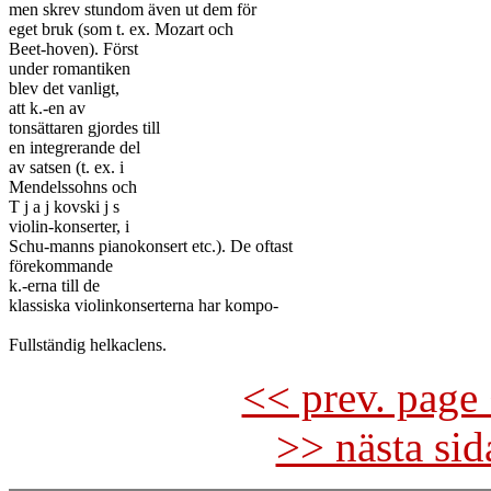
men skrev stundom även ut dem för

eget bruk (som t. ex. Mozart och

Beet-hoven). Först

under romantiken

blev det vanligt,

att k.-en av

tonsättaren gjordes till

en integrerande del

av satsen (t. ex. i

Mendelssohns och

T j a j kovski j s

violin-konserter, i

Schu-manns pianokonsert etc.). De oftast

förekommande

k.-erna till de

klassiska violinkonserterna har kompo-

<< prev. page 
>> nästa si