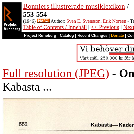
Bonniers illustrerade musiklexikon
/
553-554
(1946)
Author:
Sven E. Svensson
,
Erik Noreen
- T
Table of Contents / Innehåll
|
<< Previous
|
Nex
Project Runeberg
|
Catalog
|
Recent Changes
|
Donate
|
Co
Full resolution (JPEG)
-
On
Kabasta ...