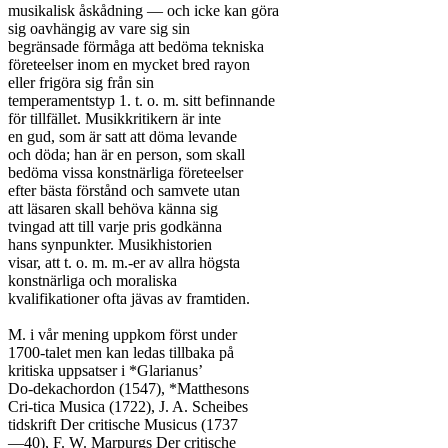
musikalisk åskådning — och icke kan göra

sig oavhängig av vare sig sin

begränsade förmåga att bedöma tekniska

företeelser inom en mycket bred rayon

eller frigöra sig från sin

temperamentstyp 1. t. o. m. sitt befinnande

för tillfället. Musikkritikern är inte

en gud, som är satt att döma levande

och döda; han är en person, som skall

bedöma vissa konstnärliga företeelser

efter bästa förstånd och samvete utan

att läsaren skall behöva känna sig

tvingad att till varje pris godkänna

hans synpunkter. Musikhistorien

visar, att t. o. m. m.-er av allra högsta

konstnärliga och moraliska

kvalifikationer ofta jävas av framtiden.

M. i vår mening uppkom först under

1700-talet men kan ledas tillbaka på

kritiska uppsatser i *Glarianus’

Do-dekachordon (1547), *Matthesons

Cri-tica Musica (1722), J. A. Scheibes

tidskrift Der critische Musicus (1737

—40), F. W. Marpurgs Der critische
