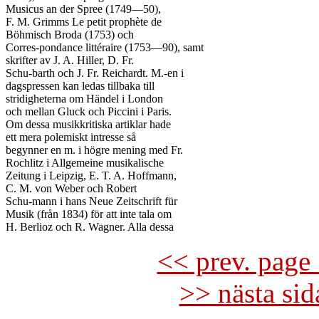
Musicus an der Spree (1749—50),

F. M. Grimms Le petit prophète de

Böhmisch Broda (1753) och

Corres-pondance littéraire (1753—90), samt

skrifter av J. A. Hiller, D. Fr.

Schu-barth och J. Fr. Reichardt. M.-en i

dagspressen kan ledas tillbaka till

stridigheterna om Händel i London

och mellan Gluck och Piccini i Paris.

Om dessa musikkritiska artiklar hade

ett mera polemiskt intresse så

begynner en m. i högre mening med Fr.

Rochlitz i Allgemeine musikalische

Zeitung i Leipzig, E. T. A. Hoffmann,

C. M. von Weber och Robert

Schu-mann i hans Neue Zeitschrift für

Musik (från 1834) för att inte tala om

<< prev. page 
>> nästa si