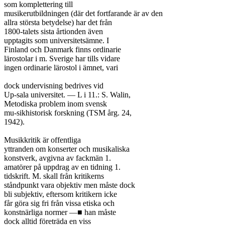
som komplettering till

musikerutbildningen (där det fortfarande är av den

allra största betydelse) har det från

1800-talets sista årtionden även

upptagits som universitetsämne. I

Finland och Danmark finns ordinarie

lärostolar i m. Sverige har tills vidare

ingen ordinarie lärostol i ämnet, vari

dock undervisning bedrives vid

Up-sala universitet. — L i 11.: S. Walin,

Metodiska problem inom svensk

mu-sikhistorisk forskning (TSM årg. 24,

1942).

Musikkritik är offentliga

yttranden om konserter och musikaliska

konstverk, avgivna av fackmän 1.

amatörer på uppdrag av en tidning 1.

tidskrift. M. skall från kritikerns

ståndpunkt vara objektiv men måste dock

bli subjektiv, eftersom kritikern icke

får göra sig fri från vissa etiska och

konstnärliga normer —■ han måste

dock alltid företräda en viss
