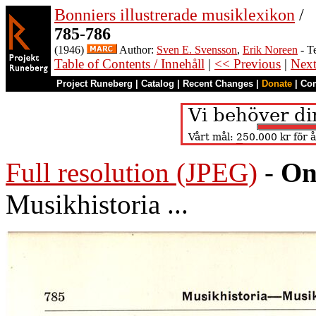
Bonniers illustrerade musiklexikon
/
785-786
(1946)
Author:
Sven E. Svensson
,
Erik Noreen
- T
Table of Contents / Innehåll
|
<< Previous
|
Nex
Project Runeberg
|
Catalog
|
Recent Changes
|
Donate
|
Co
Full resolution (JPEG)
-
On
Musikhistoria ...