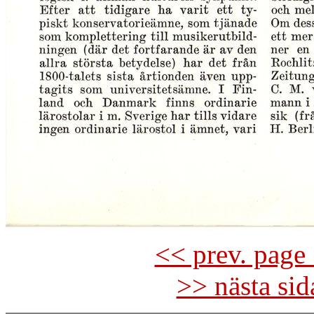
<< prev. page 
>> nästa si