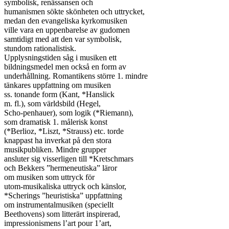
symbolisk, renässansen och

humanismen sökte skönheten och uttrycket,

medan den evangeliska kyrkomusiken

ville vara en uppenbarelse av gudomen

samtidigt med att den var symbolisk,

stundom rationalistisk.

Upplysningstiden såg i musiken ett

bildningsmedel men också en form av

underhållning. Romantikens större 1. mindre

tänkares uppfattning om musiken

ss. tonande form (Kant, *Hanslick

m. fl.), som världsbild (Hegel,

Scho-penhauer), som logik (*Riemann),

som dramatisk 1. målerisk konst

(*Berlioz, *Liszt, *Strauss) etc. torde

knappast ha inverkat på den stora

musikpubliken. Mindre grupper

ansluter sig visserligen till *Kretschmars

och Bekkers ”hermeneutiska” läror

om musiken som uttryck för

utom-musikaliska uttryck och känslor,

*Scherings ”heuristiska” uppfattning

om instrumentalmusiken (speciellt

Beethovens) som litterärt inspirerad,

impressionismens l’art pour 1’art,
