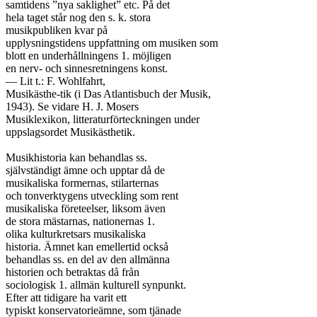
samtidens ”nya saklighet” etc. På det

hela taget står nog den s. k. stora

musikpubliken kvar på

upplysningstidens uppfattning om musiken som

blott en underhållningens 1. möjligen

en nerv- och sinnesretningens konst.

— Lit t.: F. Wohlfahrt,

Musikästhe-tik (i Das Atlantisbuch der Musik,

1943). Se vidare H. J. Mosers

Musiklexikon, litteraturförteckningen under

uppslagsordet Musikästhetik.

Musikhistoria kan behandlas ss.

självständigt ämne och upptar då de

musikaliska formernas, stilarternas

och tonverktygens utveckling som rent

musikaliska företeelser, liksom även

de stora mästarnas, nationernas 1.

olika kulturkretsars musikaliska

historia. Ämnet kan emellertid också

behandlas ss. en del av den allmänna

historien och betraktas då från

sociologisk 1. allmän kulturell synpunkt.

Efter att tidigare ha varit ett

typiskt konservatorieämne, som tjänade
