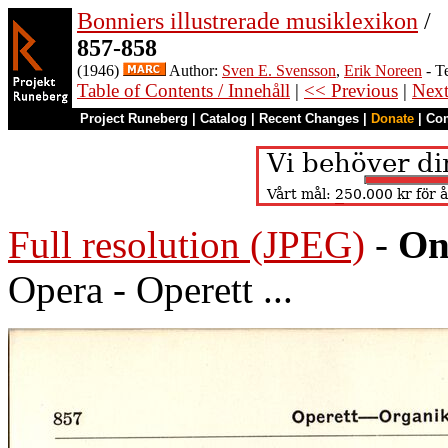
Bonniers illustrerade musiklexikon
/
857-858
(1946)
Author:
Sven E. Svensson
,
Erik Noreen
- T
Table of Contents / Innehåll
|
<< Previous
|
Nex
Project Runeberg
|
Catalog
|
Recent Changes
|
Donate
|
Co
Full resolution (JPEG)
-
On
Opera - Operett ...