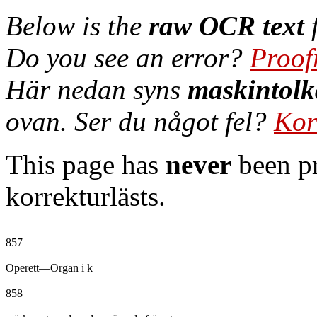
Below is the
raw OCR text
f
Do you see an error?
Proof
Här nedan syns
maskintolk
ovan. Ser du något fel?
Kor
This page has
never
been pr
korrekturlästs.
857

Operett—Organ i k

858
