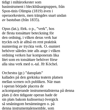
tidigt i miltärorkester som

basinstrument i bleckblåsargruppen, från

Spon-tinis Olimpia (1819) även i

operaorkestern, men trängdes snart undan

av bastuban (från 1835).

Opus (lat.), förk. o p., ”verk”, hos

de flesta tonsättare beteckning för

den ordning, i vilken deras verk har

tryckts och är alltså en rent praktisk

numrering av tryckta verk. O.-numret

behöver således inte alls ange i vilken

ordning verken har komponerats lika

litet som en tonsättare behöver förse

alla sina verk med o.-tal. Jfr Köchel.

Orchestra (gr.) ”dansplats”

kallades på den grekiska teatern platsen

mellan scenen och publiken. När man

i operan började placera de

ackompanjerande instrumentalisterna på denna

plats (i den tidigaste operan hade de

sin plats bakom kulisserna) övergick

så småningom benämningen o. på

denna instrumentalensemble, som
