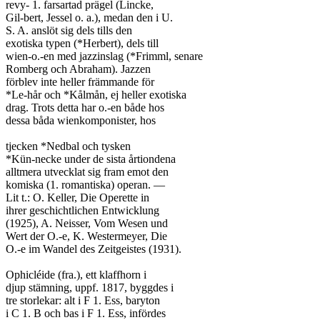
revy- 1. farsartad prägel (Lincke,

Gil-bert, Jessel o. a.), medan den i U.

S. A. anslöt sig dels tills den

exotiska typen (*Herbert), dels till

wien-o.-en med jazzinslag (*Frimml, senare

Romberg och Abraham). Jazzen

förblev inte heller främmande för

*Le-hår och *Kålmån, ej heller exotiska

drag. Trots detta har o.-en både hos

dessa båda wienkomponister, hos

tjecken *Nedbal och tysken

*Kün-necke under de sista årtiondena

alltmera utvecklat sig fram emot den

komiska (1. romantiska) operan. —

Lit t.: O. Keller, Die Operette in

ihrer geschichtlichen Entwicklung

(1925), A. Neisser, Vom Wesen und

Wert der O.-e, K. Westermeyer, Die

O.-e im Wandel des Zeitgeistes (1931).

Ophicléide (fra.), ett klaffhorn i

djup stämning, uppf. 1817, byggdes i

tre storlekar: alt i F 1. Ess, baryton

i C 1. B och bas i F 1. Ess, infördes
