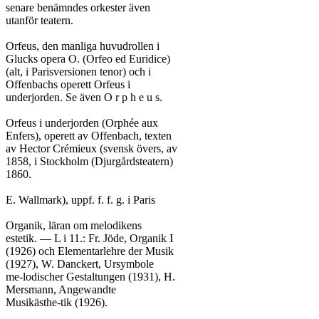
senare benämndes orkester även

utanför teatern.

Orfeus, den manliga huvudrollen i

Glucks opera O. (Orfeo ed Euridice)

(alt, i Parisversionen tenor) och i

Offenbachs operett Orfeus i

underjorden. Se även O r p h e u s.

Orfeus i underjorden (Orphée aux

Enfers), operett av Offenbach, texten

av Hector Crémieux (svensk övers, av

1858, i Stockholm (Djurgårdsteatern)

1860.

E. Wallmark), uppf. f. f. g. i Paris

Organik, läran om melodikens

estetik. — L i 11.: Fr. Jöde, Organik I

(1926) och Elementarlehre der Musik

(1927), W. Danckert, Ursymbole

me-lodischer Gestaltungen (1931), H.

Mersmann, Angewandte
