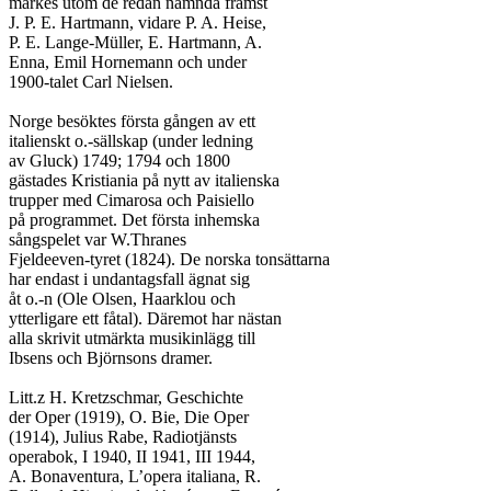
märkes utom de redan nämnda främst

J. P. E. Hartmann, vidare P. A. Heise,

P. E. Lange-Müller, E. Hartmann, A.

Enna, Emil Hornemann och under

1900-talet Carl Nielsen.

Norge besöktes första gången av ett

italienskt o.-sällskap (under ledning

av Gluck) 1749; 1794 och 1800

gästades Kristiania på nytt av italienska

trupper med Cimarosa och Paisiello

på programmet. Det första inhemska

sångspelet var W.Thranes

Fjeldeeven-tyret (1824). De norska tonsättarna

har endast i undantagsfall ägnat sig

åt o.-n (Ole Olsen, Haarklou och

ytterligare ett fåtal). Däremot har nästan

alla skrivit utmärkta musikinlägg till

Ibsens och Björnsons dramer.

Litt.z H. Kretzschmar, Geschichte

der Oper (1919), O. Bie, Die Oper

(1914), Julius Rabe, Radiotjänsts

operabok, I 1940, II 1941, III 1944,

A. Bonaventura, L’opera italiana, R.
