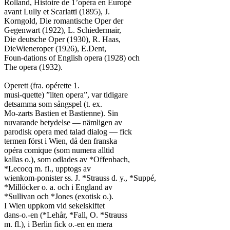
Rolland, Histoire de 1’opéra en Europé

avant Lully et Scarlatti (1895), J.

Korngold, Die romantische Oper der

Gegenwart (1922), L. Schiedermair,

Die deutsche Oper (1930), R. Haas,

DieWieneroper (1926), E.Dent,

Foun-dations of English opera (1928) och

The opera (1932).

Operett (fra. opérette 1.

musi-quette) ”liten opera”, var tidigare

detsamma som sångspel (t. ex.

Mo-zarts Bastien et Bastienne). Sin

nuvarande betydelse — nämligen av

parodisk opera med talad dialog — fick

termen först i Wien, då den franska

opéra comique (som numera alltid

kallas o.), som odlades av *Offenbach,

*Lecocq m. fl., upptogs av

wienkom-ponister ss. J. *Strauss d. y., *Suppé,

*Millöcker o. a. och i England av

*Sullivan och *Jones (exotisk o.).

I Wien uppkom vid sekelskiftet

dans-o.-en (*Lehår, *Fall, O. *Strauss

m. fl.), i Berlin fick o.-en en mera
