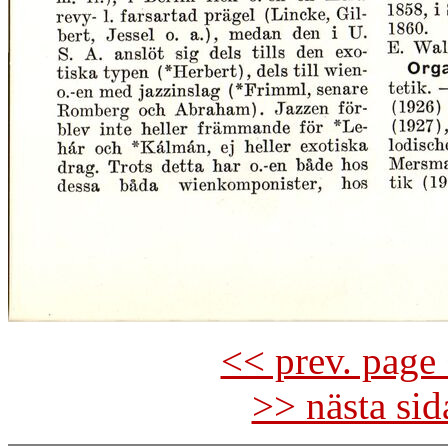
<< prev. page 
>> nästa si