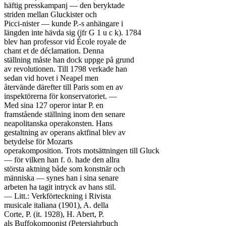
häftig presskampanj — den beryktade

striden mellan Gluckister och

Picci-nister — kunde P.-s anhängare i

längden inte hävda sig (jfr G 1 u c k). 1784

blev han professor vid École royale de

chant et de déclamation. Denna

ställning måste han dock uppge på grund

av revolutionen. Till 1798 verkade han

sedan vid hovet i Neapel men

återvände därefter till Paris som en av

inspektörerna för konservatoriet. —

Med sina 127 operor intar P. en

framstående ställning inom den senare

neapolitanska operakonsten. Hans

gestaltning av operans aktfinal blev av

betydelse för Mozarts

operakomposition. Trots motsättningen till Gluck

— för vilken han f. ö. hade den allra

största aktning både som konstnär och

människa — synes han i sina senare

arbeten ha tagit intryck av hans stil.

— Litt.: Verkförteckning i Rivista

musicale italiana (1901), A. della

Corte, P. (it. 1928), H. Abert, P.

als Buffokomponist (Petersjahrbuch
