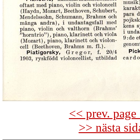
<< prev. page 
>> nästa si