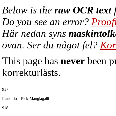
Below is the
raw OCR text
f
Do you see an error?
Proof
Här nedan syns
maskintolk
ovan. Ser du något fel?
Kor
This page has
never
been pr
korrekturlästs.
917

Pianotrio—Pick-Mangiagalli

918
