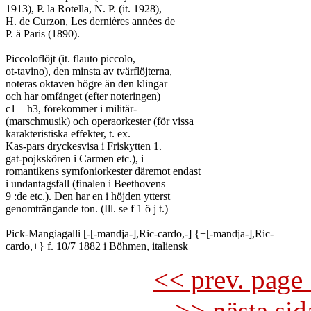
1913), P. la Rotella, N. P. (it. 1928),

H. de Curzon, Les dernières années de

P. ä Paris (1890).

Piccoloflöjt (it. flauto piccolo,

ot-tavino), den minsta av tvärflöjterna,

noteras oktaven högre än den klingar

och har omfånget (efter noteringen)

c1—h3, förekommer i militär-

(marschmusik) och operaorkester (för vissa

karakteristiska effekter, t. ex.

Kas-pars dryckesvisa i Friskytten 1.

gat-pojkskören i Carmen etc.), i

romantikens symfoniorkester däremot endast

i undantagsfall (finalen i Beethovens

9 :de etc.). Den har en i höjden ytterst

genomträngande ton. (Ill. se f 1 ö j t.)

Pick-Mangiagalli [-[-mandja-],Ric-cardo,-] {+[-mandja-],Ric-

<< prev. page 
>> nästa si