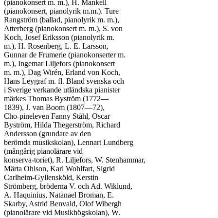
(pianokonsert m. m.), H. Mankell

(pianokonsert, pianolyrik m.m.). Ture

Rangström (ballad, pianolyrik m. m.),

Atterberg (pianokonsert m. m.), S. von

Koch, Josef Eriksson (pianolyrik m.

m.), H. Rosenberg, L. E. Larsson,

Gunnar de Frumerie (pianokonserter m.

m.), Ingemar Liljefors (pianokonsert

m. m.), Dag Wirén, Erland von Koch,

Hans Leygraf m. fl. Bland svenska och

i Sverige verkande utländska pianister

märkes Thomas Byström (1772—

1839), J. van Boom (1807—72),

Cho-pineleven Fanny Ståhl, Oscar

Byström, Hilda Thegerström, Richard

Andersson (grundare av den

berömda musikskolan), Lennart Lundberg

(mångårig pianolärare vid

konserva-toriet), R. Liljefors, W. Stenhammar,

Märta Ohlson, Karl Wohlfart, Sigrid

Carlheim-Gyllensköld, Kerstin

Strömberg, bröderna V. och Ad. Wiklund,

A. Haquinius, Natanael Broman, E.

Skarby, Astrid Benvald, Olof Wibergh

(pianolärare vid Musikhögskolan), W.
