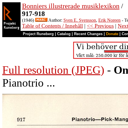
Bonniers illustrerade musiklexikon
/
917-918
(1946)
Author:
Sven E. Svensson
,
Erik Noreen
- T
Table of Contents / Innehåll
|
<< Previous
|
Nex
Project Runeberg
|
Catalog
|
Recent Changes
|
Donate
|
Co
Full resolution (JPEG)
-
On
Pianotrio ...