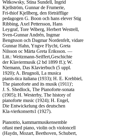
Witkowsky, Stina Sundell, Ingrid

Kjellström, Gunnar de Frumerie,

Fri-thiof Kjellberg, den förträfflige

pedagogen G. Boon och hans elever Stig

Ribbing, Axel Pettersson, Hans

Leygraf, Tore Wiberg, Herbert Westrell,

Sven-Gunnar Andrén, Ingmar

Bengtsson och Dagmar Nordenfelt, vidare

Gunnar Hahn, Yngve Flycht, Greta

Nilsson oc Märta Greta Eriksson. —

Litt.: Weitzmann-Seiffert,Geschichte

der Klaviermusik (2 bd 1899 ff.); W.

Niemann, Das Klavierbuch (5 uppl.

1920); A. Brugnoli, La musica

pianis-tica italiana (1933); H. E. Krehbiel,

The pianoforte and its musik (1911)';

J. S. Shedlock, The Pianoforte-sonata

(1905); H. Westerby, The history of

pianoforte music (1924); H. Engel,

Die Entwickelung des deutschen

Kla-vierkonserts1 (1927).

Pianotrio, kammarmusikensemble

oftast med piano, violin och violoncell

(Haydn, Mozart, Beethoven, Schubert,
