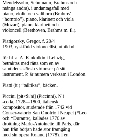
Mendelssohn, Schumann, Brahms och

många andra), i undantagsfall med

piano, violin och valthorn (Brahms’

”horntrio”), piano, klarinett och viola

(Mozart), piano, klarinett och

violoncell (Beethoven, Brahms m. fl.).

Piatigorsky, Gregor, f. 20/4

1903, ryskfödd violoncellist, utbildad

för bl. a. A. Kinkulkin i Leipzig,

betraktas med rätta som en av

samtidens största virtuoser på sitt

instrument. P. är numera verksam i London.

Piatti (it.) ”tallrikar”, bäcken.

Piccini [pit<$i'ni] (Piccinni), N i

-co la, 1728—1800, italiensk

kompositör, studerade från 1742 vid

Conser-vatorio San Onofrio i Neapel (*Leo

och *Durante), kallades 1776 av

drottning Marie-Antoinette till Paris, där

han från början hade stor framgång

med sin opera Roland (1778). I en
