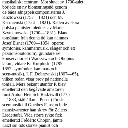
musikaliskt centrum. Mot slutet av 1700-talet

började en ny blomstringstid genom

de båda sångspelskomponisterna J.

Kozlowski (1757—1821) och M.

Ka-mienski (1724—1821). Raden av stora

polska pianister inleddes av Marie

Szymanowska (1790—1831). Bland

tonsättare från denna tid kan nämnas

Josef Elsner (1769—1854, operor,

symfonier, kammarmusik, sånger och ett

passionsoratorium), grundare av

konservatoriet i Warszawa och Ohopins

lärare, vidare K. Kurpinski (1785—

1857, symfonier, kammar- och

scen-musik), I. F. Dobrzynski (1807—65),

vilken redan visar prov på nationella

tonfall. Mera bekant utanför P. blev

emellertid den begåvade amatören

furst Anton Heinrich Radziwill (1775

—1833, ståthållare i Posen) för sin

scenmusik till Goethes Faust och de

manskvartetter han skrev för Zelters

Liedertafel. Vida större rykte fick

emellertid Frédéric Chopin, jämte

Liszt sin tids störste pianist och
