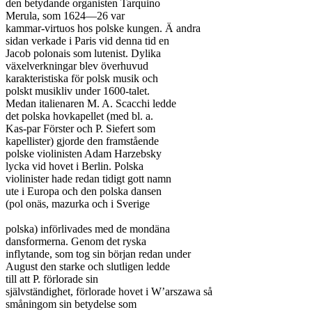
den betydande organisten Tarquino

Merula, som 1624—26 var

kammar-virtuos hos polske kungen. Ä andra

sidan verkade i Paris vid denna tid en

Jacob polonais som lutenist. Dylika

växelverkningar blev överhuvud

karakteristiska för polsk musik och

polskt musikliv under 1600-talet.

Medan italienaren M. A. Scacchi ledde

det polska hovkapellet (med bl. a.

Kas-par Förster och P. Siefert som

kapellister) gjorde den framstående

polske violinisten Adam Harzebsky

lycka vid hovet i Berlin. Polska

violinister hade redan tidigt gott namn

ute i Europa och den polska dansen

(pol onäs, mazurka och i Sverige

polska) införlivades med de mondäna

dansformerna. Genom det ryska

inflytande, som tog sin början redan under

August den starke och slutligen ledde

till att P. förlorade sin

självständighet, förlorade hovet i W’arszawa så

småningom sin betydelse som
