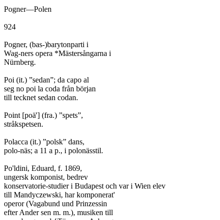
Pogner—Polen

924

Pogner, (bas-)barytonparti i

Wag-ners opera *Mästersångarna i

Nürnberg.

Poi (it.) ”sedan”; da capo al

seg no poi la coda från början

till tecknet sedan codan.

Point [poä'] (fra.) ”spets”,

stråkspetsen.

Polacca (it.) ”polsk” dans,

polo-näs; a 11 a p., i polonässtil.

Po'ldini, Eduard, f. 1869,

ungersk komponist, bedrev

konservatorie-studier i Budapest och var i Wien elev

till Mandyczewski, har komponerat'

operor (Vagabund und Prinzessin

efter Ander sen m. m.), musiken till
