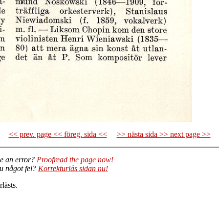
<< prev. page << föreg. sida <<
>> nästa sida >> next page >>
e an error?
Proofread the page now!
du något fel?
Korrekturläs sidan nu!
lästs.