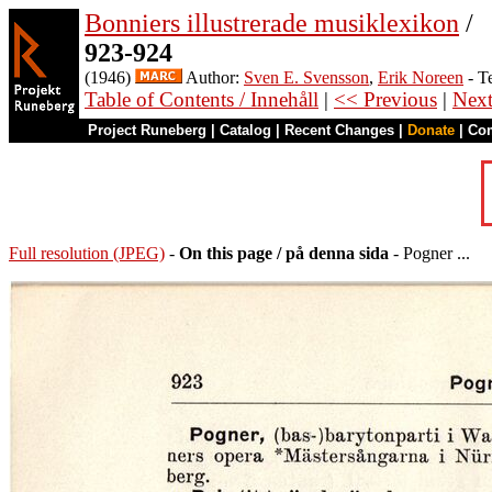
Bonniers illustrerade musiklexikon
/
923-924
(1946)
Author:
Sven E. Svensson
,
Erik Noreen
- T
Table of Contents / Innehåll
|
<< Previous
|
Nex
Project Runeberg
|
Catalog
|
Recent Changes
|
Donate
|
Co
Full resolution (JPEG)
-
On this page / på denna sida
- Pogner ...