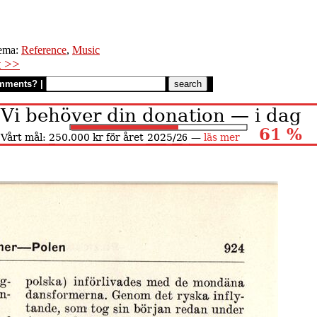
ema:
Reference
,
Music
t >>
mments?
|