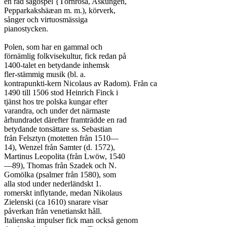
en rad sagospel {Törnrosa, Askungen,

Pepparkakshäæan m. m.), körverk,

sånger och virtuosmässiga

pianostycken.

Polen, som har en gammal och

förnämlig folkvisekultur, fick redan på

1400-talet en betydande inhemsk

fler-stämmig musik (bl. a.

kontrapunkti-kern Nicolaus av Radom). Från ca

1490 till 1506 stod Heinrich Finck i

tjänst hos tre polska kungar efter

varandra, och under det närmaste

århundradet därefter framträdde en rad

betydande tonsättare ss. Sebastian

från Felsztyn (motetten från 1510—

14), Wenzel från Samter (d. 1572),

Martinus Leopolita (från Lwöw, 1540

—89), Thomas från Szadek och N.

Gomölka (psalmer från 1580), som

alla stod under nederländskt 1.

romerskt inflytande, medan Nikolaus

Zielenski (ca 1610) snarare visar

påverkan från venetianskt håll.

Italienska impulser fick man också genom
