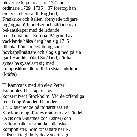
blev vice kapellmästare 1721 och

ordinarie 1729. 1735—37 företog han

en ny studieresa till England,

Frankrike och Italien, förnyade tidigare

ingångna förbindelser och stiftade nya

bekantskaper med de ledande

musikerna ute i Europa. På grund av

vacklande hälsa drog han sig 1745

tillbaka från sin befattning som

hovkapellmästare och slog sig ned på sin

gård Haraldsmåla i Småland, där han

synes ha sysselsatt sig med

komposition allt intill sin sista sjukdom

(kräfta).

Tillsammans med sin elev Petter

Brant blev R. skaparen av

konsertlivet i Stockholm. Vid de offentliga

musikuppföranden R. under

1730-talet ledde på riddarhussalen i

Stockholm uppfördes oratorier av Händel

(Acis och Galathea och Esther) och

kyrkomusik av samtida italienska

komponister. Som tonsättare har R.

stilistiskt tagit intryck av snart sagt
