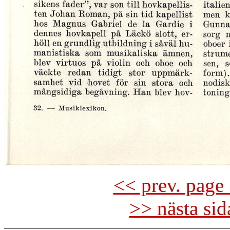
<< prev. page 
>> nästa si