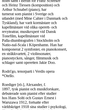
holm samt i Berlin för Franz Schreker

och Heinz Tiessen (komposition) och

Arthur Schnabel (piano), har

turnerat som pianist i Sverige och

utlandet (med Mme Cahier i Danmark och

Tyskland), har varit kormästare och

kapellmästare vid olika operett- och

revyteatrar, musikexpert vid Dansk

Tonefilm, kapellmästare vid

Palla-diumbiografen i Stockholm och

Natio-nal-Scala i Köpenhamn. Han har

komponerat 2 symfonier, en pianokonsert,

en stråkkvartett, 2 violinsonater,

pianostycken, sånger, filmmusik och

schlager samt operetten Jakie Doo.

Rodri'go, tenorparti i Verdis opera

*Otello.

Roediger [rö-], Alexander, f.

1897, tysk pianist och musikforskare,

debuterade som pianist efter studier

hos Hans Solti och Gustav Ernest i

Warszawa 1912, fortsatte efter

världskriget 1918 sina studier i psykologi,
