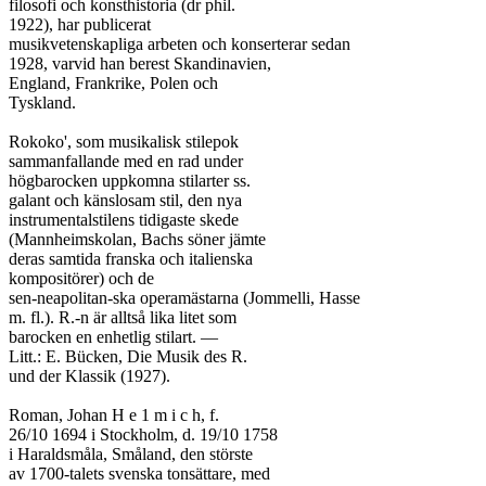
filosofi och konsthistoria (dr phil.

1922), har publicerat

musikvetenskapliga arbeten och konserterar sedan

1928, varvid han berest Skandinavien,

England, Frankrike, Polen och

Tyskland.

Rokoko', som musikalisk stilepok

sammanfallande med en rad under

högbarocken uppkomna stilarter ss.

galant och känslosam stil, den nya

instrumentalstilens tidigaste skede

(Mannheimskolan, Bachs söner jämte

deras samtida franska och italienska

kompositörer) och de

sen-neapolitan-ska operamästarna (Jommelli, Hasse

m. fl.). R.-n är alltså lika litet som

barocken en enhetlig stilart. —

Litt.: E. Bücken, Die Musik des R.

und der Klassik (1927).

Roman, Johan H e 1 m i c h, f.

26/10 1694 i Stockholm, d. 19/10 1758

i Haraldsmåla, Småland, den störste

av 1700-talets svenska tonsättare, med
