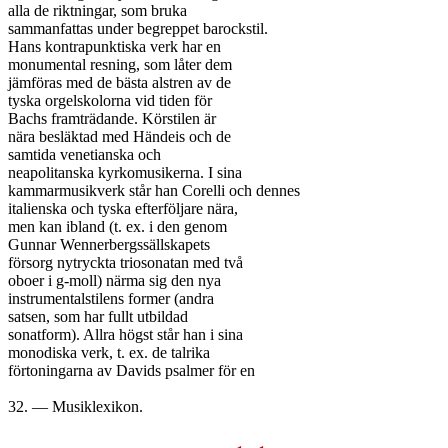
alla de riktningar, som bruka

sammanfattas under begreppet barockstil.

Hans kontrapunktiska verk har en

monumental resning, som låter dem

jämföras med de bästa alstren av de

tyska orgelskolorna vid tiden för

Bachs framträdande. Körstilen är

nära besläktad med Händeis och de

samtida venetianska och

neapolitanska kyrkomusikerna. I sina

kammarmusikverk står han Corelli och dennes

italienska och tyska efterföljare nära,

men kan ibland (t. ex. i den genom

Gunnar Wennerbergssällskapets

försorg nytryckta triosonatan med två

oboer i g-moll) närma sig den nya

instrumentalstilens former (andra

satsen, som har fullt utbildad

sonatform). Allra högst står han i sina

monodiska verk, t. ex. de talrika

förtoningarna av Davids psalmer för en
