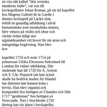
en viss rätt kallad ”den svenska

musikens fader”, var son till

hovkapellisten Johan Roman, på sin tid kapellist

hos Magnus Gabriel de la Gardie i

dennes hovkapell på Läckö slott,

erhöll en grundlig utbildning i såväl

humanistiska som musikaliska ämnen,

blev virtuos på violin och oboe och

väckte redan tidigt stor

uppmärksamhet vid hovet för sin stora och

mångsidiga begåvning. Han blev

hov

kapellist 1710 och reste 1714 på

prinsessan Ulrika Eleonoras bekostnad till

London för vidare utbildning. Här

studerade han till 1720 för A. Ariosti

och S. Chr. Pepusch (att han också

skulle ha bedrivit studier för Händel

har däremot inte kunnat ledas i

bevis). Han blev organist och

kompositör hos hertigen av Chandos och från

1717 ”gentleman” hos hertigen av

Newcastle. Åter i Stockholm 1720

återtog han sin tjänst i hovkapellet,
