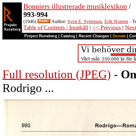
Bonniers illustrerade musiklexikon
/
993-994
(1946)
Author:
Sven E. Svensson
,
Erik Noreen
- T
Table of Contents / Innehåll
|
<< Previous
|
Nex
Project Runeberg
|
Catalog
|
Recent Changes
|
Donate
|
Co
Full resolution (JPEG)
-
On
Rodrigo ...