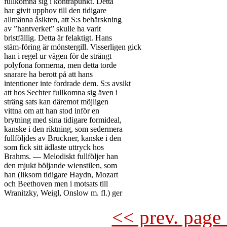
fullkomna sig i kontrapunkt. Detta

har givit upphov till den tidigare

allmänna åsikten, att S:s behärskning

av ”hantverket” skulle ha varit

bristfällig. Detta är felaktigt. Hans

stäm-föring är mönstergill. Visserligen gick

han i regel ur vägen för de strängt

polyfona formerna, men detta torde

snarare ha berott på att hans

intentioner inte fordrade dem. S:s avsikt

att hos Sechter fullkomna sig även i

sträng sats kan däremot möjligen

vittna om att han stod inför en

brytning med sina tidigare formideal,

kanske i den riktning, som sedermera

fullföljdes av Bruckner, kanske i den

som fick sitt ädlaste uttryck hos

Brahms. — Melodiskt fullföljer han

den mjukt böljande wienstilen, som

han (liksom tidigare Haydn, Mozart

och Beethoven men i motsats till

<< prev. page 