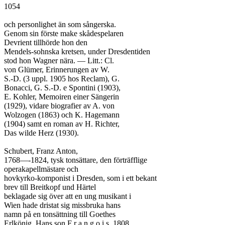
1054

och personlighet än som sångerska.

Genom sin förste make skådespelaren

Devrient tillhörde hon den

Mendels-sohnska kretsen, under Dresdentiden

stod hon Wagner nära. — Litt.: Cl.

von Glümer, Erinnerungen av W.

S.-D. (3 uppl. 1905 hos Reclam), G.

Bonacci, G. S.-D. e Spontini (1903),

E. Kohler, Memoiren einer Sängerin

(1929), vidare biografier av A. von

Wolzogen (1863) och K. Hagemann

(1904) samt en roman av H. Richter,

Das wilde Herz (1930).

Schubert, Franz Anton,

1768—-1824, tysk tonsättare, den förträfflige

operakapellmästare och

hovkyrko-komponist i Dresden, som i ett bekant

brev till Breitkopf und Härtel

beklagade sig över att en ung musikant i

Wien hade dristat sig missbruka hans

namn på en tonsättning till Goethes

Erlkönig. Hans son F r a n g o i s, 1808
