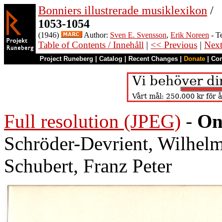
Bonniers illustrerade musiklexikon
/
1053-1054
(1946)
Author:
Sven E. Svensson
,
Erik Noreen
- T
Table of Contents / Innehåll
|
<< Previous
|
Nex
Project Runeberg
|
Catalog
|
Recent Changes
|
Donate
|
Co
Full resolution (JPEG)
-
On
Schröder-Devrient, Wilhelm
Schubert, Franz Peter