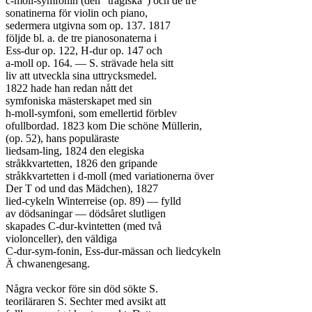
c-moll-symfonin (den ”tragiska”) och de tre

sonatinerna för violin och piano,

sedermera utgivna som op. 137. 1817

följde bl. a. de tre pianosonaterna i

Ess-dur op. 122, H-dur op. 147 och

a-moll op. 164. — S. strävade hela sitt

liv att utveckla sina uttrycksmedel.

1822 hade han redan nått det

symfoniska mästerskapet med sin

h-moll-symfoni, som emellertid förblev

ofullbordad. 1823 kom Die schöne Müllerin,

(op. 52), hans populäraste

liedsam-ling, 1824 den elegiska

stråkkvartetten, 1826 den gripande

stråkkvartetten i d-moll (med variationerna över

Der T od und das Mädchen), 1827

lied-cykeln Winterreise (op. 89) — fylld

av dödsaningar — dödsåret slutligen

skapades C-dur-kvintetten (med två

violonceller), den väldiga

C-dur-sym-fonin, Ess-dur-mässan och liedcykeln

Ä chwanengesang.

Några veckor före sin död sökte S.

teoriläraren S. Sechter med avsikt att
