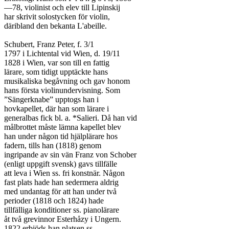
—78, violinist och elev till Lipinskij

har skrivit solostycken för violin,

däribland den bekanta L'abeille.

Schubert, Franz Peter, f. 3/1

1797 i Lichtental vid Wien, d. 19/11

1828 i Wien, var son till en fattig

lärare, som tidigt upptäckte hans

musikaliska begåvning och gav honom

hans första violinundervisning. Som

”Sängerknabe” upptogs han i

hovkapellet, där han som lärare i

generalbas fick bl. a. *Salieri. Då han vid

målbrottet måste lämna kapellet blev

han under någon tid hjälplärare hos

fadern, tills han (1818) genom

ingripande av sin vän Franz von Schober

(enligt uppgift svensk) gavs tillfälle

att leva i Wien ss. fri konstnär. Någon

fast plats hade han sedermera aldrig

med undantag för att han under två

perioder (1818 och 1824) hade

tillfälliga konditioner ss. pianolärare

åt två grevinnor Esterhåzy i Ungern.

1822 erbjöds han platsen ss.
