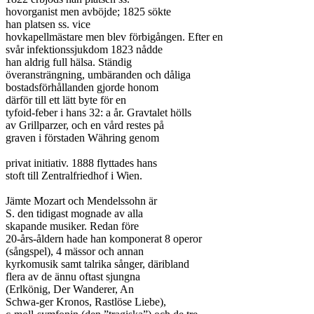
hovorganist men avböjde; 1825 sökte

han platsen ss. vice

hovkapellmästare men blev förbigången. Efter en

svår infektionssjukdom 1823 nådde

han aldrig full hälsa. Ständig

överansträngning, umbäranden och dåliga

bostadsförhållanden gjorde honom

därför till ett lätt byte för en

tyfoid-feber i hans 32: a år. Gravtalet hölls

av Grillparzer, och en vård restes på

graven i förstaden Währing genom

privat initiativ. 1888 flyttades hans

stoft till Zentralfriedhof i Wien.

Jämte Mozart och Mendelssohn är

S. den tidigast mognade av alla

skapande musiker. Redan före

20-års-åldern hade han komponerat 8 operor

(sångspel), 4 mässor och annan

kyrkomusik samt talrika sånger, däribland

flera av de ännu oftast sjungna

(Erlkönig, Der Wanderer, An

Schwa-ger Kronos, Rastlöse Liebe),
