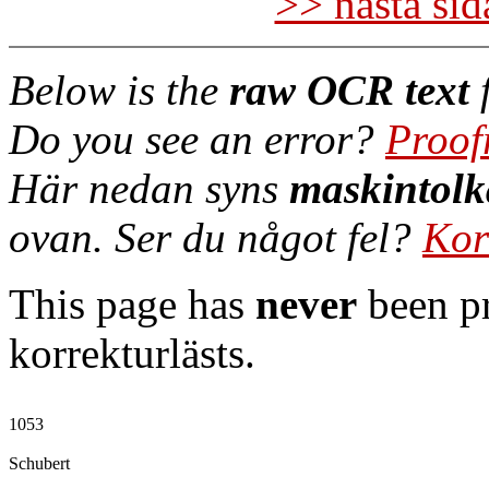
>> nästa si
Below is the
raw OCR text
f
Do you see an error?
Proof
Här nedan syns
maskintolk
ovan. Ser du något fel?
Kor
This page has
never
been pr
korrekturlästs.
1053

Schubert
