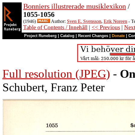
Bonniers illustrerade musiklexikon
/
1055-1056
(1946)
Author:
Sven E. Svensson
,
Erik Noreen
- T
Table of Contents / Innehåll
|
<< Previous
|
Nex
Project Runeberg
|
Catalog
|
Recent Changes
|
Donate
|
Co
Full resolution (JPEG)
-
On
Schubert, Franz Peter