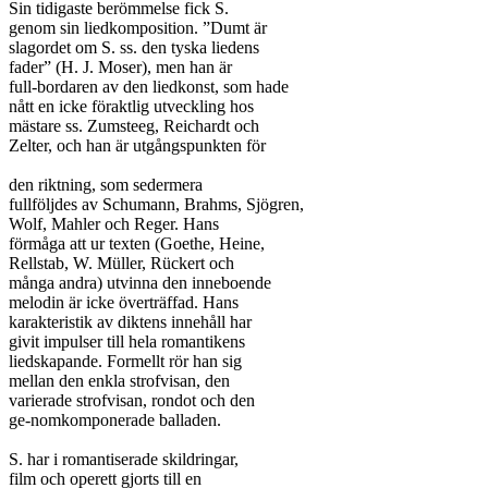
Sin tidigaste berömmelse fick S.

genom sin liedkomposition. ”Dumt är

slagordet om S. ss. den tyska liedens

fader” (H. J. Moser), men han är

full-bordaren av den liedkonst, som hade

nått en icke föraktlig utveckling hos

mästare ss. Zumsteeg, Reichardt och

Zelter, och han är utgångspunkten för

den riktning, som sedermera

fullföljdes av Schumann, Brahms, Sjögren,

Wolf, Mahler och Reger. Hans

förmåga att ur texten (Goethe, Heine,

Rellstab, W. Müller, Rückert och

många andra) utvinna den inneboende

melodin är icke överträffad. Hans

karakteristik av diktens innehåll har

givit impulser till hela romantikens

liedskapande. Formellt rör han sig

mellan den enkla strofvisan, den

varierade strofvisan, rondot och den

ge-nomkomponerade balladen.

S. har i romantiserade skildringar,

film och operett gjorts till en
