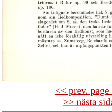
<< prev. page 
>> nästa si