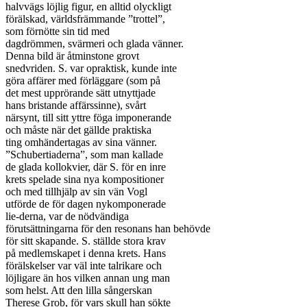
halvvägs löjlig figur, en alltid olyckligt

förälskad, världsfrämmande ”trottel”,

som förnötte sin tid med

dagdrömmen, svärmeri och glada vänner.

Denna bild är åtminstone grovt

snedvriden. S. var opraktisk, kunde inte

göra affärer med förläggare (som på

det mest upprörande sätt utnyttjade

hans bristande affärssinne), svårt

närsynt, till sitt yttre föga imponerande

och måste när det gällde praktiska

ting omhändertagas av sina vänner.

”Schubertiaderna”, som man kallade

de glada kollokvier, där S. för en inre

krets spelade sina nya kompositioner

och med tillhjälp av sin vän Vogl

utförde de för dagen nykomponerade

lie-derna, var de nödvändiga

förutsättningarna för den resonans han behövde

för sitt skapande. S. ställde stora krav

på medlemskapet i denna krets. Hans

förälskelser var väl inte talrikare och

löjligare än hos vilken annan ung man

som helst. Att den lilla sångerskan

Therese Grob, för vars skull han sökte
