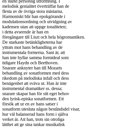
en starkt personlig utformning. I

melodisk genialitet överträffar han de

flesta av de övriga stora mästarna.

Harmoniskt blir han epokgörande i

modulationsordning och utvidgning av

kadensen utan att uppge tonaliteten;

i detta avseende är han en

föregångare till Liszt och hela högromantiken.

De starkaste betänkligheterna har

yttrats mot hans behandling av de

instrumentala formerna. Sant är, att

han inte hyllar samma formideal som

tidigare Haydn och Beethoven.

Snarare anknyter han till Mozarts

behandling av sonatformen med dess

rikedom på melodiska infall och dess

benägenhet att sväva ut. Han är inte

instrumental dramatiker ss. dessa;

snarare skapar han för sitt eget behov

den lyrisk-episka sonatformen. Ett

försök att ur en av hans satser i

sonatform utesluta någon beståndsdel visar,

hur väl balanserad hans form i själva

verket är. Att han, trots sin otroliga

lätthet att ge sina tankar musikalisk
