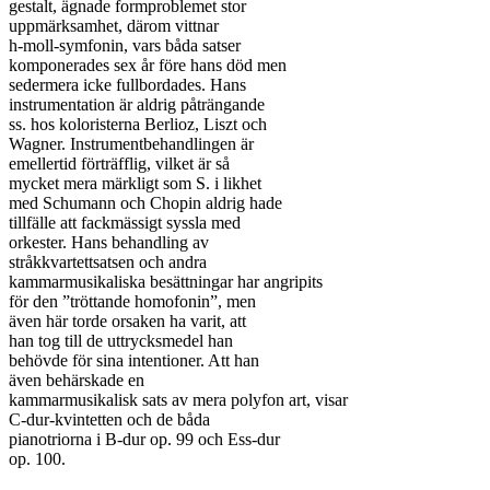
gestalt, ägnade formproblemet stor

uppmärksamhet, därom vittnar

h-moll-symfonin, vars båda satser

komponerades sex år före hans död men

sedermera icke fullbordades. Hans

instrumentation är aldrig påträngande

ss. hos koloristerna Berlioz, Liszt och

Wagner. Instrumentbehandlingen är

emellertid förträfflig, vilket är så

mycket mera märkligt som S. i likhet

med Schumann och Chopin aldrig hade

tillfälle att fackmässigt syssla med

orkester. Hans behandling av

stråkkvartettsatsen och andra

kammarmusikaliska besättningar har angripits

för den ”tröttande homofonin”, men

även här torde orsaken ha varit, att

han tog till de uttrycksmedel han

behövde för sina intentioner. Att han

även behärskade en

kammarmusikalisk sats av mera polyfon art, visar

C-dur-kvintetten och de båda

pianotriorna i B-dur op. 99 och Ess-dur

op. 100.
