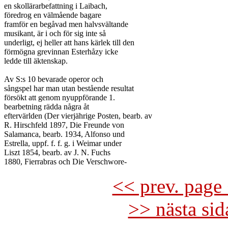
en skollärarbefattning i Laibach,

föredrog en välmående bagare

framför en begåvad men halvsvältande

musikant, är i och för sig inte så

underligt, ej heller att hans kärlek till den

förmögna grevinnan Esterhåzy icke

ledde till äktenskap.

Av S:s 10 bevarade operor och

sångspel har man utan bestående resultat

försökt att genom nyuppförande 1.

bearbetning rädda några åt

eftervärlden (Der vierjährige Posten, bearb. av

R. Hirschfeld 1897, Die Freunde von

Salamanca, bearb. 1934, Alfonso und

Estrella, uppf. f. f. g. i Weimar under

Liszt 1854, bearb. av J. N. Fuchs

<< prev. page 
>> nästa si