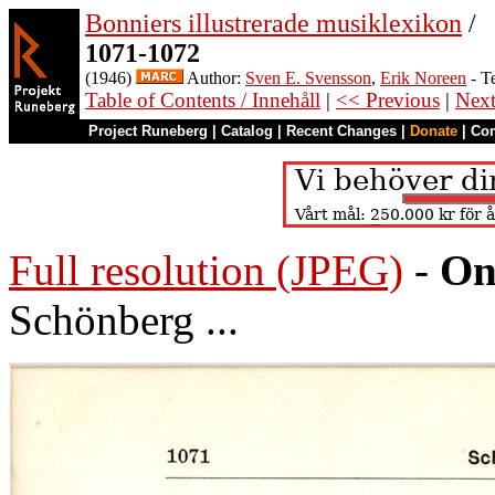
Bonniers illustrerade musiklexikon
/
1071-1072
(1946)
Author:
Sven E. Svensson
,
Erik Noreen
- T
Table of Contents / Innehåll
|
<< Previous
|
Nex
Project Runeberg
|
Catalog
|
Recent Changes
|
Donate
|
Co
Full resolution (JPEG)
-
On
Schönberg ...