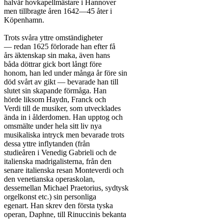
halvår hovkapellmästare i Hannover

men tillbragte åren 1642—45 åter i

Köpenhamn.

Trots svåra yttre omständigheter

— redan 1625 förlorade han efter få

års äktenskap sin maka, även hans

båda döttrar gick bort långt före

honom, han led under många år före sin

död svårt av gikt — bevarade han till

slutet sin skapande förmåga. Han

hörde liksom Haydn, Franck och

Verdi till de musiker, som utvecklades

ända in i ålderdomen. Han upptog och

omsmälte under hela sitt liv nya

musikaliska intryck men bevarade trots

dessa yttre inflytanden (från

studieåren i Venedig Gabrieli och de

italienska madrigalisterna, från den

senare italienska resan Monteverdi och

den venetianska operaskolan,

dessemellan Michael Praetorius, sydtysk

orgelkonst etc.) sin personliga

egenart. Han skrev den första tyska

operan, Daphne, till Rinuccinis bekanta
