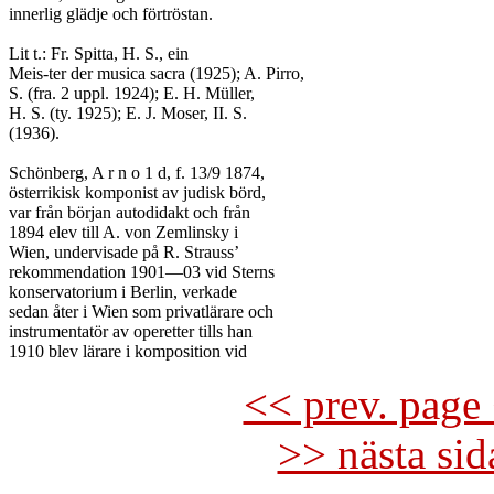
innerlig glädje och förtröstan.

Lit t.: Fr. Spitta, H. S., ein

Meis-ter der musica sacra (1925); A. Pirro,

S. (fra. 2 uppl. 1924); E. H. Müller,

H. S. (ty. 1925); E. J. Moser, II. S.

(1936).

Schönberg, A r n o 1 d, f. 13/9 1874,

österrikisk komponist av judisk börd,

var från början autodidakt och från

1894 elev till A. von Zemlinsky i

Wien, undervisade på R. Strauss’

rekommendation 1901—03 vid Sterns

konservatorium i Berlin, verkade

sedan åter i Wien som privatlärare och

instrumentatör av operetter tills han

<< prev. page 
>> nästa si