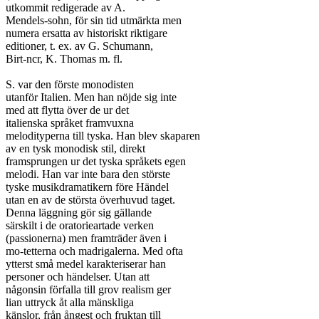
utkommit redigerade av A.

Mendels-sohn, för sin tid utmärkta men

numera ersatta av historiskt riktigare

editioner, t. ex. av G. Schumann,

Birt-ncr, K. Thomas m. fl.

S. var den förste monodisten

utanför Italien. Men han nöjde sig inte

med att flytta över de ur det

italienska språket framvuxna

melodityperna till tyska. Han blev skaparen

av en tysk monodisk stil, direkt

framsprungen ur det tyska språkets egen

melodi. Han var inte bara den störste

tyske musikdramatikern före Händel

utan en av de största överhuvud taget.

Denna läggning gör sig gällande

särskilt i de oratorieartade verken

(passionerna) men framträder även i

mo-tetterna och madrigalerna. Med ofta

ytterst små medel karakteriserar han

personer och händelser. Utan att

någonsin förfalla till grov realism ger

lian uttryck åt alla mänskliga

känslor, från ångest och fruktan till
