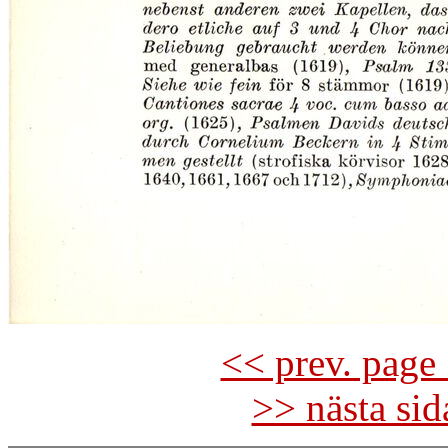
<< prev. page 
>> nästa si