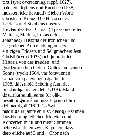
text i tysk översättning (uppf. 1627),

baletten Orpheus und Euridice (1638,

musiken icke bevarad), Sieben Worte

Christi am Kreuz, Die Historia des

Leidens und St erbens unseres

Heylan-des Jesu Christi (4 passioner efter

Matteus, Markus, Lukas och

Johannes), Historia der fröhlichen und

sieg-reichen Auferstehung unsers

ein-zigen Erlösers und Seligmachers Jesu

Christi (tryckt 1623) och juloratoriet

Historia von der freuden- und

gnaden-reichen Geburt Gottes und seinen

Sohns (tryckt 1664, var försvunnen

så när som på evangelistpartiet till

1908, då Arnold Schering fann det

fullständiga materialet i UUB). Bland

de talrika samlingarna för olika

besättningar må nämnas II primo libro

dei madrigali (1611, 18 5-st.

madri-galer jämte en 8-st. dialog), Psalmen

Davids sampt etlichen Motetten und

Konzerten mit 8 und mehr Stimmen

nebenst anderen zwei Kapellen, dass

dero etliche auf 3 und 4 Chor nach
