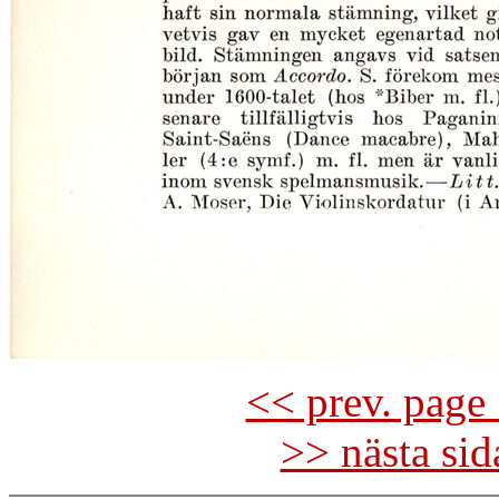
<< prev. page 
>> nästa si