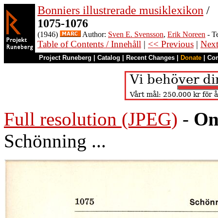
Bonniers illustrerade musiklexikon
/
1075-1076
(1946)
Author:
Sven E. Svensson
,
Erik Noreen
- T
Table of Contents / Innehåll
|
<< Previous
|
Nex
Project Runeberg
|
Catalog
|
Recent Changes
|
Donate
|
Co
Full resolution (JPEG)
-
On
Schönning ...