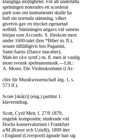
klangliga möjligheter. För att underlätta

spelningen noterades ett scorderat

parti som om instrumentet skulle ha

haft sin normala stämning, vilket

givetvis gav en mycket egenartad

notbild. Stämningen angavs vid satsens

början som Accordo. S. förekom mest

under 1600-talet (hos *Biber m. fl.),

senare tillfälligtvis hos Paganini,

Saint-Saens (Dance macabre),

Mah-ler (4:e symf.) m. fl. men är vanlig

inom svensk spelmansmusik.—Litt.:

A. Moser, Die Violinskordatur (i Ar-

chiv für Musikwissenschaft årg. 1, s.

573 ff.).

Score [skå(r)] (eng.) partitur 1.

klaverutdrag.

Scott, Cyril Meir, f. 27/9 1879,

engelsk kompositör, studerade vid

Hochs konservatorium i Frankfurt

a/M (Knorr och Uzielli), 1899 åter

i England (Liverpool) ägnade han sig
