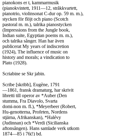
pianokons er t, kammarmusik

(pianokvintett, 1911—12, stråkkvartett,

pianotrio, violinsonat C-dur op. 59 m. m.),

stycken för flöjt och piano (Scotch

pastoral m. m.), talrika pianostycken

(Impressions from the Jungle book,

Indian suite, Egyptian poems m. m.),

och talrika sånger. Han har även

publicerat My years of indiscretion

(1924), The influence of music on

history and morals; a vindication to

Plato (1928).

Scriabine se Skr jabin.

Scribe [skribb], Eugène, 1791

—1861, fransk dramaturg, har skrivit

libretti till operor av *Auber (Den

stumma, Fra Diavolo, Svarta

domi-non m. fl.), *Meyerbeer (Robert,

Hu-genotterna, Profeten, Nordens

stjärna, Afrikanskan), *Halévy

(Judinnan) och *Verdi (Sicilianska

aftonsången). Hans samlade verk utkom
