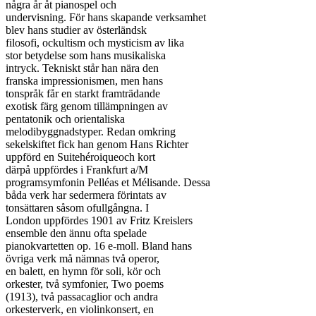
några år åt pianospel och

undervisning. För hans skapande verksamhet

blev hans studier av österländsk

filosofi, ockultism och mysticism av lika

stor betydelse som hans musikaliska

intryck. Tekniskt står han nära den

franska impressionismen, men hans

tonspråk får en starkt framträdande

exotisk färg genom tillämpningen av

pentatonik och orientaliska

melodibyggnadstyper. Redan omkring

sekelskiftet fick han genom Hans Richter

uppförd en Suitehéroiqueoch kort

därpå uppfördes i Frankfurt a/M

programsymfonin Pelléas et Mélisande. Dessa

båda verk har sedermera förintats av

tonsättaren såsom ofullgångna. I

London uppfördes 1901 av Fritz Kreislers

ensemble den ännu ofta spelade

pianokvartetten op. 16 e-moll. Bland hans

övriga verk må nämnas två operor,

en balett, en hymn för soli, kör och

orkester, två symfonier, Two poems

(1913), två passacaglior och andra

orkesterverk, en violinkonsert, en
