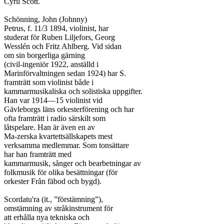
Cyril Scott.

Schönning, John (Johnny)

Petrus, f. 11/3 1894, violinist, har

studerat för Ruben Liljefors, Georg

Wesslén och Fritz Ahlberg. Vid sidan

om sin borgerliga gärning

(civil-ingeniör 1922, anställd i

Marinförvaltningen sedan 1924) har S.

framträtt som violinist både i

kammarmusikaliska och solistiska uppgifter.

Han var 1914—15 violinist vid

Gävleborgs läns orkesterförening och har

ofta framträtt i radio särskilt som

låtspelare. Han är även en av

Ma-zerska kvartettsällskapets mest

verksamma medlemmar. Som tonsättare

har han framträtt med

kammarmusik, sånger och bearbetningar av

folkmusik för olika besättningar (för

orkester Från fäbod och bygd).

Scordatu'ra (it., ”förstämning”),

omstämning av stråkinstrument för

att erhålla nya tekniska och
