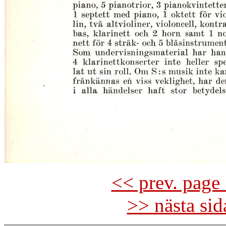
<< prev. page 
>> nästa si