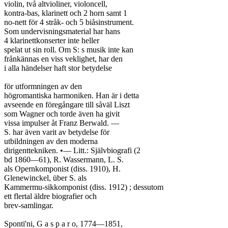
violin, två altvioliner, violoncell,

kontra-bas, klarinett och 2 horn samt 1

no-nett för 4 stråk- och 5 biåsinstrument.

Som undervisningsmaterial har hans

4 klarinettkonserter inte heller

spelat ut sin roll. Om S: s musik inte kan

frånkännas en viss veklighet, har den

i alla händelser haft stor betydelse

för utformningen av den

högromantiska harmoniken. Han är i detta

avseende en föregångare till såväl Liszt

som Wagner och torde även ha givit

vissa impulser åt Franz Berwald. —

S. har även varit av betydelse för

utbildningen av den moderna

dirigenttekniken. •— Litt.: Självbiografi (2

bd 1860—61), R. Wassermann, L. S.

als Opernkomponist (diss. 1910), H.

Glenewinckel, über S. als

Kammermu-sikkomponist (diss. 1912) ; dessutom

ett flertal äldre biografier och

brev-samlingar.

Sponti'ni, G a s p a r o, 1774—1851,
