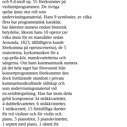
och 9 d-moll op. 55 förekommer på

violinistprogrammen. De övriga

spelar ännu stor roll som

undervisningsmaterial. Hans 9 symfonier, av vilka

flera har programmatisk karaktär,

har däremot numera endast historisk

betydelse, liksom hans 10 operor (av

vilka ännu för en mansålder sedan

Jessonda, 1823, tillfälligtvis kunde

förekomma på operascenerna), de 5

oratorierna, kyrkomusiken för a

cap-pella-kör, manskvartetterna och

sångerna. Om hans kammarmusik numera

på det hela taget har försvunnit från

konsertprogrammen förekommer den

dock fortfarande stundom i privata

kammarmusikodlande sällskap och

som undervisningsmaterial vid

en-semblespelning. Han har inom detta

gebit komponerat 34 stråkkvartetter,

4 dubbelkvartetter, 6 stråkkvintetter,

1 stråksextett, 15 förträffliga duetter

för två violiner och för violin och

piano, 5 pianotrior, 3 pianokvintetter,

1 septett med piano, 1 oktett för
