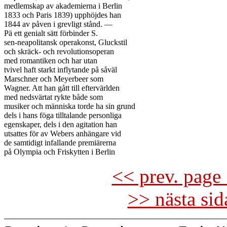
medlemskap av akademierna i Berlin

1833 och Paris 1839) upphöjdes han

1844 av påven i grevligt stånd. —

Pä ett genialt sätt förbinder S.

sen-neapolitansk operakonst, Gluckstil

och skräck- och revolutionsoperan

med romantiken och har utan

tvivel haft starkt inflytande på såväl

Marschner och Meyerbeer som

Wagner. Att han gått till eftervärlden

med nedsvärtat rykte både som

musiker och människa torde ha sin grund

dels i hans föga tilltalande personliga

egenskaper, dels i den agitation han

utsattes för av Webers anhängare vid

de samtidigt infallande premiärerna

<< prev. page 
>> nästa si