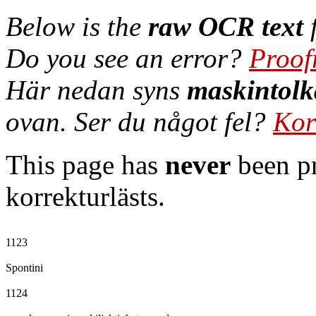
Below is the
raw OCR text
f
Do you see an error?
Proof
Här nedan syns
maskintolk
ovan. Ser du något fel?
Kor
This page has
never
been pr
korrekturlästs.
1123

Spontini

1124
