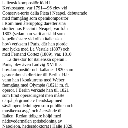
italiensk kompositör född i

Kyrkostaten, var 1791—96 elev vid

Conserva-torio della Pieta i Neapel, debuterade

med framgång som operakompositör

i Rom men återupptog därefter sina

studier hos Piccini i Neapel, var från

1803 (sedan han varit anställd som

kapellmästare vid olika italienska

hov) verksam i Paris, där han gjorde

stor lycka med La Vestale (1807) och

med Fernand Cortez (1809), var. 1810

—12 direktör för italienska operan i

Paris, blev även Ludvig XVIII :s

hov-kompositör och kallades 1820 som

ge-neralmusikdirektor till Berlin. Här

vann han i konkurrens med Weber

framgång med Olympia (1821) m. fl.

operor. I Berlin verkade han till 1821

som firad operadirigent men måste

därpå på grund av fiendskap med

såväl operaledningen som publiken och

musikerna avgå och återvände till

Italien. Redan tidigare höljd med

nådevedermälen (prisbelöning av

Napoleon, hedersdoktorat i Halle 1829,
