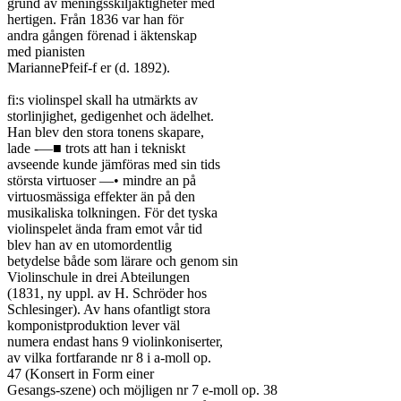
grund av meningsskiljaktigheter med

hertigen. Från 1836 var han för

andra gången förenad i äktenskap

med pianisten

MariannePfeif-f er (d. 1892).

fi:s violinspel skall ha utmärkts av

storlinjighet, gedigenhet och ädelhet.

Han blev den stora tonens skapare,

lade -—■ trots att han i tekniskt

avseende kunde jämföras med sin tids

största virtuoser —• mindre an på

virtuosmässiga effekter än på den

musikaliska tolkningen. För det tyska

violinspelet ända fram emot vår tid

blev han av en utomordentlig

betydelse både som lärare och genom sin

Violinschule in drei Abteilungen

(1831, ny uppl. av H. Schröder hos

Schlesinger). Av hans ofantligt stora

komponistproduktion lever väl

numera endast hans 9 violinkoniserter,

av vilka fortfarande nr 8 i a-moll op.

47 (Konsert in Form einer

Gesangs-szene) och möjligen nr 7 e-moll op. 38
