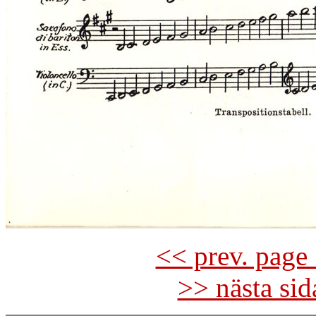
<< prev. page 
>> nästa si