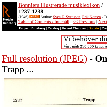
Bonniers illustrerade musiklexikon
/
1237-1238
(1946)
Author:
Sven E. Svensson
,
Erik Noreen
- T
Table of Contents / Innehåll
|
<< Previous
|
Nex
Project Runeberg
|
Catalog
|
Recent Changes
|
Donate
|
Co
Full resolution (JPEG)
-
On
Trapp ...