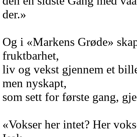
den en sidste Gang med vaat
der.»
Og i «Markens Grøde» skape
fruktbarhet,
liv og vekst gjennem et bill
men nyskapt,
som sett for første gang, g
«Vokser her intet? Her voks