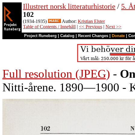
Illustrert norsk litteraturhistorie
/
5. Åt
102
(1934-1935)
Author:
Kristian Elster
Table of Contents / Innehåll
|
<< Previous
|
Next >>
Project Runeberg
|
Catalog
|
Recent Changes
|
Donate
|
Co
Full resolution (JPEG)
-
On
Nitti-årene. 1890—1900 -