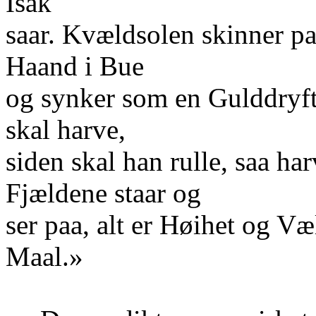
Isak
saar. Kvældsolen skinner paa
Haand i Bue
og synker som en Gulddryft
skal harve,
siden skal han rulle, saa ha
Fjældene staar og
ser paa, alt er Høihet og 
Maal.»