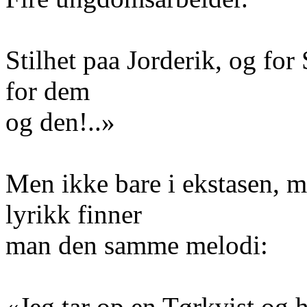
Stilhet paa Jorderik, og for
for dem
og den!..»
Men ikke bare i ekstasen, m
lyrikk finner
man den samme melodi:
«Jeg tar op en Tørkvist og 