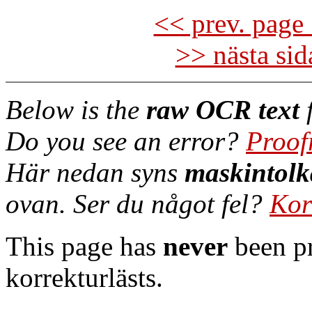
<< prev. page 
>> nästa si
Below is the
raw OCR text
f
Do you see an error?
Proof
Här nedan syns
maskintolk
ovan. Ser du något fel?
Kor
This page has
never
been pr
korrekturlästs.