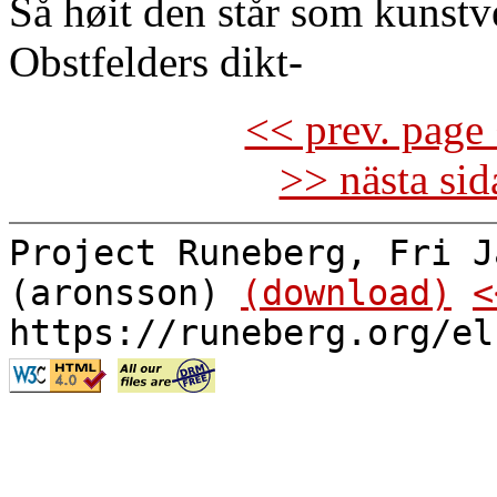
Så høit den står som kunstve
Obstfelders dikt-
<< prev. page 
>> nästa si
Project Runeberg, Fri J
(aronsson)
(download)
<
https://runeberg.org/el