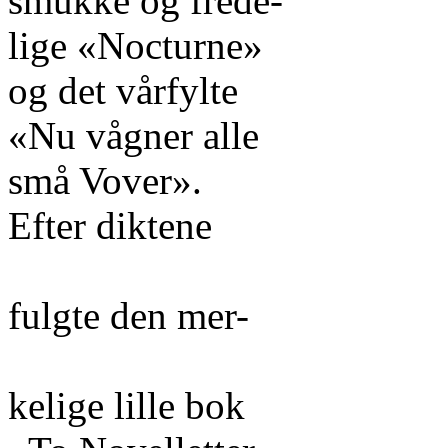
smukke og frede-
lige «Nocturne»
og det vårfylte
«Nu vågner alle
små Vover».
Efter diktene
fulgte den mer-
kelige lille bok