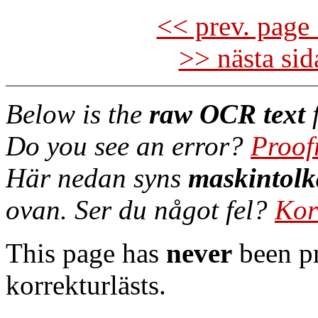
<< prev. page 
>> nästa si
Below is the
raw OCR text
f
Do you see an error?
Proof
Här nedan syns
maskintolk
ovan. Ser du något fel?
Kor
This page has
never
been pr
korrekturlästs.