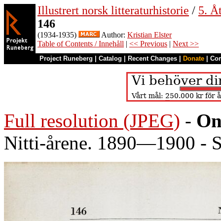
Illustrert norsk litteraturhistorie
/
5. Åt
146
(1934-1935)
Author:
Kristian Elster
Table of Contents / Innehåll
|
<< Previous
|
Next >>
Project Runeberg
|
Catalog
|
Recent Changes
|
Donate
|
Co
Full resolution (JPEG)
-
On
Nitti-årene. 1890—1900 - S