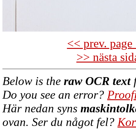
<< prev. page 
>> nästa si
Below is the
raw OCR text
f
Do you see an error?
Proof
Här nedan syns
maskintolk
ovan. Ser du något fel?
Kor