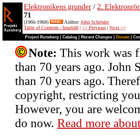
Elektronikens grunder
/
2. Elektronrö
71
(1966-1968)
Author:
John Schröder
Table of Contents / Innehåll
|
<< Previous
|
Next >>
Project Runeberg
|
Catalog
|
Recent Changes
|
Donate
|
Co
Note:
This work was fi
than 70 years ago. John S
than 70 years ago. Theref
copyright, restricting you
However, you are welcome
do now.
Read more about