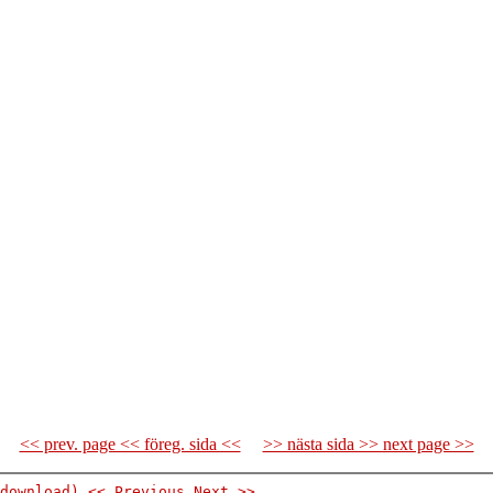
<< prev. page << föreg. sida <<
>> nästa sida >> next page >>
download)
<< Previous
Next >>