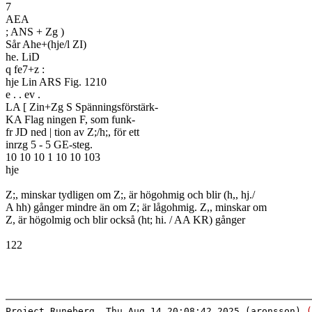
7
AEA
; ANS + Zg )
Sår Ahe+(hje/l ZI)
he. LiD
q fe7+z :
hje Lin ARS Fig. 1210
e . . ev .
LA [ Zin+Zg S Spänningsförstärk-
KA Flag ningen F, som funk-
fr JD ned | tion av Z;/h;, för ett
inrzg 5 - 5 GE-steg.
10 10 10 1 10 10 103
hje
Z;, minskar tydligen om Z;, är högohmig och blir (h,, hj./
A hh) gånger mindre än om Z; är lågohmig. Z,, minskar om
Z, är högolmig och blir också (ht; hi. / AA KR) gånger
122
Project Runeberg, Thu Aug 14 20:08:42 2025 (aronsson)
(