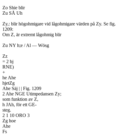
Zo Shie blir
Zu SÅ Uh
Zy,: blir högohmigare vid lågohmigare värden på Zy. Se fig.
1209:
Om Z, är extremt lågohmig blir
Zu NY h;e / Al — Wösg
Zz
= 2 bj
RNE)
+
he Ahe
hjetZg
Ahe Säj | | Fig. 1209
2 Ahe NGE Utimpedansen Zy;
som funktion av Z,
h JAh, för ett GE-
steg.
2 1 10 ORO 3
Zg hoe
Ahe
Fs