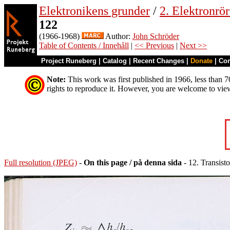
Elektronikens grunder
/
2. Elektronrö
122
(1966-1968)
Author:
John Schröder
Table of Contents / Innehåll
|
<< Previous
|
Next >>
Project Runeberg
|
Catalog
|
Recent Changes
|
Donate
|
Co
Note:
This work was first published in 1966, less than 70
rights to reproduce it. However, you are welcome to vie
Full resolution (JPEG)
-
On this page / på denna sida
- 12. Transist