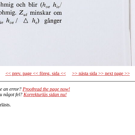
<< prev. page << föreg. sida <<
>> nästa sida >> next page >>
e an error?
Proofread the page now!
du något fel?
Korrekturläs sidan nu!
lästs.