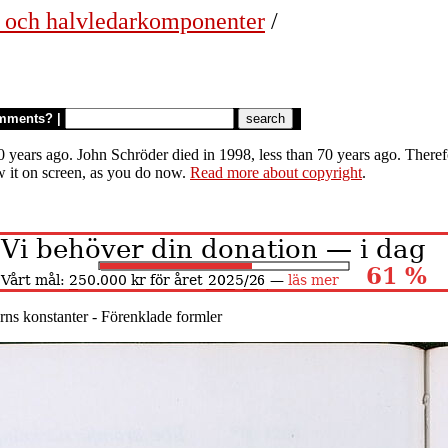
r och halvledarkomponenter
/
mments?
|
 years ago. John Schröder died in 1998, less than 70 years ago. Therefor
w it on screen, as you do now.
Read more about copyright
.
orns konstanter - Förenklade formler