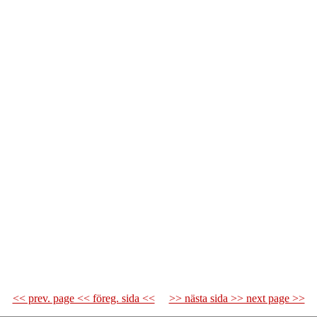
<< prev. page << föreg. sida <<
>> nästa sida >> next page >>