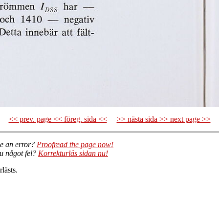
<< prev. page << föreg. sida <<
>> nästa sida >> next page >>
e an error?
Proofread the page now!
du något fel?
Korrekturläs sidan nu!
lästs.