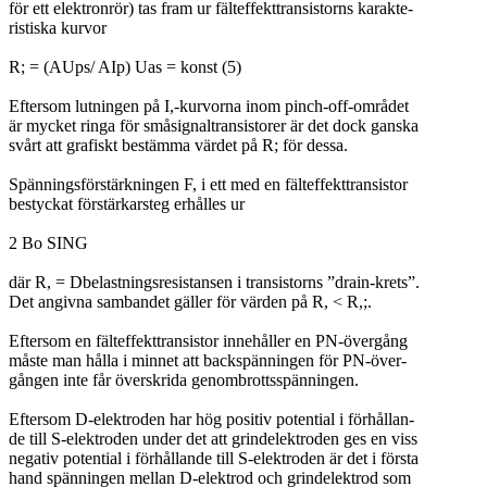
för ett elektronrör) tas fram ur fälteffekttransistorns karakte-
ristiska kurvor
R; = (AUps/ AIp) Uas = konst (5)
Eftersom lutningen på I,-kurvorna inom pinch-off-området
är mycket ringa för småsignaltransistorer är det dock ganska
svårt att grafiskt bestämma värdet på R; för dessa.
Spänningsförstärkningen F, i ett med en fälteffekttransistor
bestyckat förstärkarsteg erhålles ur
2 Bo SING
där R, = Dbelastningsresistansen i transistorns ”drain-krets”.
Det angivna sambandet gäller för värden på R, < R,;.
Eftersom en fälteffekttransistor innehåller en PN-övergång
måste man hålla i minnet att backspänningen för PN-över-
gången inte får överskrida genombrottsspänningen.
Eftersom D-elektroden har hög positiv potential i förhållan-
de till S-elektroden under det att grindelektroden ges en viss
negativ potential i förhållande till S-elektroden är det i första
hand spänningen mellan D-elektrod och grindelektrod som