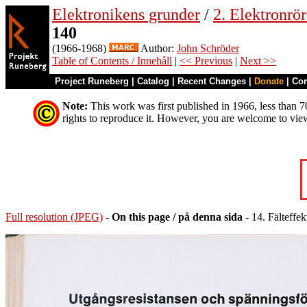
Elektronikens grunder
/
2. Elektronrö
140
(1966-1968)
Author:
John Schröder
Table of Contents / Innehåll
|
<< Previous
|
Next >>
Project Runeberg
|
Catalog
|
Recent Changes
|
Donate
|
Co
Note:
This work was first published in 1966, less than 70
rights to reproduce it. However, you are welcome to vie
Full resolution (JPEG)
-
On this page / på denna sida
- 14. Fälteffe