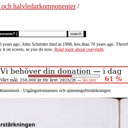
r och halvledarkomponenter
/
mments?
|
 years ago. John Schröder died in 1998, less than 70 years ago. Therefor
w it on screen, as you do now.
Read more about copyright
.
kttransistorn - Utgångsresistansen och spänningsförstärkningen