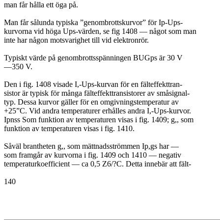
man får hålla ett öga på.
Man får sålunda typiska ”genombrottskurvor” för Ip-Ups-
kurvorna vid höga Ups-värden, se fig 1408 — något som man
inte har någon motsvarighet till vid elektronrör.
Typiskt värde på genombrottsspänningen BUGps är 30 V
—350 V.
Den i fig. 1408 visade I,-Ups-kurvan för en fälteffekttran-
sistor är typisk för många fälteffekttransistorer av småsignal-
typ. Dessa kurvor gäller för en omgivningstemperatur av
+25”C. Vid andra temperaturer erhålles andra I,-Ups-kurvor.
Ipnss Som funktion av temperaturen visas i fig. 1409; g,, som
funktion av temperaturen visas i fig. 1410.
Såväl brantheten g,, som mättnadsströmmen Ip,gs har —
som framgår av kurvorna i fig. 1409 och 1410 — negativ
temperaturkoefficient — ca 0,5 Z6/?C. Detta innebär att fält-
140