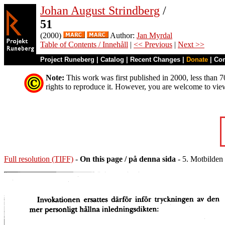
Johan August Strindberg
/
51
(2000)
Author:
Jan Myrdal
Table of Contents / Innehåll
|
<< Previous
|
Next >>
Project Runeberg
|
Catalog
|
Recent Changes
|
Donate
|
Co
Note:
This work was first published in 2000, less than 70
rights to reproduce it. However, you are welcome to vie
Full resolution (TIFF)
-
On this page / på denna sida
- 5. Motbilden 