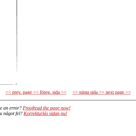
<< prev. page << föreg. sida <<
>> nästa sida >> next page >>
e an error?
Proofread the page now!
du något fel?
Korrekturläs sidan nu!