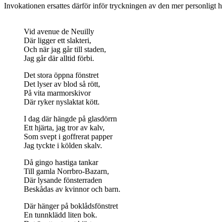
Invokationen ersattes därför inför tryckningen av den mer personligt h
Vid avenue de Neuilly
Där ligger ett slakteri,
Och när jag går till staden,
Jag går där alltid förbi.
Det stora öppna fönstret
Det lyser av blod så rött,
På vita marmorskivor
Där ryker nyslaktat kött.
I dag där hängde på glasdörrn
Ett hjärta, jag tror av kalv,
Som svept i goffrerat papper
Jag tyckte i kölden skalv.
Då gingo hastiga tankar
Till gamla Norrbro-Bazarn,
Där lysande fönsterraden
Beskådas av kvinnor och barn.
Där hänger på boklådsfönstret
En tunnklädd liten bok.