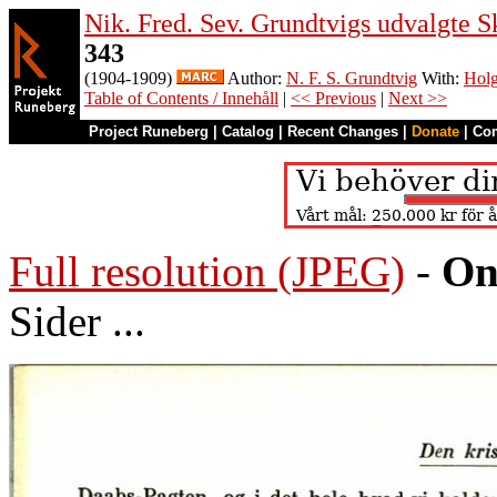
Nik. Fred. Sev. Grundtvigs udvalgte Sk
343
(1904-1909)
Author:
N. F. S. Grundtvig
With:
Holg
Table of Contents / Innehåll
|
<< Previous
|
Next >>
Project Runeberg
|
Catalog
|
Recent Changes
|
Donate
|
Co
Full resolution (JPEG)
-
On
Sider ...