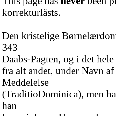
This page has
never
been pr
korrekturlästs.
Den kristelige Børnelærdo
343
Daabs-Pagten, og i det hele
fra alt andet, under Navn a
Meddelelse
(TraditioDominica), men han
han