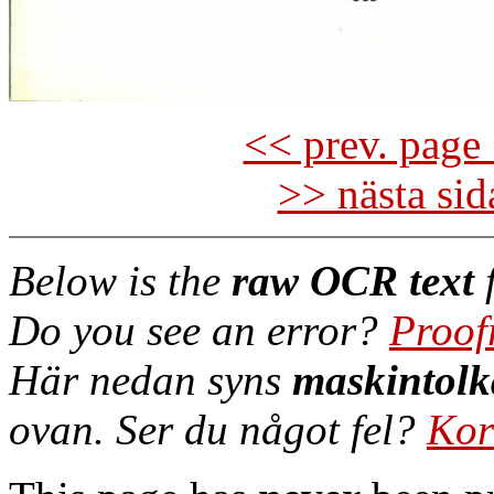
<< prev. page 
>> nästa si
Below is the
raw OCR text
f
Do you see an error?
Proof
Här nedan syns
maskintolk
ovan. Ser du något fel?
Kor