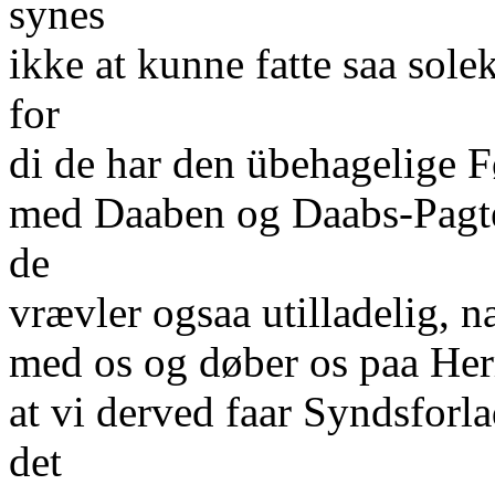
synes
ikke at kunne fatte saa sole
for
di de har den übehagelige F
med Daaben og Daabs-Pagten
de
vrævler ogsaa utilladelig, n
med os og døber os paa Her
at vi derved faar Syndsforl
det