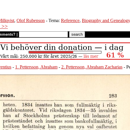
illqvist
,
Olof Rubenson
- Tema:
Reference
,
Biography and Genealog
 >>
mments?
|
rentius
-
1. Pettersson, Abraham
-
2. Pettersson, Abraham Zacharias
- Pe