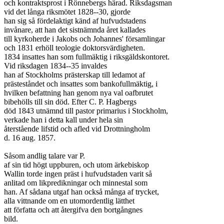
och kontraktsprost i Rönnebergs härad. Riksdagsman 

vid det långa riksmötet 1828--30, gjorde 

han sig så fördelaktigt känd af hufvudstadens

invånare, att han det sistnämnda året kallades 

till kyrkoherde i Jakobs och Johannes' församlingar 

och 1831 erhöll teologie doktorsvärdigheten. 

1834 insattes han som fullmäktig i riksgäldskontoret. 

Vid riksdagen 1834--35 invaldes

han af Stockholms prästerskap till ledamot af

prästeståndet och insattes som bankofullmäktig, i 

hvilken befattning han genom nya val oafbrutet

bibehölls till sin död. Efter C. P. Hagbergs 

död 1843 utnämnd till pastor primarius i Stockholm,

verkade han i detta kall under hela sin 

återstående lifstid och afled vid Drottningholm 

d. 16 aug. 1857.

Såsom andlig talare var P. 

af sin tid högt uppburen, och utom ärkebiskop 

Wallin torde ingen präst i hufvudstaden varit så 

anlitad om likpredikningar och minnestal som 

han. Af sådana utgaf han också många af trycket, 

alla vittnande om en utomordentlig lätthet

att författa och att återgifva den bortgångnes 

bild.
