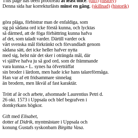
This page has been proofread
at least once
.
(diff)
(history)
Denna sida har korrekturlästs
minst en gång
.
(skillnad)
(historik)
göra pläga, förbistrar man de enfaldiga, som 

sig på sådana ord icke förstå kunna, och lycktas 

så därmed, att de föga förbättring kunna hafva 

af det, som taladt varder. Därtill varder ock 

vårt svenska mål förkränkt och förvandladt genom 

sådana sätt, det icke heller hafver nytta 

med sig, helst när det sker i oträngda mål, där 

vi själfve hafva ju så god ord, som de främmande 

vara kunna.» L. synes ha öfverträffat 

sin broder i lärdom, men hade icke hans talareförmåga. 

Han var af ett fridsammare sinnelag 

än brodern, men likväl af fast karaktär.

Trött af år och arbete, afsomnade Laurentius Petri d. 

26 okt. 1573 i Uppsala och blef begrafven i 

domkyrkans högkor.

Gift med 
Elisabet
,

dotter af 
Didrik
, myntmästare i Uppsala och 

konung Gustafs syskonbarn 
Birgitta Vasa
.
