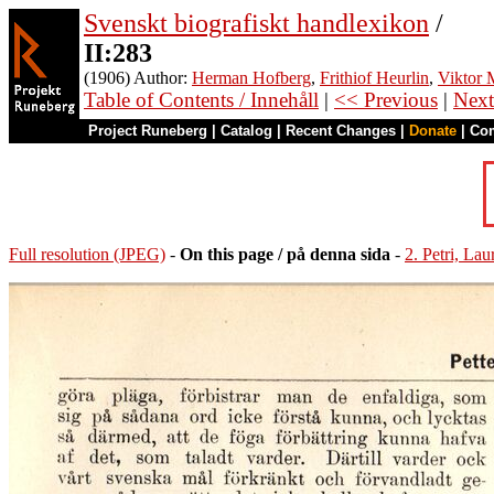
Svenskt biografiskt handlexikon
/
II:283
(1906) Author:
Herman Hofberg
,
Frithiof Heurlin
,
Viktor M
Table of Contents / Innehåll
|
<< Previous
|
Next
Project Runeberg
|
Catalog
|
Recent Changes
|
Donate
|
Co
Full resolution (JPEG)
-
On this page / på denna sida
-
2. Petri, Lau