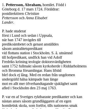
1. 
Pettersson, Abraham,
 homilet. Född i

Göteborg d. 17 mars 1724. Föräldrar: 

postdirektören 
Christian 

Pettersson
 och 
Anna Elisabet 

Lander
.

P. hade studerat 

först i Lund och sedan i Uppsala,

när han 1747 invigdes till 

predikoämbetet och genast anställdes 

såsom amiralitetspredikant 

vid flottans station i Stockholm. S. å. utnämnd 

till hofpredikant, undfick han vid Adolf 

Fredriks kröning teologie doktorsvärdigheten 

samt 1752 fullmakt såsom kyrkoherde i Riddarholmens 

och Bromma församlingar. Hans lifstid 

blef dock ej lång. Med en redan från ungdomen 

undergräfd hälsa kämpade han länge 

mot en allt mer öfverhandtagande sjuklighet samt 

afled i Stockholm den 23 maj 1763.

P. var en af Sveriges ryktbaraste predikanter och kan 

nästan anses såsom grundläggaren af en egen 

homiletisk skola, som fortfor, tills nationens smak 
