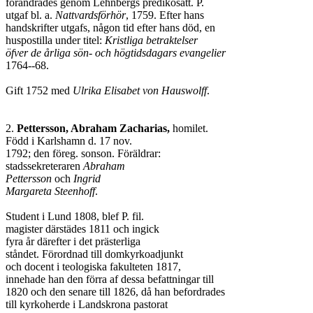
förändrades genom Lehnbergs predikosätt. P. 

utgaf bl. a. 
Nattvardsförhör
, 1759. Efter hans 

handskrifter utgafs, någon tid efter hans död, en 

huspostilla under titel: 
Kristliga betraktelser 

öfver de årliga sön- och högtidsdagars evangelier
1764--68.

Gift 1752 med 
Ulrika Elisabet von Hauswolff
.

2. 
Pettersson, Abraham Zacharias,
 homilet.

Född i Karlshamn d. 17 nov. 

1792; den föreg. sonson. Föräldrar: 

stadssekreteraren 
Abraham

Pettersson
 och 
Ingrid 

Margareta Steenhoff
.

Student i Lund 1808, blef P. fil. 

magister därstädes 1811 och ingick 

fyra år därefter i det prästerliga

ståndet. Förordnad till domkyrkoadjunkt

och docent i teologiska fakulteten 1817, 

innehade han den förra af dessa befattningar till 

1820 och den senare till 1826, då han befordrades 

till kyrkoherde i Landskrona pastorat 
