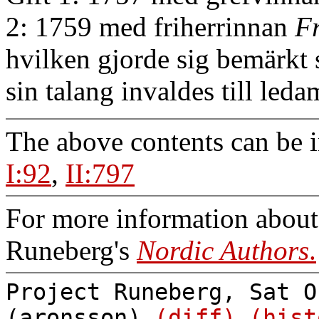
2: 1759 med friherrinnan
F
hvilken gjorde sig bemärkt 
sin talang invaldes till le
The above contents can be 
I:92
,
II:797
For more information about 
Runeberg's
Nordic Authors
.
Project Runeberg, Sat O
(aronsson)
(diff)
(hist