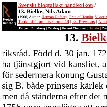
Svenskt biografiskt handlexikon
/
13. Bielke, Nils Adam
(1906) Author:
Herman Hofberg
,
Frithiof Heurlin
,
Viktor M
Table of Contents / Innehåll
|
<< Previous
|
Next
Project Runeberg
|
Catalog
|
Recent Changes
|
Donate
|
Co
13.
Bielk
riksråd. Född d. 30 jan. 17
ha tjänstgjort vid kansliet,
för sedermera konung Gustaf
sig B. både prinsens kärlek
men då ständerna efter det 
1756 voro angelägna att om