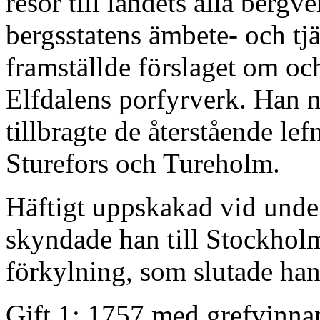
resor till landets alla bergv
bergsstatens ämbete- och tj
framställde förslaget om o
Elfdalens porfyrverk. Han 
tillbragte de återstående l
Sturefors och Tureholm.
Häftigt uppskakad vid under
skyndade han till Stockhol
förkylning, som slutade han
Gift 1: 1757 med grefvinn