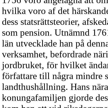
hvilka voro af det härskand
dess statsrättsteorier, afsk
som pension. Utnämnd 1761 
län utvecklade han på denna
verksamhet, befordrade nä
jordbruket, för hvilket änd
författare till några mindre s
landthushållning. Hans när
konungafamiljen gjorde dess 