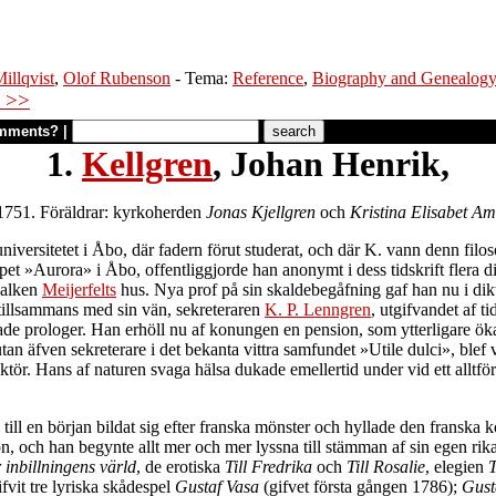
illqvist
,
Olof Rubenson
- Tema:
Reference
,
Biography and Genealog
 >>
mments?
|
1.
Kellgren
, Johan Henrik,
 1751. Föräldrar: kyrkoherden
Jonas Kjellgren
och
Kristina Elisabet Am
universitetet i Åbo, där fadern förut studerat, och där K. vann denn fi
skapet »Aurora» i Åbo, offentliggjorde han anonymt i dess tidskrift flera
skalken
Meijerfelts
hus. Nya prof på sin skaldebegåfning gaf han nu i di
tillsammans med sin vän, sekreteraren
K. P. Lenngren
, utgifvandet af t
tade prologer. Han erhöll nu af konungen en pension, som ytterligare öka
 utan äfven sekreterare i det bekanta vittra samfundet »Utile dulci», ble
r. Hans af naturen svaga hälsa dukade emellertid under vid ett alltför 
n till en början bildat sig efter franska mönster och hyllade den frans
n, och han begynte allt mer och mer lyssna till stämman af sin egen rik
 inbillningens värld
, de erotiska
Till Fredrika
och
Till Rosalie
, elegien
T
vit tre lyriska skådespel
Gustaf Vasa
(gifvet första gången 1786);
Gust