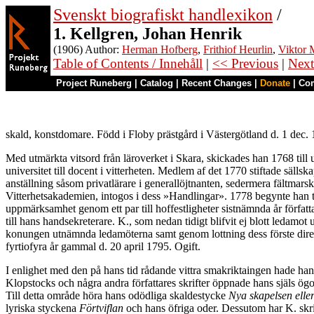
Svenskt biografiskt handlexikon
/
1. Kellgren, Johan Henrik
(1906) Author:
Herman Hofberg
,
Frithiof Heurlin
,
Viktor M
Table of Contents / Innehåll
|
<< Previous
|
Next
Project Runeberg
|
Catalog
|
Recent Changes
|
Donate
|
Co
skald, konstdomare. Född i Floby prästgård i Västergötland d. 1 dec.
Med utmärkta vitsord från läroverket i Skara, skickades han 1768 till 
universitet till docent i vitterheten. Medlem af det 1770 stiftade säll
anställning såsom privatlärare i generallöjtnanten, sedermera fältmar
Vitterhetsakademien, intogos i dess »Handlingar». 1778 begynte han 
uppmärksamhet genom ett par till hoffestligheter sistnämnda år förfat
till hans handsekreterare. K., som nedan tidigt blifvit ej blott ledamot
konungen utnämnda ledamöterna samt genom lottning dess förste direktö
fyrtiofyra år gammal d. 20 april 1795. Ogift.
I enlighet med den på hans tid rådande vittra smakriktaingen hade ha
Klopstocks och några andra författares skrifter öppnade hans själs ögo
Till detta område höra hans odödliga skaldestycke
Nya skapelsen eller
lyriska styckena
Förtviflan
och hans öfriga oder. Dessutom har K. skrif