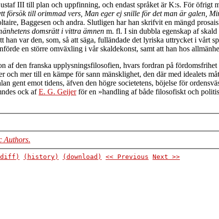
staf III till plan och uppfinning, och endast språket är K:s. För öfrigt 
t försök till orimmad vers, Man eger ej snille för det man är galen, Mi
oltaire, Baggesen och andra. Slutligen har han skrifvit en mängd prosai
lmänhetens domsrätt i vittra ämnen
m. fl. I sin dubbla egenskap af skald
t han var den, som, så att säga, fulländade det lyriska uttrycket i vårt s
n införde en större omväxling i vår skaldekonst, samt att han hos allmä
on af den franska upplysningsfilosofien, hvars fordran på fördomsfrihe
r och mer till en kämpe för sann mänsklighet, den där med idealets måt
talan gent emot tidens, äfven den högre societetens, böjelse för ordens
ämndes ock af
E. G. Geijer
för en »handling af både filosofiskt och politi
c Authors
.
diff)
(history)
(download)
<< Previous
Next >>