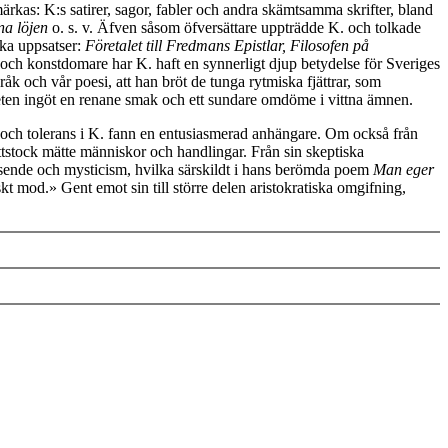
märkas: K:s satirer, sagor, fabler och andra skämtsamma skrifter, bland
na löjen
o. s. v. Äfven såsom öfversättare uppträdde K. och tolkade
ska uppsatser:
Företalet till Fredmans Epistlar, Filosofen på
 och konstdomare har K. haft en synnerligt djup betydelse för Sveriges
pråk och vår poesi, att han bröt de tunga rytmiska fjättrar, som
nheten ingöt en renane smak och ett sundare omdöme i vittna ämnen.
t och tolerans i K. fann en entusiasmerad anhängare. Om också från
tstock mätte människor och handlingar. Från sin skeptiska
väsende och mysticism, hvilka särskildt i hans berömda poem
Man eger
skt mod.» Gent emot sin till större delen aristokratiska omgifning,