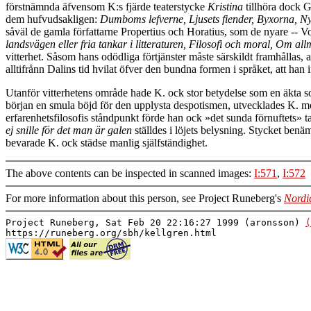
förstnämnda äfvensom K:s fjärde teaterstycke
Kristina
tillhöra dock Gu
dem hufvudsakligen:
Dumboms lefverne, Ljusets fiender, Byxorna, Nyt
såväl de gamla författarne Propertius och Horatius, som de nyare -- V
landsvägen eller fria tankar i litteraturen, Filosofi och moral, Om al
vitterhet. Såsom hans odödliga förtjänster måste särskildt framhållas, at
alltifrånn Dalins tid hvilat öfver den bundna formen i språket, att ha
Utanför vitterhetens område hade K. ock stor betydelse som en äkta s
början en smula böjd för den upplysta despotismen, utvecklades K. me
erfarenhetsfilosofis ståndpunkt förde han ock »det sunda förnuftets» 
ej snille för det man är galen
ställdes i löjets belysning. Stycket ben
bevarade K. ock städse manlig själfständighet.
The above contents can be inspected in scanned images:
I:571
,
I:572
For more information about this person, see Project Runeberg's
Nordi
Project Runeberg, Sat Feb 20 22:16:27 1999 (aronsson)
(
https://runeberg.org/sbh/kellgren.html