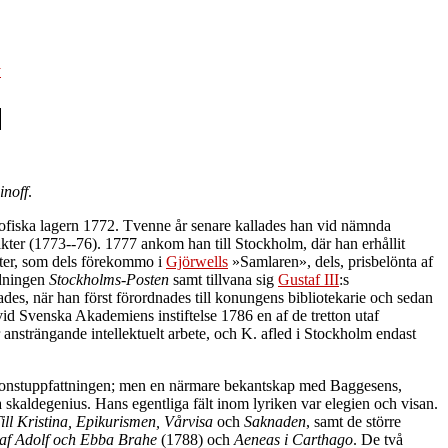
y
inoff
.
losofiska lagern 1772. Tvenne år senare kallades han vid nämnda
 dikter (1773--76). 1777 ankom han till Stockholm, där han erhållit
kter, som dels förekommo i
Gjörwells
»Samlaren», dels, prisbelönta af
idningen
Stockholms-Posten
samt tillvana sig
Gustaf III
:s
des, när han först förordnades till konungens bibliotekarie och sedan
f vid Svenska Akademiens instiftelse 1786 en af de tretton utaf
ansträngande intellektuelt arbete, och K. afled i Stockholm endast
ka konstuppfattningen; men en närmare bekantskap med Baggesens,
a skaldegenius. Hans egentliga fält inom lyriken var elegien och visan.
ill Kristina, Epikurismen, Vårvisa
och
Saknaden
, samt de större
af Adolf och Ebba Brahe
(1788) och
Aeneas i Carthago
. De två