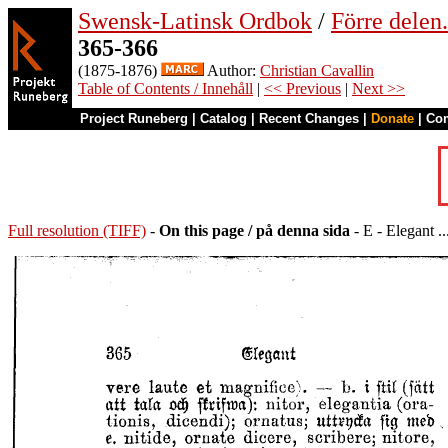
Swensk-Latinsk Ordbok
/
Förre dele
365-366
(1875-1876)
Author:
Christian Cavallin
Table of Contents / Innehåll
|
<< Previous
|
Next >>
Project Runeberg
|
Catalog
|
Recent Changes
|
Donate
|
Co
Full resolution (TIFF)
-
On this page / på denna sida
- E - Elegant ..