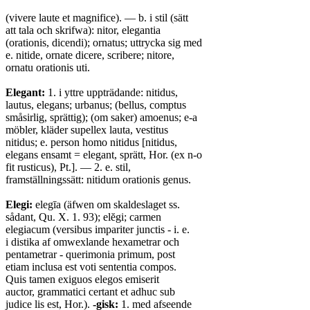
(vivere laute et magnifice). — b. i stil (sätt
att tala och skrifwa): nitor, elegantia
(orationis, dicendi); ornatus; uttrycka sig med
e. nitide, ornate dicere, scribere; nitore,
ornatu orationis uti.
Elegant:
1. i yttre uppträdande: nitidus,
lautus, elegans; urbanus; (bellus, comptus
småsirlig, sprättig); (om saker) amoenus; e-a
möbler, kläder supellex lauta, vestitus
nitidus; e. person homo nitidus [nitidus,
elegans ensamt = elegant, sprätt, Hor. (ex n-o
fit rusticus), Pt.]. — 2. e. stil,
framställningssätt: nitidum orationis genus.
Elegi:
elegīa (äfwen om skaldeslaget ss.
sådant, Qu. X. 1. 93); elĕgi; carmen
elegiacum (versibus impariter junctis - i. e.
i distika af omwexlande hexametrar och
pentametrar - querimonia primum, post
etiam inclusa est voti sententia compos.
Quis tamen exiguos elegos emiserit
auctor, grammatici certant et adhuc sub
judice lis est, Hor.).
-gisk:
1. med afseende