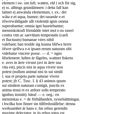
element i sw. om luft, watten, eld i och för sig,
ej ss. alltings grundämnen: i detta fall kan
latinet ej anwända elementum, t. ex.: det
wåta e-et aqua, humor; det rasande e-et
öfwerwäldigade allt violentiā ignis omnia
superabantur; omnia igni hauriebantur;
menniskokraft förmådde intet mot e-ns raseri
contra vim ac saevitiam tempestatis (caeli
et fluctuum) humanae vires nihil
valebant; han trodde sig kunna blifwa herre
öfwer sjelfwa e-n ipsam rerum naturam sibi
videbatur vincere posse. — d. = ngns
lifselement: luften är fågelns, wattnet fiskens
e. aves in āere vivunt (avi in āere sua
vita est), piscis nisi in aqua vivere non
potest (nullum animal nisi in sui simili
l. sua et propria parte naturae vivere
potest; jfr C. Tusc. I. § 43 animos quum
sui similem naturam contigit, junctis ex
anima tenui et ex ardore solis temperato
ignibus insistit); häraf — e. oeg.: en
menniskas e. = de förhållanden, sysselsättningar,
i hwilka hon finner sin tillfredsställelse: denna
werksamhet är hans e. his rebus gerendis
maxime delectatur, in iis rebus totus est