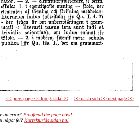
<< prev. page << föreg. sida <<
>> nästa sida >> next page >>
e an error?
Proofread the page now!
du något fel?
Korrekturläs sidan nu!