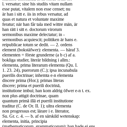
l. versatur; sine his studiis vitam nullam
esse putat, vitalem non esse censet; nu
är han i sitt e. iis in rebus versatur, ad
quas et natura et voluntate maxime
feratur; när han får tala med wittre män, är
han rätt i sitt e. doctorum virorum
sermonibus maxime delectatur; in -
sermonibus acquiescit; politiken är hans e.
reipublicae totum se dedit. — 2. ordens
element (bokstäfwer): elementa. — häraf 3.
elementen = förste grunderne (a b c) af a.
bokliga studier, literär bildning i allm.:
elementa, prima literarum elementa (Qu. I.
1. 23. 24), puerorum (C.); ipsa incunabula
puerilis doctrinae; inhemta e-n elementa
discere prima (Hor.); primas literas
discere; prima et puerili doctrinā,
institutione imbui; han kom aldrig öfwer e-n t. ex.
non plus attigit doctrinae, quam
quantum primā illā et puerili institutione
traditur (C. de Or. II. 1); ultra elementa
non progressus est; lärare i e. literator,
Su. Gr. c. 4. — b. af en särskild wetenskap:
elementa, initia, principia
(mathematicorum, grammaticorum); han hade ej ens