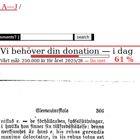
n. A—J
/
mments?
|
.