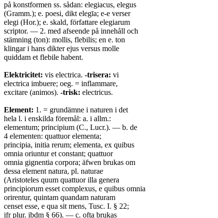
på konstformen ss. sådan: elegiacus, elegus
(Gramm.); e. poesi, dikt elegīa; e-e verser
elegi (Hor.); e. skald, författare elegiarum
scriptor. — 2. med afseende på innehåll och
stämning (ton): mollis, flebilis; en e. ton
klingar i hans dikter ejus versus molle
quiddam et flebile habent.
Elektricitet:
vis electrica.
-trisera:
vi
electrica imbuere; oeg. = inflammare,
excitare (animos).
-trisk:
electricus.
Element:
1. = grundämne i naturen i det
hela l. i enskilda föremål: a. i allm.:
elementum; principium (C., Lucr.). — b. de
4 elementen: quattuor elementa;
principia, initia rerum; elementa, ex quibus
omnia oriuntur et constant; quattuor
omnia gignentia corpora; äfwen brukas om
dessa element natura, pl. naturae
(Aristoteles quum quattuor illa genera
principiorum esset complexus, e quibus omnia
orirentur, quintam quandam naturam
censet esse, e qua sit mens, Tusc. I. § 22;
jfr plur. ibdm § 66). — c. ofta brukas