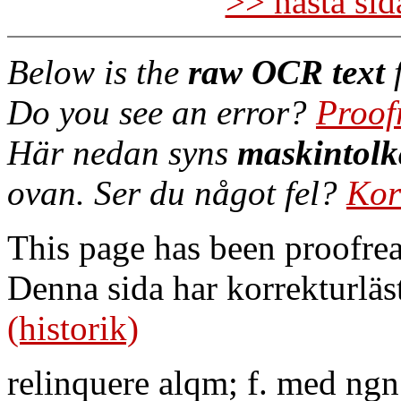
>> nästa si
Below is the
raw OCR text
f
Do you see an error?
Proof
Här nedan syns
maskintolk
ovan. Ser du något fel?
Kor
This page has been proofre
Denna sida har korrekturläs
(historik)
relinquere alqm; f. med ngn