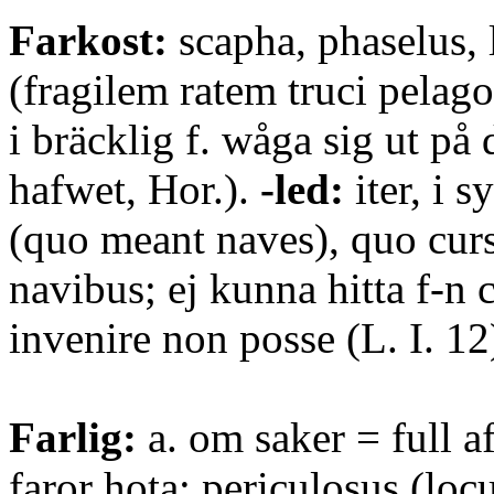
Farkost:
scapha, phaselus, 
(fragilem ratem truci pelag
i bräcklig f. wåga sig ut på 
hafwet, Hor.).
-led:
iter, i s
(quo meant naves), quo curs
navibus; ej kunna hitta f-n 
invenire non posse (L. I. 12
Farlig:
a. om saker = full af
faror hota: periculosus (locu