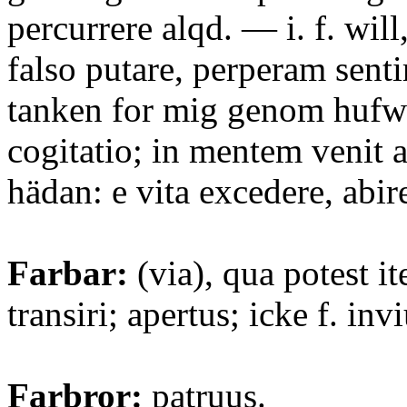
percurrere alqd. — i. f. will,
falso putare, perperam sent
tanken for mig genom hufwu
cogitatio; in mentem venit a
hädan: e vita excedere, abir
Farbar:
(via), qua potest ite
transiri; apertus; icke f. invi
Farbror:
patruus.