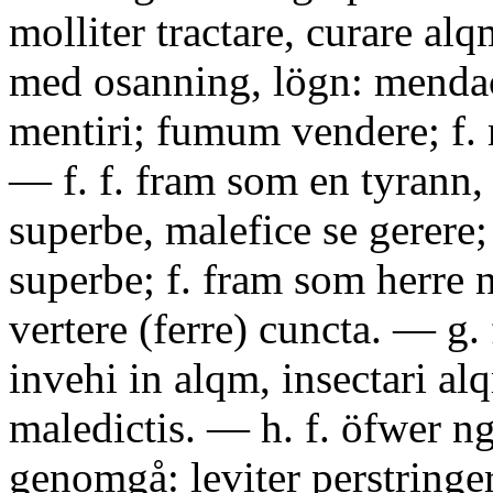
molliter tractare, curare alq
med osanning, lögn: mendac
mentiri; fumum vendere; f. 
— f. f. fram som en tyrann, 
superbe, malefice se gerere;
superbe; f. fram som herre 
vertere (ferre) cuncta. — g.
invehi in alqm, insectari al
maledictis. — h. f. öfwer ngt
genomgå: leviter perstringer