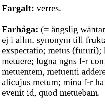
Fargalt:
verres.
Farhåga:
(= ängslig wäntan
ej i allm. synonym till frukt
exspectatio; metus (futuri); 
metuere; lugna ngns f-r con
metuentem, metuenti addere
alicujus metum; mina f-r h
evenit id, quod metuebam.