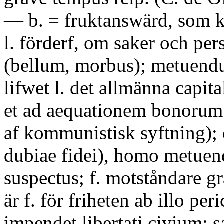
— b. = fruktanswärd, som k
l. förderf, om saker och per
(bellum, morbus); metuendus
lifwet l. det allmänna capital
et ad aequationem bonorum 
af kommunistisk syftning); 
dubiae fidei), homo metuen
suspectus; f. motståndare gr
är f. för friheten ab illo pe
impendet libertati civium; s