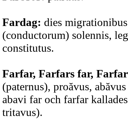
Fardag:
dies migrationibus
(conductorum) solennis, leg
constitutus.
Farfar, Farfars far, Farfar
(paternus), proăvus, abăvus 
abavi far och farfar kallade
tritavus).