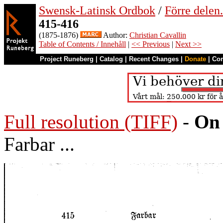
Swensk-Latinsk Ordbok
/
Förre dele
415-416
(1875-1876)
Author:
Christian Cavallin
Table of Contents / Innehåll
|
<< Previous
|
Next >>
Project Runeberg
|
Catalog
|
Recent Changes
|
Donate
|
Co
Full resolution (TIFF)
-
On 
Farbar ...