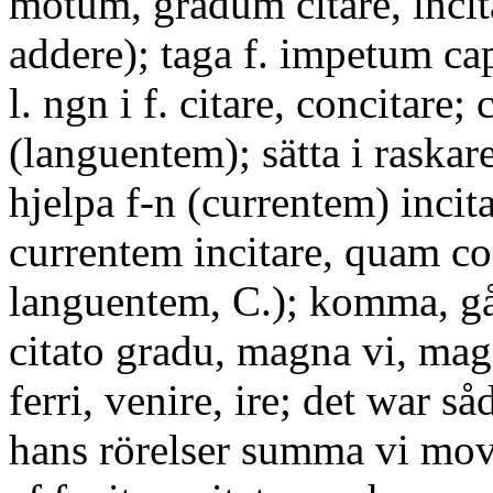
motum, gradum citare, inci
addere); taga f. impetum cap
l. ngn i f. citare, concitar
(languentem); sätta i raskare,
hjelpa f-n (currentem) incita
currentem incitare, quam 
languentem, C.); komma, gå
citato gradu, magna vi, ma
ferri, venire, ire; det war såd
hans rörelser summa vi move