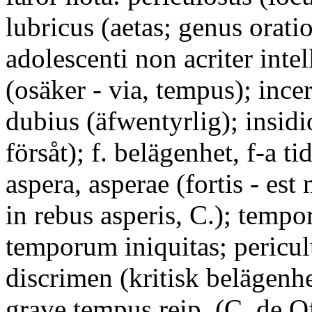
lubricus (aetas; genus orati
adolescenti non acriter intel
(osäker - via, tempus); ince
dubius (äfwentyrlig); insidio
försåt); f. belägenhet, f-a ti
aspera, asperae (fortis - est
in rebus asperis, C.); tempo
temporum iniquitas; pericu
discrimen (kritisk belägen
grave tempus reip. (C. de Off