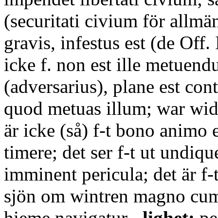
(securitati civium för allmä
gravis, infestus est (de Off. 
icke f. non est ille metuend
(adversarius), plane est co
quod metuas illum; war wid
är icke (så) f-t bono animo e
timere; det ser f-t ut undiq
imminent pericula; det är f-t
sjön om wintren magno cum
hieme navigatur.
-lighet:
pe