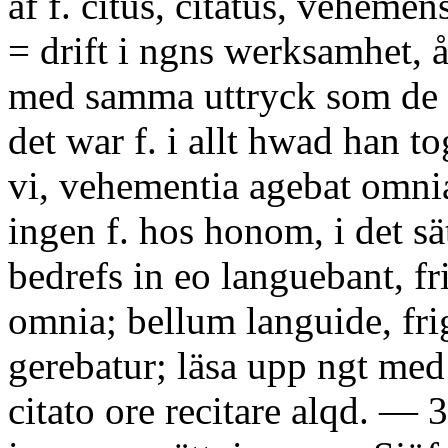
af f. citus, citatus, vehemen
= drift i ngns werksamhet, å
med samma uttryck som de 
det war f. i allt hwad han to
vi, vehementia agebat omni
ingen f. hos honom, i det sä
bedrefs in eo languebant, fr
omnia; bellum languide, fri
gerebatur; läsa upp ngt med 
citato ore recitare alqd. — 3