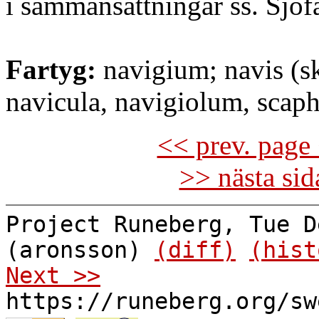
i sammansättningar ss. Sjöfa
Fartyg:
navigium; navis (s
navicula, navigiolum, scapha 
<< prev. page 
>> nästa si
Project Runeberg, Tue D
(aronsson)
(diff)
(hist
Next >>
https://runeberg.org/sw