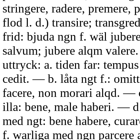
stringere, radere, premere, p
flod l. d.) transire; transgredi
frid: bjuda ngn f. wäl juber
salvum; jubere alqm valere. 
uttryck: a. tiden far: tempus 
cedit. — b. låta ngt f.: omi
facere, non morari alqd. — c
illa: bene, male haberi. — d. 
med ngt: bene habere, curare
f. warliga med ngn parcere al