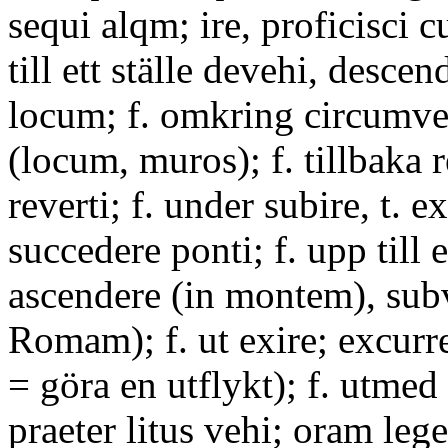
sequi alqm; ire, proficisci c
till ett ställe devehi, descen
locum; f. omkring circumve
(locum, muros); f. tillbaka r
reverti; f. under subire, t. 
succedere ponti; f. upp till e
ascendere (in montem), sub
Romam); f. ut exire; excurre
= göra en utflykt); f. utmed
praeter litus vehi; oram lege