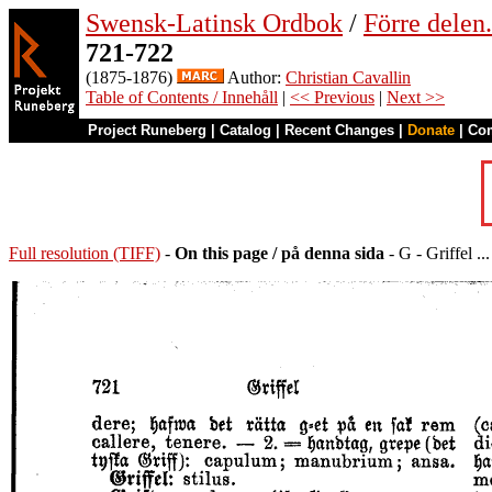
Swensk-Latinsk Ordbok
/
Förre dele
721-722
(1875-1876)
Author:
Christian Cavallin
Table of Contents / Innehåll
|
<< Previous
|
Next >>
Project Runeberg
|
Catalog
|
Recent Changes
|
Donate
|
Co
Full resolution (TIFF)
-
On this page / på denna sida
- G - Griffel ...