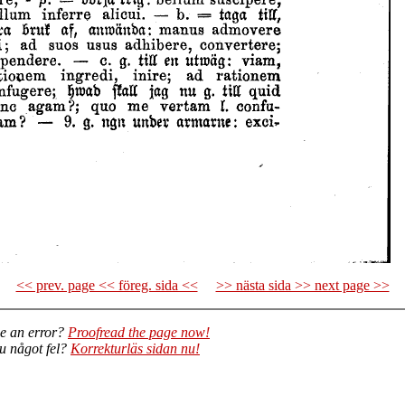
<< prev. page << föreg. sida <<
>> nästa sida >> next page >>
e an error?
Proofread the page now!
du något fel?
Korrekturläs sidan nu!