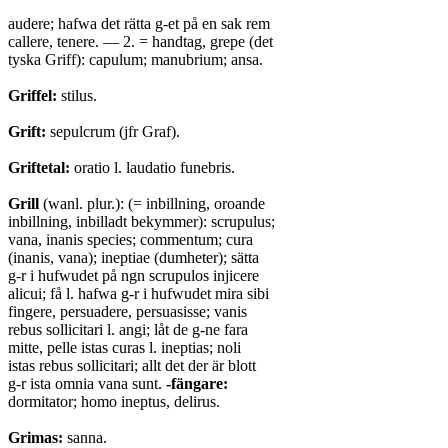
audere; hafwa det rätta g-et på en sak rem
callere, tenere. — 2. = handtag, grepe (det
tyska Griff): capulum; manubrium; ansa.
Griffel:
stilus.
Grift:
sepulcrum (jfr Graf).
Griftetal:
oratio l. laudatio funebris.
Grill
(wanl. plur.): (= inbillning, oroande
inbillning, inbilladt bekymmer): scrupulus;
vana, inanis species; commentum; cura
(inanis, vana); ineptiae (dumheter); sätta
g-r i hufwudet på ngn scrupulos injicere
alicui; få l. hafwa g-r i hufwudet mira sibi
fingere, persuadere, persuasisse; vanis
rebus sollicitari l. angi; låt de g-ne fara
mitte, pelle istas curas l. ineptias; noli
istas rebus sollicitari; allt det der är blott
g-r ista omnia vana sunt.
-fängare:
dormitator; homo ineptus, delirus.
Grimas:
sanna.