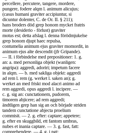
percellere, percutere, tangere, mordere,
pungere, fodere alqm l. animum alicujus;
(casus humani graviter accipiuntur, si
dicuntur dolenter, C. de Or. II. § 211);
hans broders död grep honom mycket fratris
morte (desiderio - förlust) graviter
motus est; detta afslag l. denna förödmjukelse
grep honom djupt haec repulsa,
contumelia animum ejus graviter momordit, in
animum ejus alte descendit (jfr Gripande).
— II. i förbindelse med prepositioner: 1. g.
an: a. med personliga objekt (wanligen:
angripa): aggredi, adoriri; impetum facere
in alqm. — b. med sakliga objekt: aggredi
ad rem l. rem (g. werket l. saken an); g.
werket an med friskt mod alacri animo ad
rem aggredi, opus aggredi l. incipere. —
c. g. sig an: cunctationem, pudorem,
timorem abjicere; ad rem aggredi;
ändtligen grep han sig an och började striden
tandem cunctatione abjecta proelium
commisit. — 2. g. efter: captare; appetere;
g. efter en skuggbild, ett fantom umbras,
nubes et inania captare. — 3. g. fast, fatt:
comprehendere. — 4. g. i ngt: