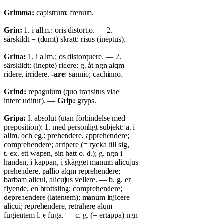
Grimma:
capistrum; frenum.
Grin:
1. i allm.: oris distortio. — 2.
särskildt = (dumt) skratt: risus (ineptus).
Grina:
1. i allm.: os distorquere. — 2.
särskildt: (inepte) ridere; g. åt ngn alqm
ridere, irridere.
-are:
sannio; cachinno.
Grind:
repagulum (quo transitus viae
intercluditur). —
Grip:
gryps.
Gripa:
I. absolut (utan förbindelse med
preposition): 1. med personligt subjekt: a. i
allm. och eg.: prehendere, apprehendere;
comprehendere; arripere (= rycka till sig,
t. ex. ett wapen, sin hatt o. d.); g. ngn i
handen, i kappan, i skägget manum alicujus
prehendere, pallio alqm reprehendere;
barbam alicui, alicujus vellere. — b. g. en
flyende, en brottsling: comprehendere;
deprehendere (latentem); manum injicere
alicui; reprehendere, retrahere alqm
fugientem l. e fuga. — c. g. (= ertappa) ngn