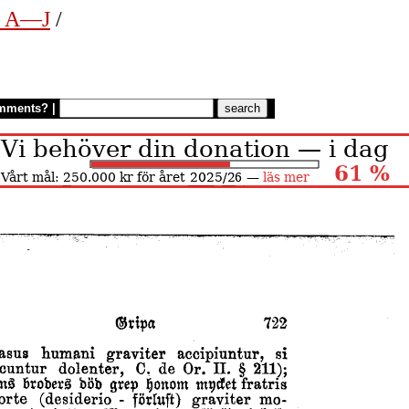
n. A—J
/
mments?
|