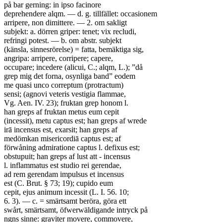
på bar gerning: in ipso facinore
deprehendere alqm. — d. g. tillfället: occasionem
arripere, non dimittere. — 2. om sakligt
subjekt: a. dörren griper: tenet; vix recludi,
refringi potest. — b. om abstr. subjekt
(känsla, sinnesrörelse) = fatta, bemäktiga sig,
angripa: arripere, corripere; capere,
occupare; incedere (alicui, C.; alqm, L.); ”då
grep mig det forna, osynliga band” eodem
me quasi unco correptum (protractum)
sensi; (agnovi veteris vestigia flammae,
Vg. Aen. IV. 23); fruktan grep honom l.
han greps af fruktan metus eum cepit
(incessit), metu captus est; han greps af wrede
irā incensus est, exarsit; han greps af
medömkan misericordiā captus est; af
förwåning admiratione captus l. defixus est;
obstupuit; han greps af lust att - incensus
l. inflammatus est studio rei gerendae,
ad rem gerendam impulsus et incensus
est (C. Brut. § 73; 19); cupido eum
cepit, ejus animum incessit (L. I. 56. 10;
6. 3). — c. = smärtsamt beröra, göra ett
swårt, smärtsamt, öfwerwäldigande intryck på
ngns sinne: graviter movere, commovere,