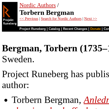
Nordic Authors
/
Torbern Bergman
<< Previous
|
Search for Nordic Authors
|
Next >>
Project Runeberg
|
Catalog
|
Recent Changes
|
Donate
|
Co
Bergman, Torbern (1735–
Sweden.
Project Runeberg has publis
author:
Torbern Bergman,
Anledn