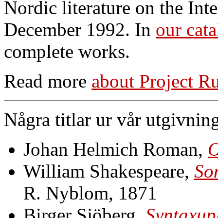
Nordic literature on the Int
December 1992. In
our cata
complete works.
Read more
about Project R
Några titlar ur vår utgivnin
Johan Helmich Roman,
O
William Shakespeare,
So
R. Nyblom, 1871
Birger Sjöberg,
Syntaxup