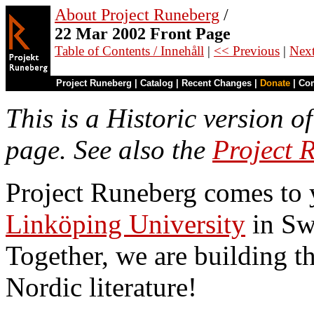
About Project Runeberg
/
22 Mar 2002 Front Page
Table of Contents / Innehåll
|
<< Previous
|
Nex
Project Runeberg
|
Catalog
|
Recent Changes
|
Donate
|
Co
This is a Historic version o
page. See also the
Project 
Project Runeberg comes to
Linköping University
in Sw
Together, we are building th
Nordic literature!