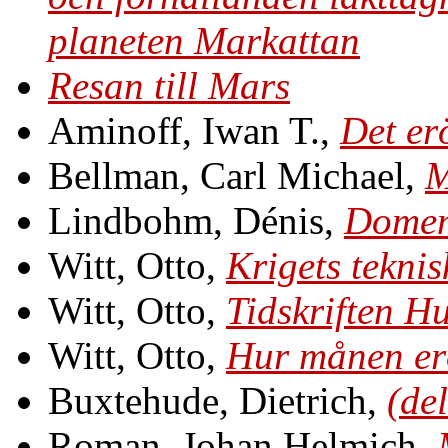
planeten Markattan
Resan till Mars
Aminoff, Iwan T.,
Det er
Bellman, Carl Michael,
M
Lindbohm, Dénis,
Domen
Witt, Otto,
Krigets tekni
Witt, Otto,
Tidskriften H
Witt, Otto,
Hur månen er
Buxtehude, Dietrich,
(de
Roman, Johan Helmich,