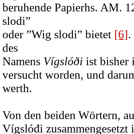
beruhende Papierhs. AM. 12
slodi”
oder ”Wig slodi” bietet
[6]
.
des
Namens
Vígslóði
ist bisher
versucht worden, und daru
werth.
Von den beiden Wörtern, a
Vígslóđi zusammengesetzt is