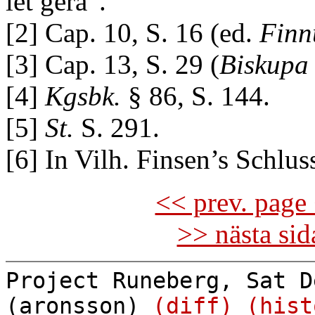
lét gera”.
[2] Cap. 10, S. 16 (ed.
Finn
[3] Cap. 13, S. 29 (
Biskupa
[4]
Kgsbk.
§ 86, S. 144.
[5]
St.
S. 291.
[6] In Vilh. Finsen’s Schlus
<< prev. page 
>> nästa si
Project Runeberg, Sat D
(aronsson)
(diff)
(hist