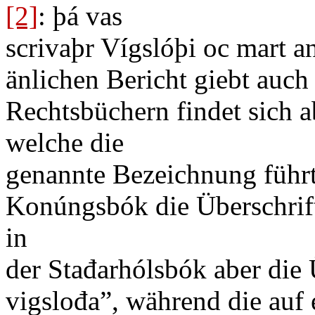
[2]
: þá vas
scrivaþr Vígslóþi oc mart a
änlichen Bericht giebt auch
Rechtsbüchern findet sich a
welche die
genannte Bezeichnung führt,
Konúngsbók die Überschri
in
der Stađarhólsbók aber die 
vigslođa”, während die auf 