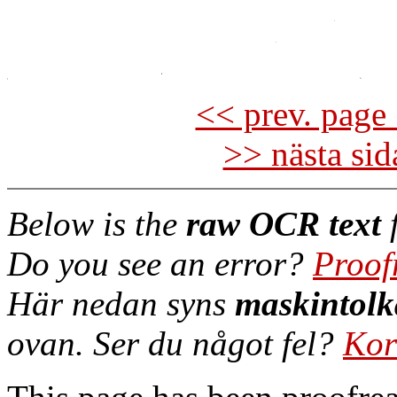
<< prev. page 
>> nästa si
Below is the
raw OCR text
f
Do you see an error?
Proof
Här nedan syns
maskintolk
ovan. Ser du något fel?
Kor