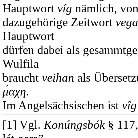
Hauptwort
víg
nämlich, von
dazugehörige Zeitwort
veg
Hauptwort
dürfen dabei als gesammtge
Wulfila
braucht
veihan
als Überset
μ́αχη
.
Im Angelsächsischen ist
vîg
[1] Vgl.
Konúngsbók
§ 117,