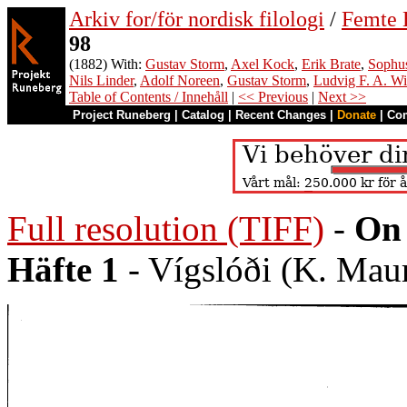
Arkiv for/för nordisk filologi
/
Femte B
98
(1882) With:
Gustav Storm
,
Axel Kock
,
Erik Brate
,
Sophu
Nils Linder
,
Adolf Noreen
,
Gustav Storm
,
Ludvig F. A. W
Table of Contents / Innehåll
|
<< Previous
|
Next >>
Project Runeberg
|
Catalog
|
Recent Changes
|
Donate
|
Co
Full resolution (TIFF)
-
On 
Häfte 1
- Vígslóði (K. Maur