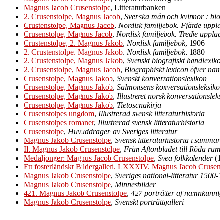
Magnus Jacob Crusenstolpe
, Litteraturbanken
2. Crusenstolpe, Magnus Jacob
,
Svenska män och kvinnor : bio
Crustenstolpe, Magnus Jacob
,
Nordisk familjebok. Fjärde uppl
Crusenstolpe, Magnus Jacob
,
Nordisk familjebok. Tredje uppl
Crustenstolpe, 2. Magnus Jakob
,
Nordisk familjebok
, 1906
2. Crustenstolpe, Magnus Jakob
,
Nordisk familjebok
, 1880
2. Crustenstolpe, Magnus Jakob
,
Svenskt biografiskt handlexik
2. Crusenstolpe, Magnus Jacob
,
Biographiskt lexicon öfver n
Crusenstolpe, Magnus Jakob
,
Svenskt konversationslexikon
Crusenstolpe, Magnus Jakob
,
Salmonsens konversationsleksik
Crusenstolpe, Magnus Jakob
,
Illustreret norsk konversationslek
Crusenstolpe, Magnus Jakob
,
Tietosanakirja
Crusenstolpes ungdom
,
Illustrerad svensk litteraturhistoria
Crusenstolpes romaner
,
Illustrerad svensk litteraturhistoria
Crusenstolpe
,
Huvuddragen av Sveriges litteratur
Magnus Jakob Crusenstolpe
,
Svensk litteraturhistoria i samma
II. Magnus Jakob Crusenstolpe
,
Från Aftonbladet till Röda rum
Medaljonger: Magnus Jacob Crusenstolpe
,
Svea folkkalender
(
Ett fosterländskt Bildergalleri. LXXXIV. Magnus Jacob Crusen
Magnus Jakob Crusenstolpe
,
Sveriges national-litteratur 1500
Magnus Jakob Crusenstolpe
,
Minnesbilder
421. Magnus Jakob Crusenstolpe
,
427 porträtter af namnkunn
Magnus Jakob Crusenstolpe
,
Svenskt porträttgalleri