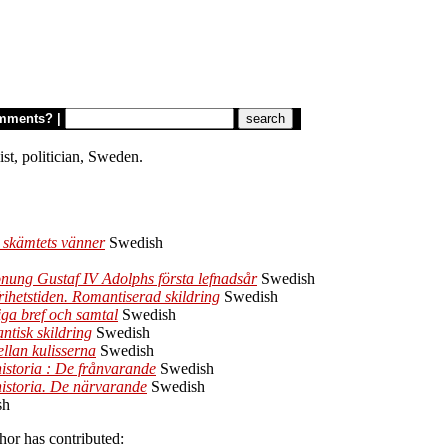
mments?
|
list, politician, Sweden.
h skämtets vänner
Swedish
 konung Gustaf IV Adolphs första lefnadsår
Swedish
rihetstiden. Romantiserad skildring
Swedish
liga bref och samtal
Swedish
tisk skildring
Swedish
llan kulisserna
Swedish
historia : De frånvarande
Swedish
 historia. De närvarande
Swedish
sh
hor has contributed: