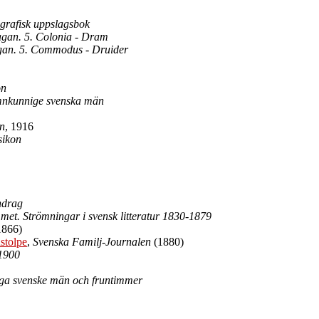
grafisk uppslagsbok
agan. 5. Colonia - Dram
agan. 5. Commodus - Druider
on
amnkunnige svenska män
on
, 1916
sikon
ndrag
met. Strömningar i svensk litteratur 1830-1879
1866)
stolpe
,
Svenska Familj-Journalen
(1880)
-1900
iga svenske män och fruntimmer