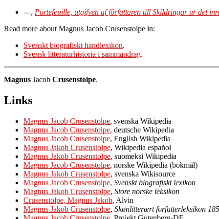
---,
Portefeuille, utgifven af författaren till Skildringar ur det in
Read more about Magnus Jacob Crusenstolpe in:
Svenskt biografiskt handlexikon
.
Svensk litteraturhistoria i sammandrag
.
Magnus
Jacob
Crusenstolpe
.
Links
Magnus Jacob Crusenstolpe
, svenska Wikipedia
Magnus Jacob Crusenstolpe
, deutsche Wikipedia
Magnus Jacob Crusenstolpe
, English Wikipedia
Magnus Jakob Crusenstolpe
, Wikipedia español
Magnus Jakob Crusenstolpe
, suomeksi Wikipedia
Magnus Jacob Crusenstolpe
, norske Wikipedia (bokmål)
Magnus Jakob Crusenstolpe
, svenska Wikisource
Magnus Jacob Crusenstolpe
,
Svenskt biografiskt lexikon
Magnus Jakob Crusenstolpe
,
Store norske leksikon
Crusenstolpe, Magnus Jakob
, Alvin
Magnus Jakob Crusenstolpe
,
Skønlitterært forfatterleksikon 1
Magnus Jacob Crusenstolpe
, Projekt Gutenberg-DE