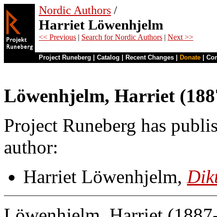
Nordic Authors
/
Harriet Löwenhjelm
<< Previous
|
Search for Nordic Authors
|
Next >>
Project Runeberg
|
Catalog
|
Recent Changes
|
Donate
|
Co
Löwenhjelm, Harriet (18
Project Runeberg has publis
author:
Harriet Löwenhjelm,
Dik
Löwenhjelm, Harriet (1887-1