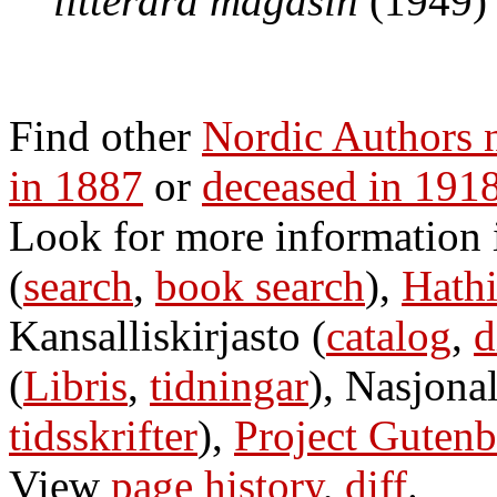
litterära magasin
(1949)
Find other
Nordic Authors
in 1887
or
deceased in 191
Look for more information
(
search
,
book search
),
Hathi
Kansalliskirjasto (
catalog
,
d
(
Libris
,
tidningar
), Nasjonal
tidsskrifter
),
Project Gutenb
View
page history
,
diff
.