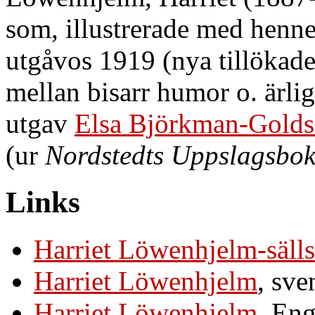
som, illustrerade med henne
utgåvos 1919 (nya tillökade
mellan bisarr humor o. ärlig
utgav
Elsa Björkman-Golds
(ur
Nordstedts Uppslagsbo
Links
Harriet Löwenhjelm-säll
Harriet Löwenhjelm
, sv
Harriet Löwenhjelm
, En