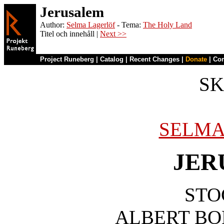
Jerusalem
Author:
Selma Lagerlöf
- Tema:
The Holy Land
Titel och innehåll |
Next >>
Project Runeberg
|
Catalog
|
Recent Changes
|
Donate
|
Co
SK
SELMA
JER
ST
ALBERT BO