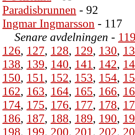
Paradisbrunnen
- 92
Ingmar Ingmarsson
- 117
Senare avdelningen
-
11
126
,
127
,
128
,
129
,
130
,
13
138
,
139
,
140
,
141
,
142
,
14
150
,
151
,
152
,
153
,
154
,
15
162
,
163
,
164
,
165
,
166
,
16
174
,
175
,
176
,
177
,
178
,
17
186
,
187
,
188
,
189
,
190
,
19
198
,
199
,
200
,
201
,
202
,
20