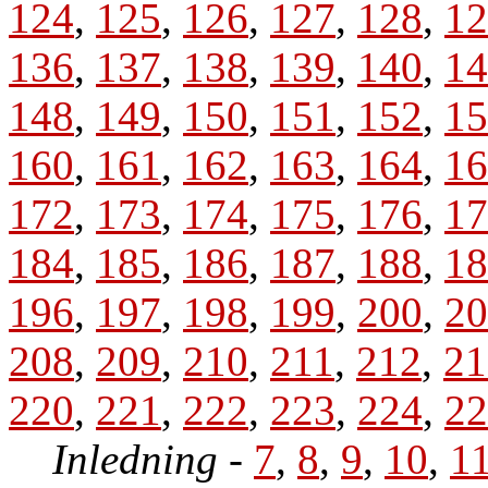
124
,
125
,
126
,
127
,
128
,
12
136
,
137
,
138
,
139
,
140
,
14
148
,
149
,
150
,
151
,
152
,
15
160
,
161
,
162
,
163
,
164
,
16
172
,
173
,
174
,
175
,
176
,
17
184
,
185
,
186
,
187
,
188
,
18
196
,
197
,
198
,
199
,
200
,
20
208
,
209
,
210
,
211
,
212
,
21
220
,
221
,
222
,
223
,
224
,
22
Inledning
-
7
,
8
,
9
,
10
,
1