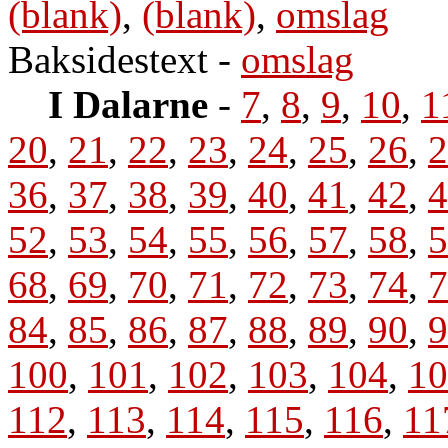
(blank)
,
(blank)
,
omslag
Baksidestext
-
omslag
I Dalarne
-
7
,
8
,
9
,
10
,
1
20
,
21
,
22
,
23
,
24
,
25
,
26
,
2
36
,
37
,
38
,
39
,
40
,
41
,
42
,
4
52
,
53
,
54
,
55
,
56
,
57
,
58
,
5
68
,
69
,
70
,
71
,
72
,
73
,
74
,
7
84
,
85
,
86
,
87
,
88
,
89
,
90
,
9
100
,
101
,
102
,
103
,
104
,
10
112
,
113
,
114
,
115
,
116
,
11