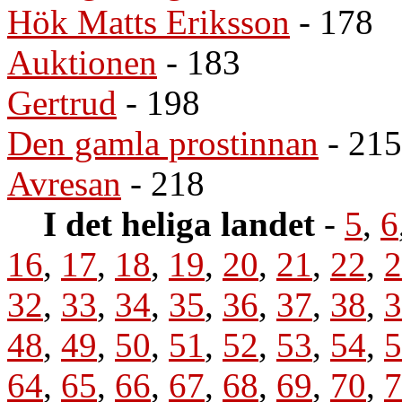
Hök Matts Eriksson
- 178
Auktionen
- 183
Gertrud
- 198
Den gamla prostinnan
- 215
Avresan
- 218
I det heliga landet
-
5
,
6
16
,
17
,
18
,
19
,
20
,
21
,
22
,
2
32
,
33
,
34
,
35
,
36
,
37
,
38
,
3
48
,
49
,
50
,
51
,
52
,
53
,
54
,
5
64
,
65
,
66
,
67
,
68
,
69
,
70
,
7