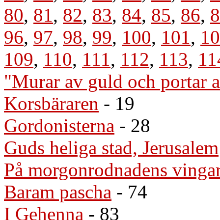
80
,
81
,
82
,
83
,
84
,
85
,
86
,
8
96
,
97
,
98
,
99
,
100
,
101
,
10
109
,
110
,
111
,
112
,
113
,
11
"Murar av guld och portar a
Korsbäraren
- 19
Gordonisterna
- 28
Guds heliga stad, Jerusalem
På morgonrodnadens vinga
Baram pascha
- 74
I Gehenna
- 83