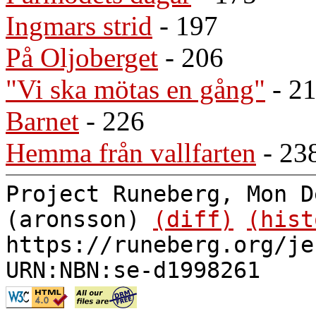
Ingmars strid
- 197
På Oljoberget
- 206
"Vi ska mötas en gång"
- 2
Barnet
- 226
Hemma från vallfarten
- 23
Project Runeberg, Mon D
(aronsson)
(diff)
(hist
https://runeberg.org/je
URN:NBN:se-d1998261