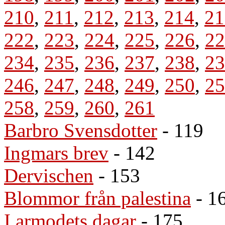
210
,
211
,
212
,
213
,
214
,
21
222
,
223
,
224
,
225
,
226
,
22
234
,
235
,
236
,
237
,
238
,
23
246
,
247
,
248
,
249
,
250
,
25
258
,
259
,
260
,
261
Barbro Svensdotter
- 119
Ingmars brev
- 142
Dervischen
- 153
Blommor från palestina
- 1
I armodets dagar
- 175