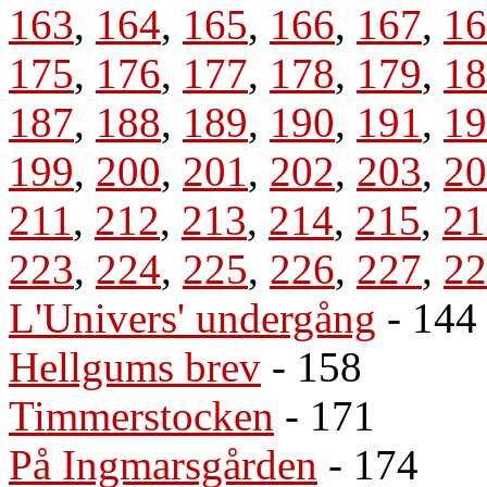
163
,
164
,
165
,
166
,
167
,
16
175
,
176
,
177
,
178
,
179
,
18
187
,
188
,
189
,
190
,
191
,
19
199
,
200
,
201
,
202
,
203
,
20
211
,
212
,
213
,
214
,
215
,
21
223
,
224
,
225
,
226
,
227
,
22
L'Univers' undergång
- 144
Hellgums brev
- 158
Timmerstocken
- 171
På Ingmarsgården
- 174