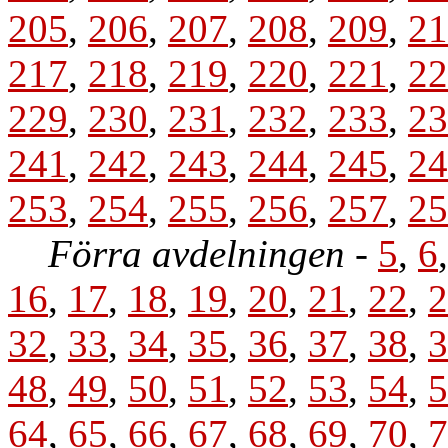
205
,
206
,
207
,
208
,
209
,
21
217
,
218
,
219
,
220
,
221
,
22
229
,
230
,
231
,
232
,
233
,
23
241
,
242
,
243
,
244
,
245
,
24
253
,
254
,
255
,
256
,
257
,
25
Förra avdelningen
-
5
,
6
16
,
17
,
18
,
19
,
20
,
21
,
22
,
2
32
,
33
,
34
,
35
,
36
,
37
,
38
,
3
48
,
49
,
50
,
51
,
52
,
53
,
54
,
5
64
,
65
,
66
,
67
,
68
,
69
,
70
,
7