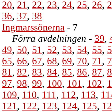
20
,
21
,
22
,
23
,
24
,
25
,
26
,
2
36
,
37
,
38
Ingmarssönerna
- 7
Förra avdelningen
-
39
,
49
,
50
,
51
,
52
,
53
,
54
,
55
,
5
65
,
66
,
67
,
68
,
69
,
70
,
71
,
7
81
,
82
,
83
,
84
,
85
,
86
,
87
,
8
97
,
98
,
99
,
100
,
101
,
102
,
1
109
,
110
,
111
,
112
,
113
,
11
121
,
122
,
123
,
124
,
125
,
12