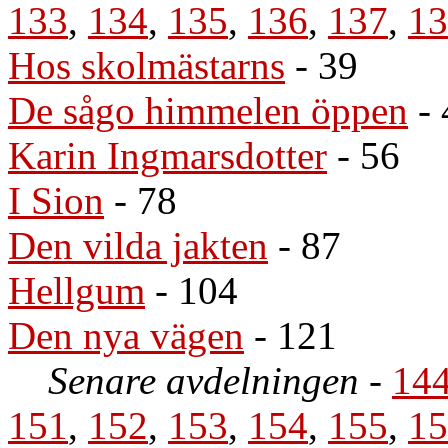
133
,
134
,
135
,
136
,
137
,
13
Hos skolmästarns
- 39
De sågo himmelen öppen
- 
Karin Ingmarsdotter
- 56
I Sion
- 78
Den vilda jakten
- 87
Hellgum
- 104
Den nya vägen
- 121
Senare avdelningen
-
14
151
,
152
,
153
,
154
,
155
,
15