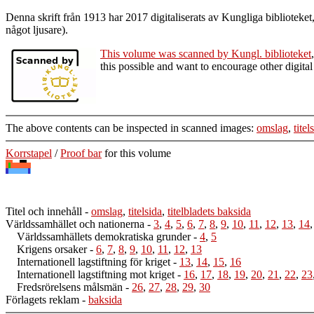
Denna skrift från 1913 har 2017 digitaliserats av Kungliga biblioteke
något ljusare).
This volume was scanned by Kungl. biblioteket
this possible and want to encourage other digita
The above contents can be inspected in scanned images:
omslag
,
titel
Korrstapel
/
Proof bar
for this volume
Titel och innehåll
-
omslag
,
titelsida
,
titelbladets baksida
Världssamhället och nationerna
-
3
,
4
,
5
,
6
,
7
,
8
,
9
,
10
,
11
,
12
,
13
,
14
Världssamhällets demokratiska grunder
-
4
,
5
Krigens orsaker
-
6
,
7
,
8
,
9
,
10
,
11
,
12
,
13
Internationell lagstiftning för kriget
-
13
,
14
,
15
,
16
Internationell lagstiftning mot kriget
-
16
,
17
,
18
,
19
,
20
,
21
,
22
,
23
Fredsrörelsens målsmän
-
26
,
27
,
28
,
29
,
30
Förlagets reklam
-
baksida