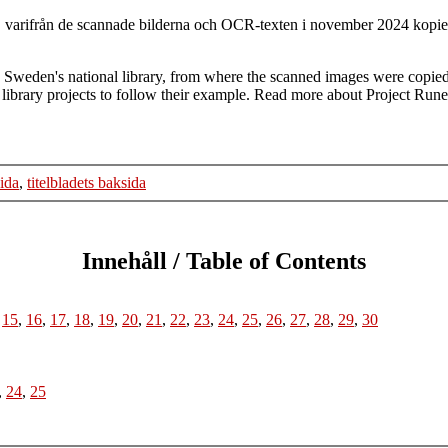
t, varifrån de scannade bilderna och OCR-texten i november 2024 kopiera
, Sweden's national library, from where the scanned images were copie
l library projects to follow their example. Read more about Project Run
sida
,
titelbladets baksida
Innehåll / Table of Contents
,
15
,
16
,
17
,
18
,
19
,
20
,
21
,
22
,
23
,
24
,
25
,
26
,
27
,
28
,
29
,
30
,
24
,
25