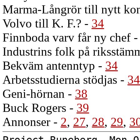
Marma-Långrör till nytt ko
Volvo till K. F.?
-
34
Finnboda varv får ny chef
Industrins folk på riksstäm
Bekväm antenntyp
-
34
Arbetsstudierna stödjas
-
34
Geni-hörnan
-
38
Buck Rogers
-
39
Annonser
-
2
,
27
,
28
,
29
,
3