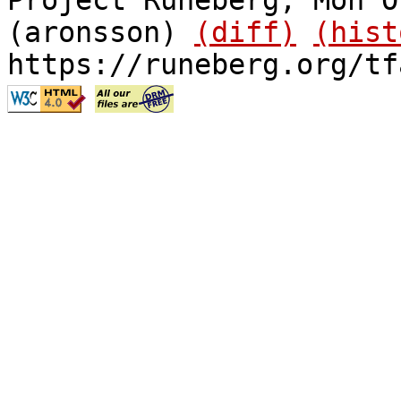
Project Runeberg, Mon O
(aronsson)
(diff)
(hist
https://runeberg.org/tf