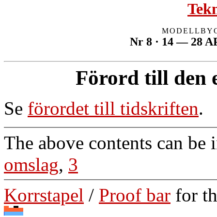
Tekn
MODELLBYG
Nr 8 · 14 — 28 
Förord till den
Se
förordet till tidskriften
.
The above contents can be 
omslag
,
3
Korrstapel
/
Proof bar
for t