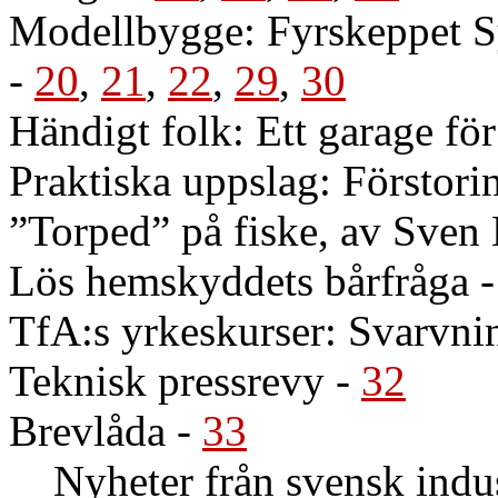
Modellbygge: Fyrskeppet S
-
20
,
21
,
22
,
29
,
30
Händigt folk: Ett garage för
Praktiska uppslag: Förstorin
”Torped” på fiske, av Sve
Lös hemskyddets bårfråga
TfA:s yrkeskurser: Svarvni
Teknisk pressrevy
-
32
Brevlåda
-
33
Nyheter från svensk indus