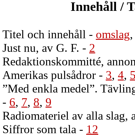
Innehåll / 
Titel och innehåll
-
omslag
Just nu, av G. F.
-
2
Redaktionskommitté, annon
Amerikas pulsådror
-
3
,
4
,
”Med enkla medel”. Tävling
-
6
,
7
,
8
,
9
Radiomateriel av alla slag,
Siffror som tala
-
12