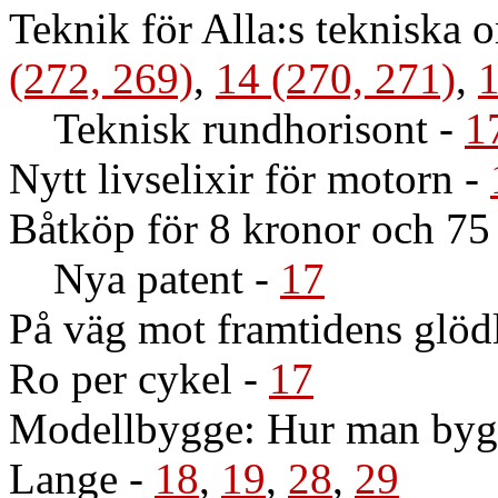
Teknik för Alla:s tekniska
(272, 269)
,
14 (270, 271)
,
1
Teknisk rundhorisont
-
1
Nytt livselixir för motorn
-
Båtköp för 8 kronor och 75
Nya patent
-
17
På väg mot framtidens glö
Ro per cykel
-
17
Modellbygge: Hur man bygge
Lange
-
18
,
19
,
28
,
29