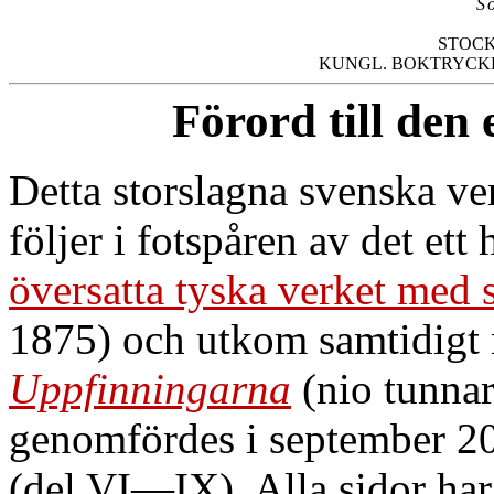
S
STOCK
Förord till den
Detta storslagna svenska v
följer i fotspåren av det ett 
översatta tyska verket med 
1875) och utkom samtidigt 
Uppfinningarna
(nio tunnar
genomfördes i september 2
(del VI—IX). Alla sidor har 