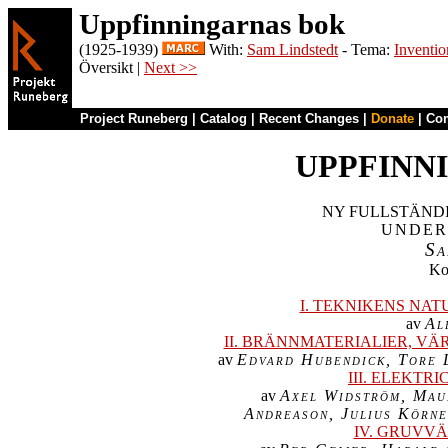
Uppfinningarnas bok
(1925-1939)
With:
Sam Lindstedt
- Tema:
Inventio
Översikt |
Next >>
Project Runeberg
|
Catalog
|
Recent Changes
|
Donate
|
Co
UPPFINN
Sa

K
I. TEKNIKENS NA

av 
Al
II. BRÄNNMATERIALIER, 

av 
Edvard Hubendick, Tore 
III. ELEKT

av 
Axel Widström, Maur
Andreason, Julius Körn
IV. GRUVV