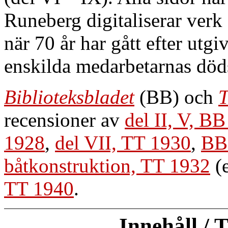
Runeberg digitaliserar verk 
när 70 år har gått efter utgi
enskilda medarbetarnas död
Biblioteksbladet
(BB) och
T
recensioner av
del II, V, B
1928
,
del VII, TT 1930
,
BB
båtkonstruktion, TT 1932
(e
TT 1940
.
Innehåll / 