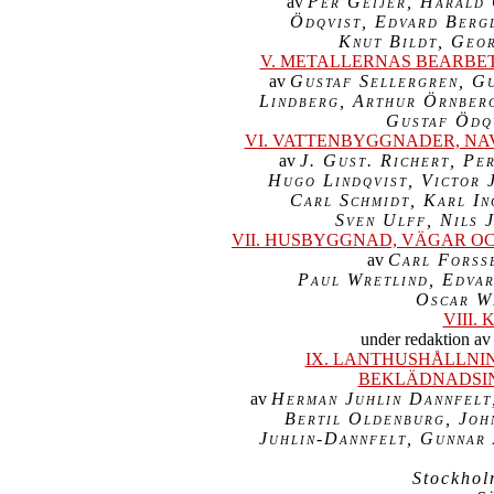

av 
Per Geijer, Harald 
Ödqvist, Edvard Bergl
Knut Bildt, Geo
V. METALLERNAS BEARBET

av 
Gustaf Sellergren, Gu
Lindberg, Arthur Örnberg
Gustaf Ödqv
VI. VATTENBYGGNADER, NA

av 
J. Gust. Richert, Pe
Hugo Lindqvist, Victor J
Carl Schmidt, Karl In
Sven Ulff, Nils 
VII. HUSBYGGNAD, VÄGAR O

av 
Carl Forsse
Paul Wretlind, Edvar
Oscar W
VIII.

under redaktion av
IX. LANTHUSHÅLLNING
BEKLÄDNADSIN

av 
Herman Juhlin Dannfelt,
Bertil Oldenburg, John
Juhlin-Dannfelt, Gunnar 
Stockhol