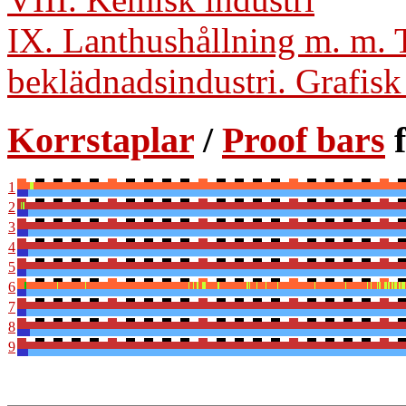
IX. Lanthushållning m. m. T
beklädnadsindustri. Grafisk
Korrstaplar
/
Proof bars
f
1
2
3
4
5
6
7
8
9