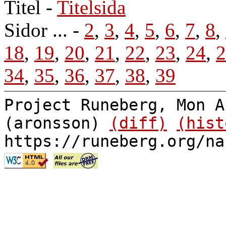
Titel
-
Titelsida
Sidor ... -
2
,
3
,
4
,
5
,
6
,
7
,
8
,
18
,
19
,
20
,
21
,
22
,
23
,
24
,
2
34
,
35
,
36
,
37
,
38
,
39
Project Runeberg, Mon A
(aronsson)
(diff)
(hist
https://runeberg.org/na