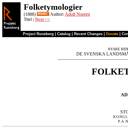
Folketymologier
(1888)
Author:
Adolf Noreen
Titel |
Next >>
Project Runeberg
|
Catalog
|
Recent Changes
|
Donate
|
Co
NYARE BID
DE SVENSKA LANDSMÅL
FOLKE
AD
KONG
P. A.