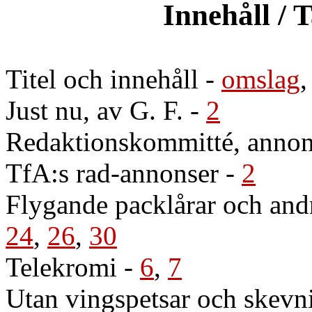
Innehåll / 
Titel och innehåll
-
omslag
Just nu, av G. F.
-
2
Redaktionskommitté, annon
TfA:s rad-annonser
-
2
Flygande packlårar och andr
24
,
26
,
30
Telekromi
-
6
,
7
Utan vingspetsar och skevn