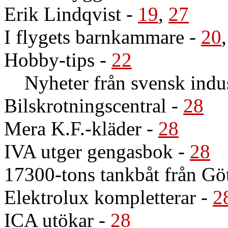
Erik Lindqvist
-
19
,
27
I flygets barnkammare
-
20
Hobby-tips
-
22
Nyheter från svensk indus
Bilskrotningscentral
-
28
Mera K.F.-kläder
-
28
IVA utger gengasbok
-
28
17300-tons tankbåt från Gö
Elektrolux kompletterar
-
2
ICA utökar
-
28