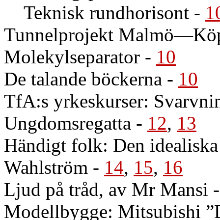
Teknisk rundhorisont
-
1
Tunnelprojekt Malmö—Köp
Molekylseparator
-
10
De talande böckerna
-
10
TfA:s yrkeskurser: Svarvni
Ungdomsregatta
-
12
,
13
Händigt folk: Den idealiska
Wahlström
-
14
,
15
,
16
Ljud på tråd, av Mr Mansi
Modellbygge: Mitsubishi ”D