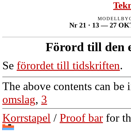
Tekn
MODELLBYG
Nr 21 · 13 — 27 O
Förord till den
Se
förordet till tidskriften
.
The above contents can be 
omslag
,
3
Korrstapel
/
Proof bar
for t