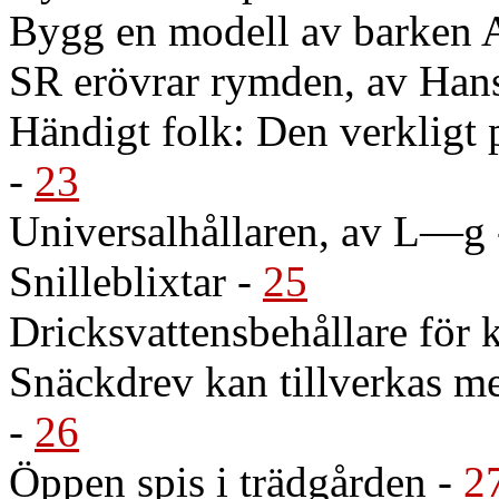
Bygg en modell av barken A
SR erövrar rymden, av Han
Händigt folk: Den verkligt 
-
23
Universalhållaren, av L—g
Snilleblixtar
-
25
Dricksvattensbehållare för 
Snäckdrev kan tillverkas me
-
26
Öppen spis i trädgården
-
2