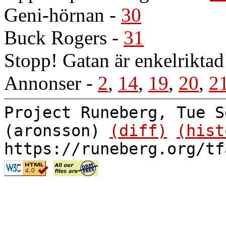
Geni-hörnan
-
30
Buck Rogers
-
31
Stopp! Gatan är enkelriktad
Annonser
-
2
,
14
,
19
,
20
,
2
Project Runeberg, Tue S
(aronsson)
(diff)
(hist
https://runeberg.org/tf