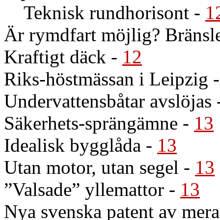
Teknisk rundhorisont
-
1
Är rymdfart möjlig? Bränsle
Kraftigt däck
-
12
Riks-höstmässan i Leipzig
Undervattensbåtar avslöjas
Säkerhets-sprängämne
-
13
Idealisk bygglåda
-
13
Utan motor, utan segel
-
13
”Valsade” yllemattor
-
13
Nya svenska patent av mera 