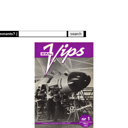
mments?
|