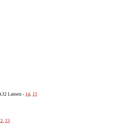
g A32 Lansen
-
14
,
15
22
,
23