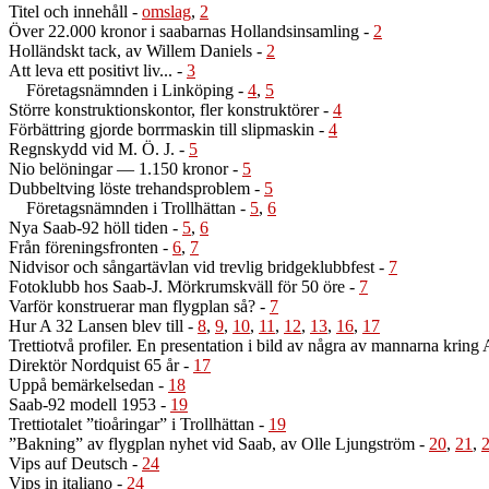
Titel och innehåll
-
omslag
,
2
Över 22.000 kronor i saabarnas Hollandsinsamling
-
2
Holländskt tack, av Willem Daniels
-
2
Att leva ett positivt liv...
-
3
Företagsnämnden i Linköping
-
4
,
5
Större konstruktionskontor, fler konstruktörer
-
4
Förbättring gjorde borrmaskin till slipmaskin
-
4
Regnskydd vid M. Ö. J.
-
5
Nio belöningar — 1.150 kronor
-
5
Dubbeltving löste trehandsproblem
-
5
Företagsnämnden i Trollhättan
-
5
,
6
Nya Saab-92 höll tiden
-
5
,
6
Från föreningsfronten
-
6
,
7
Nidvisor och sångartävlan vid trevlig bridgeklubbfest
-
7
Fotoklubb hos Saab-J. Mörkrumskväll för 50 öre
-
7
Varför konstruerar man flygplan så?
-
7
Hur A 32 Lansen blev till
-
8
,
9
,
10
,
11
,
12
,
13
,
16
,
17
Trettiotvå profiler. En presentation i bild av några av mannarna krin
Direktör Nordquist 65 år
-
17
Uppå bemärkelsedan
-
18
Saab-92 modell 1953
-
19
Trettiotalet ”tioåringar” i Trollhättan
-
19
”Bakning” av flygplan nyhet vid Saab, av Olle Ljungström
-
20
,
21
,
Vips auf Deutsch
-
24
Vips in italiano
-
24